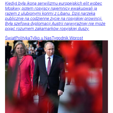
Kiedyś była ikoną serwilizmu europejskich elit wobec
Moskwy, potem rosyjscy najemnicy ewakuowali ją
razem z ulubionymi końmi z Libanu. Dziś narzeka
publicznie na codzienne życie na rosyjskiej prowincji.
Była szefowa dyplomacji Austrii najwyraźniej nie może
pojąć rozumem zakamarków rosyjskiej duszy.
Świat
Polityka
Tylko u Nas
Tygodnik Wprost