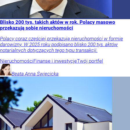
Blisko 200 tys. takich aktów w rok. Polacy masowo
przekazują sobie nieruchomości
Polacy coraz częściej przekazują nieruchomości w formie
darowizny. W 2025 roku podpisano blisko 200 tys. aktów
notarialnych dotyczących tego typu transakcji.
Nieruchomości
Finanse i inwestycje
Twój portfel
Beata Anna
Święcicka