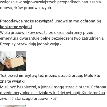
wyłącznie w najpoważniejszych przypadkach naruszenia
obowiązków pracowniczych.
Pracodawca może rozwiązać umowę mimo ochrony. Są
konkretne wyjątki
Wielu pracowników uważa, że okres ochronny przed
emeryturą gwarantuje pełne bezpieczeństwo zatrudnienia.
Przepisy przewidują jednak wyjątki.
Tuż przed emeryturą też można stracić pracę. Mało kto
zna te wyjątki
Mieli być bezpieczni, a jednak mogą stracić pracę. Ochrona
przedemerytalna nie działa w każdej sytuacji. Kiedy można
zwolnić starszego pracownika?