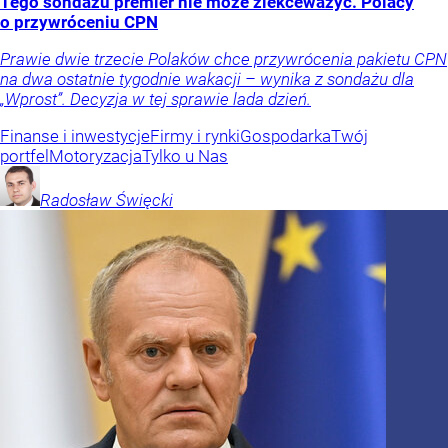
Tego sondażu premier nie może zlekceważyć. Polacy
o przywróceniu CPN
Prawie dwie trzecie Polaków chce przywrócenia pakietu CPN
na dwa ostatnie tygodnie wakacji – wynika z sondażu dla
„Wprost”. Decyzja w tej sprawie lada dzień.
Finanse i inwestycje
Firmy i rynki
Gospodarka
Twój
portfel
Motoryzacja
Tylko u Nas
Radosław
Święcki