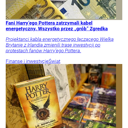
Fani Harry’ego Pottera zatrzymali kabel
energetyczny. Wszystko przez „grób” Zgredka
Projektanci kabla energetycznego łączącego Wielką
Brytanię z Irlandią zmienili trasę inwestycji po
protestach fanów Harry’ego Pottera.
Finanse i inwestycje
Świat