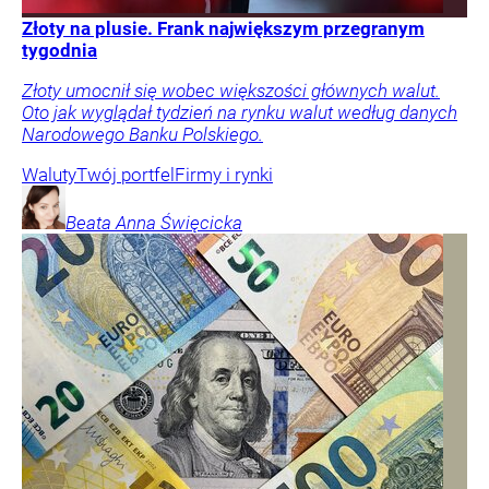
Złoty na plusie. Frank największym przegranym
tygodnia
Złoty umocnił się wobec większości głównych walut.
Oto jak wyglądał tydzień na rynku walut według danych
Narodowego Banku Polskiego.
Waluty
Twój portfel
Firmy i rynki
Beata Anna
Święcicka