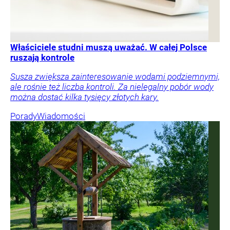
Właściciele studni muszą uważać. W całej Polsce
ruszają kontrole
Susza zwiększa zainteresowanie wodami podziemnymi,
ale rośnie też liczba kontroli. Za nielegalny pobór wody
można dostać kilka tysięcy złotych kary.
Porady
Wiadomości