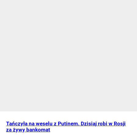
Tańczyła na weselu z Putinem. Dzisiaj robi w Rosji
za żywy bankomat