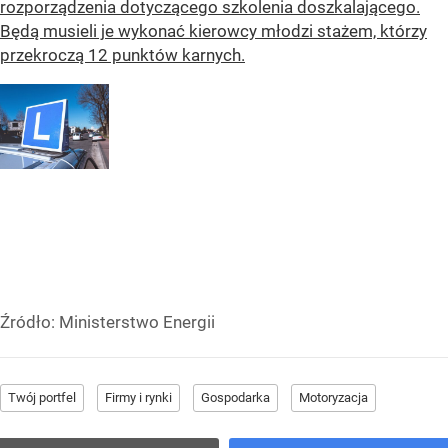
rozporządzenia dotyczącego szkolenia doszkalającego.
Będą musieli je wykonać kierowcy młodzi stażem, którzy
przekroczą 12 punktów karnych.
Źródło:
Ministerstwo Energii
Twój portfel
Firmy i rynki
Gospodarka
Motoryzacja