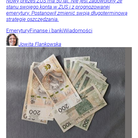
Nowy prezes ZUS ma 50 lat. Nie jest zadowolony ze
stanu swojego konta w ZUS i z prognozowanej
emerytury. Postanowił zmienić swoją długoterminową
strategię oszczędzania.
Emerytury
Finanse i banki
Wiadomości
Jowita
Flankowska