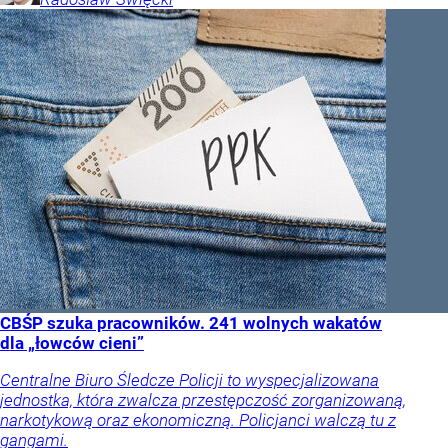
CBŚP szuka pracowników. 241 wolnych wakatów
dla „łowców cieni”
Centralne Biuro Śledcze Policji to wyspecjalizowana
jednostka, która zwalcza przestępczość zorganizowaną,
narkotykową oraz ekonomiczną. Policjanci walczą tu z
gangami.