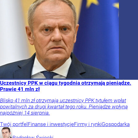
Uczestnicy PPK w ciągu tygodnia otrzymają pieniądze.
Prawie 41 mln zł
Blisko 41 mln zł otrzymają uczestnicy PPK tytułem wpłat
powitalnych za drugi kwartał tego roku. Pieniądze wpłyną
najpóźniej 14 sierpnia.
Twój portfel
Finanse i inwestycje
Firmy i rynki
Gospodarka
Radosław
Święcki