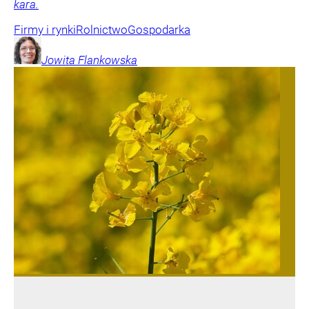
kara.
Firmy i rynki
Rolnictwo
Gospodarka
Jowita
Flankowska