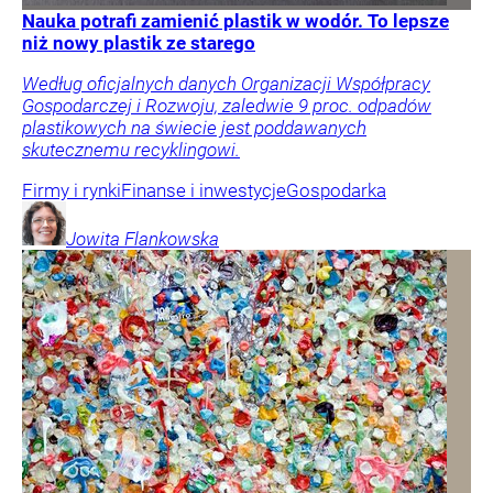
Nauka potrafi zamienić plastik w wodór. To lepsze
niż nowy plastik ze starego
Według oficjalnych danych Organizacji Współpracy
Gospodarczej i Rozwoju, zaledwie 9 proc. odpadów
plastikowych na świecie jest poddawanych
skutecznemu recyklingowi.
Firmy i rynki
Finanse i inwestycje
Gospodarka
Jowita
Flankowska