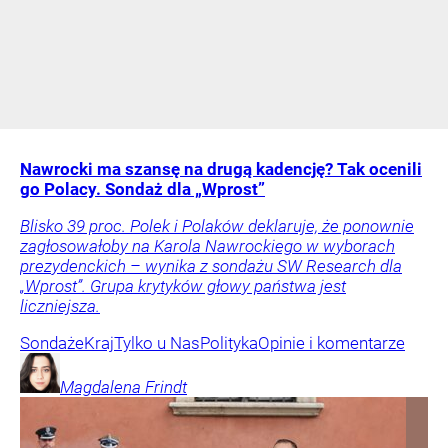
Nawrocki ma szansę na drugą kadencję? Tak ocenili
go Polacy. Sondaż dla „Wprost”
Blisko 39 proc. Polek i Polaków deklaruje, że ponownie
zagłosowałoby na Karola Nawrockiego w wyborach
prezydenckich – wynika z sondażu SW Research dla
„Wprost”. Grupa krytyków głowy państwa jest
liczniejsza.
Sondaże
Kraj
Tylko u Nas
Polityka
Opinie i komentarze
Magdalena
Frindt