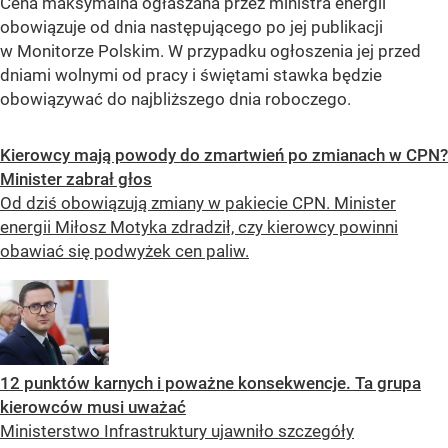
Cena maksymalna ogłaszana przez ministra energii
obowiązuje od dnia następującego po jej publikacji
w Monitorze Polskim. W przypadku ogłoszenia jej przed
dniami wolnymi od pracy i świętami stawka będzie
obowiązywać do najbliższego dnia roboczego.
Kierowcy mają powody do zmartwień po zmianach w CPN?
Minister zabrał głos
Od dziś obowiązują zmiany w pakiecie CPN. Minister
energii Miłosz Motyka zdradził, czy kierowcy powinni
obawiać się podwyżek cen paliw.
12 punktów karnych i poważne konsekwencje. Ta grupa
kierowców musi uważać
Ministerstwo Infrastruktury ujawniło szczegóły