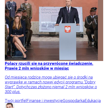
Polacy rzucili się na przywrócone świadczenie.
Prawie 2 mln wniosków w miesiąc
Od miesiąca rodzice mogą ubiegać się o środki na
wyprawkę w ramach nowej edycji programu “Dobry
Start”. Dotychczas złożono niemal 2 mln wniosków o
300 plus.
Twój portfel
Finanse i inwestycje
Gospodarka
Edukacja