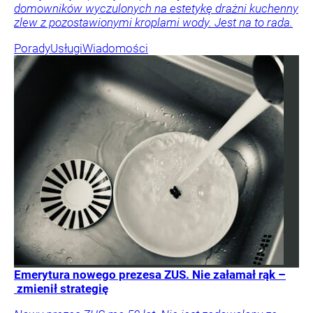
domowników wyczulonych na estetykę drażni kuchenny
zlew z pozostawionymi kroplami wody. Jest na to rada.
Porady
Usługi
Wiadomości
Emerytura nowego prezesa ZUS. Nie załamał rąk –
zmienił strategię