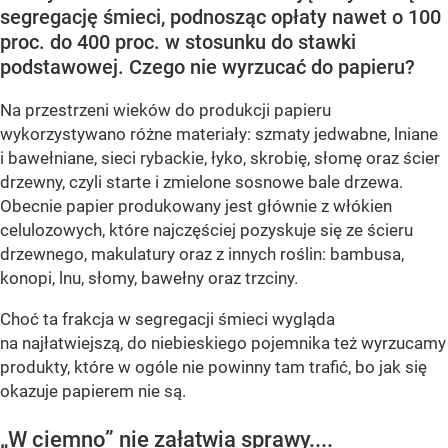
segregację śmieci, podnosząc opłaty nawet o 100
proc. do 400 proc. w stosunku do stawki
podstawowej. Czego nie wyrzucać do papieru?
Na przestrzeni wieków do produkcji papieru
wykorzystywano różne materiały: szmaty jedwabne, lniane
i bawełniane, sieci rybackie, łyko, skrobię, słomę oraz ścier
drzewny, czyli starte i zmielone sosnowe bale drzewa.
Obecnie papier produkowany jest głównie z włókien
celulozowych, które najczęściej pozyskuje się ze ścieru
drzewnego, makulatury oraz z innych roślin: bambusa,
konopi, lnu, słomy, bawełny oraz trzciny.
Choć ta frakcja w segregacji śmieci wygląda
na najłatwiejszą, do niebieskiego pojemnika też wyrzucamy
produkty, które w ogóle nie powinny tam trafić, bo jak się
okazuje papierem nie są.
„W ciemno” nie załatwia sprawy....