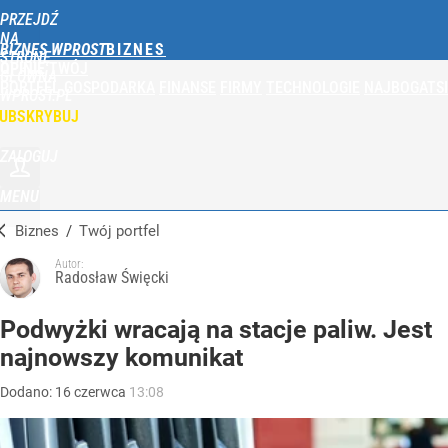
PRZEJDŹ
NA
BIZNES WPROST
STRONĘ
OPINIE
TWÓJ
GŁÓWNĄ
PORTFEL
GOSPODARKA
FINANSE
FIRMY
TECHNOLOGIE
NAJBOGATSI
WPROST.PL
UBSKRYBUJ
ZALOGUJ
MENU
Biznes
/
Twój portfel
Autor:
Radosław Święcki
Podwyżki wracają na stacje paliw. Jest
najnowszy komunikat
Dodano:
16
czerwca
13:08