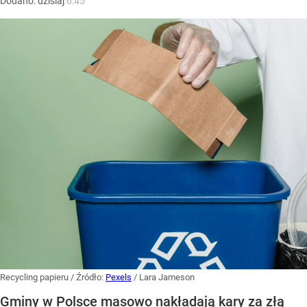
Dodano:
dzisiaj
6:45
Recycling papieru
/ Źródło:
Pexels
/
Lara Jameson
Gminy w Polsce masowo nakładają kary za złą