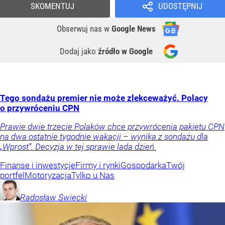
SKOMENTUJ
UDOSTĘPNIJ
Obserwuj nas
w
Google News
Dodaj jako
źródło w Google
Tego sondażu premier nie może zlekceważyć. Polacy
o przywróceniu CPN
Prawie dwie trzecie Polaków chce przywrócenia pakietu CPN
na dwa ostatnie tygodnie wakacji – wynika z sondażu dla
„Wprost”. Decyzja w tej sprawie lada dzień.
Finanse i inwestycje
Firmy i rynki
Gospodarka
Twój
portfel
Motoryzacja
Tylko u Nas
Radosław
Święcki