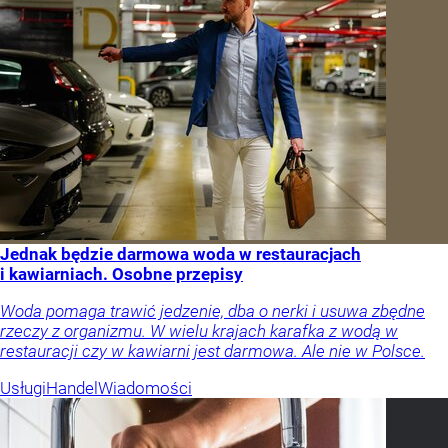
Jednak będzie darmowa woda w restauracjach
i kawiarniach. Osobne przepisy
Woda pomaga trawić jedzenie, dba o nerki i usuwa zbędne
rzeczy z organizmu. W wielu krajach karafka z wodą w
restauracji czy w kawiarni jest darmowa. Ale nie w Polsce.
Usługi
Handel
Wiadomości