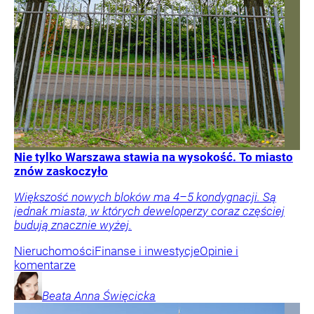
Nie tylko Warszawa stawia na wysokość. To miasto
znów zaskoczyło
Większość nowych bloków ma 4–5 kondygnacji. Są
jednak miasta, w których deweloperzy coraz częściej
budują znacznie wyżej.
Nieruchomości
Finanse i inwestycje
Opinie i
komentarze
Beata Anna
Święcicka