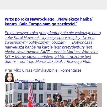
Wrze po roku Nawrockiego. „Największa hańba”
kontra „Cała Europa nam go zazdrości”
Po pierwszym roku prezydentury nic nie wskazuje na to,
żeby Karol Nawrocki wyciszył spory między dwoma
zwaśnionymi politycznymi obozami. – Dotychczas
największą hańbą na karcie jego prezydentury jest
chyba zawetowanie SAFE – ocenia Mariusz Witczak z
KO. – Mamy głowę państwa, z której możemy być
dumni – kontruje Marek Jakubiak z Rozwoju Plus.
Kraj
Tylko u Nas
Polityka
Opinie i komentarze
Magdalena
Frindt