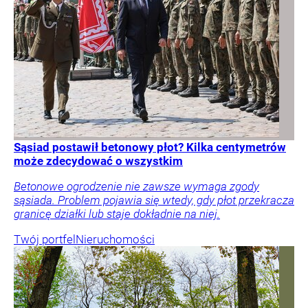
Sąsiad postawił betonowy płot? Kilka centymetrów
może zdecydować o wszystkim
Betonowe ogrodzenie nie zawsze wymaga zgody
sąsiada. Problem pojawia się wtedy, gdy płot przekracza
granicę działki lub staje dokładnie na niej.
Twój portfel
Nieruchomości