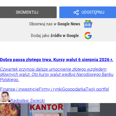
SKOMENTUJ
UDOSTĘPNIJ
Obserwuj nas
w
Google News
Dodaj jako
źródło w Google
Dobra passa złotego trwa. Kursy walut 6 sierpnia 2026 r.
Czwartek przynosi dalsze umocnienie złotego względem
głównych walut. Oto kursy walut według Narodowego Banku
Polskiego.
Finanse i inwestycje
Firmy i rynki
Gospodarka
Twój portfel
Radosław
Święcki