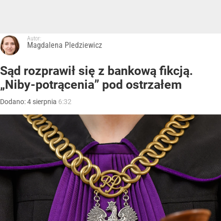
Autor:
Magdalena Pledziewicz
Sąd rozprawił się z bankową fikcją.
„Niby-potrącenia” pod ostrzałem
Dodano:
4
sierpnia
6:32