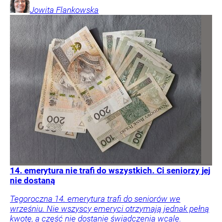
Jowita
Flankowska
14. emerytura nie trafi do wszystkich. Ci seniorzy jej
nie dostaną
Tegoroczna 14. emerytura trafi do seniorów we
wrześniu. Nie wszyscy emeryci otrzymają jednak pełną
kwotę, a część nie dostanie świadczenia wcale.