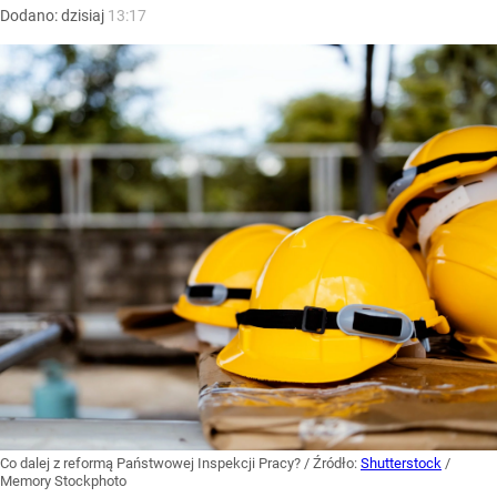
Dodano:
dzisiaj
13:17
Co dalej z reformą Państwowej Inspekcji Pracy?
/ Źródło:
Shutterstock
/
Memory Stockphoto