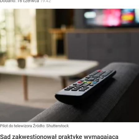
Dodano:
16
czerwca
19:42
Pilot do telewizora
Źródło:
Shutterstock
Sąd zakwestionował praktykę wymagającą