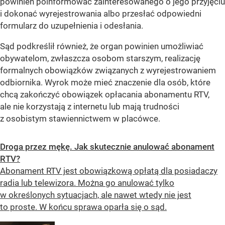
powinien poinformować zainteresowanego o jego przyjęciu
i dokonać wyrejestrowania albo przesłać odpowiedni
formularz do uzupełnienia i odesłania.
Sąd podkreślił również, że organ powinien umożliwiać
obywatelom, zwłaszcza osobom starszym, realizację
formalnych obowiązków związanych z wyrejestrowaniem
odbiornika. Wyrok może mieć znaczenie dla osób, które
chcą zakończyć obowiązek opłacania abonamentu RTV,
ale nie korzystają z internetu lub mają trudności
z osobistym stawiennictwem w placówce.
Droga przez mękę. Jak skutecznie anulować abonament
RTV?
Abonament RTV jest obowiązkową opłatą dla posiadaczy
radia lub telewizora. Można go anulować tylko
w określonych sytuacjach, ale nawet wtedy nie jest
to proste. W końcu sprawa oparła się o sąd.