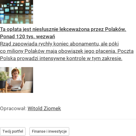
Ta opłata jest niesłusznie lekceważona przez Polaków.
Ponad 120 tys. wezwań
Rząd zapowiada rychły koniec abonamentu, ale póki
co miliony Polaków mają obowiązek jego płacenia. Poczta
Polska prowadzi intensywne kontrole w tym zakresie.
Opracował:
Witold Ziomek
Twój portfel
Finanse i inwestycje