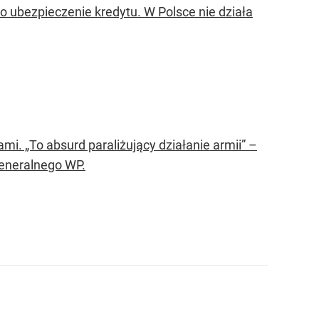
ubezpieczenie kredytu. W Polsce nie działa
i. „To absurd paraliżujący działanie armii” –
Generalnego WP.