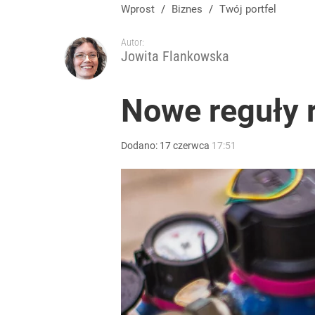
Wprost
/
Biznes
/
Twój portfel
Autor:
Jowita Flankowska
Nowe reguły r
Dodano:
17
czerwca
17:51