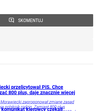
SKOMENTUJ
ecki przelicytował PiS. Chce
zać 800 plus, daje znacznie więcej
 Morawiecki zaproponował zmianę zasad
ia polskich rodzin. Zamiast 800 plus
i komunikat kierowcy czekali