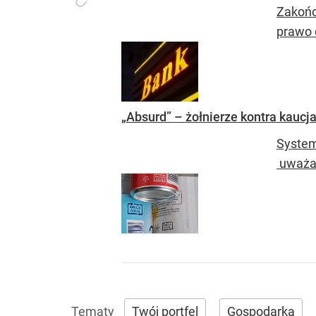
Zakońc
prawo 
„Absurd” – żołnierze kontra kauc
System
uważa 
Twój portfel
Gospodarka