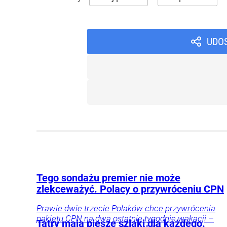
UDO
Tego sondażu premier nie może
zlekceważyć. Polacy o przywróceniu CPN
Prawie dwie trzecie Polaków chce przywrócenia
pakietu CPN na dwa ostatnie tygodnie wakacji –
Tatry mają piesze szlaki dla każdego.