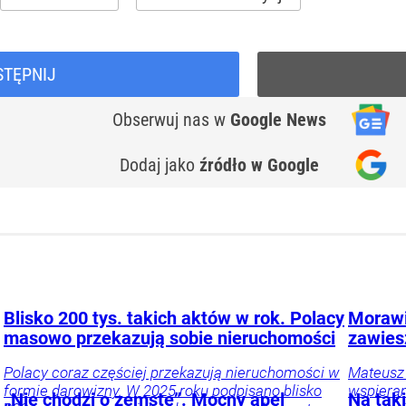
STĘPNIJ
Obserwuj nas
w
Google News
Dodaj jako
źródło w Google
Blisko 200 tys. takich aktów w rok. Polacy
Morawi
masowo przekazują sobie nieruchomości
zawies
Polacy coraz częściej przekazują nieruchomości w
Mateusz
formie darowizny. W 2025 roku podpisano blisko
wspieran
„Nie chodzi o zemstę”. Mocny apel
Na tak