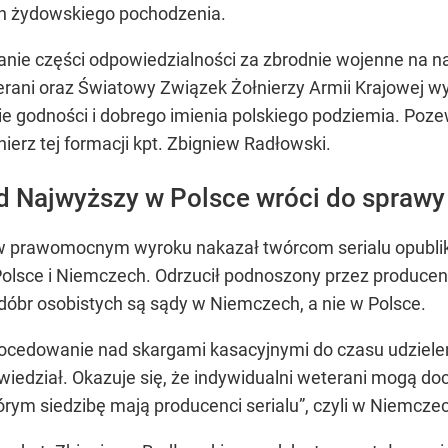
ch żydowskiego pochodzenia.
anie części odpowiedzialności za zbrodnie wojenne na 
eterani oraz Światowy Związek Żołnierzy Armii Krajowej 
nie godności i dobrego imienia polskiego podziemia. P
nierz tej formacji kpt. Zbigniew Radłowski.
d Najwyższy w Polsce wróci do spraw
 w prawomocnym wyroku nakazał twórcom serialu opublik
Polsce i Niemczech. Odrzucił podnoszony przez producen
óbr osobistych są sądy w Niemczech, a nie w Polsce.
ocedowanie nad skargami kasacyjnymi do czasu udziele
iedział. Okazuje się, że indywidualni weterani mogą d
rym siedzibę mają producenci serialu”, czyli w Niemczec