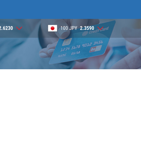
100 JPY
2.3590
1 NOK
0.3905