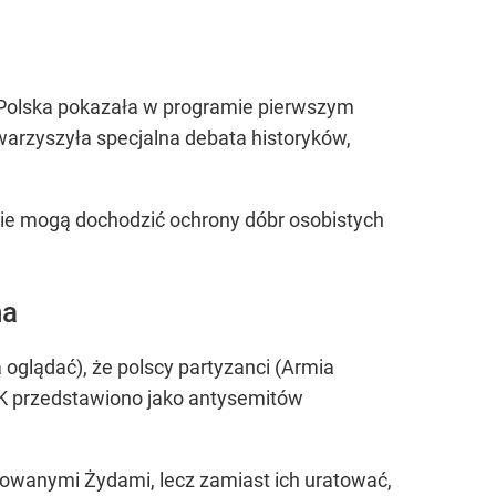
a Polska pokazała w programie pierwszym
owarzyszyła specjalna debata historyków,
zie mogą dochodzić ochrony dóbr osobistych
na
 oglądać), że polscy partyzanci (Armia
 AK przedstawiono jako antysemitów
rtowanymi Żydami, lecz zamiast ich uratować,