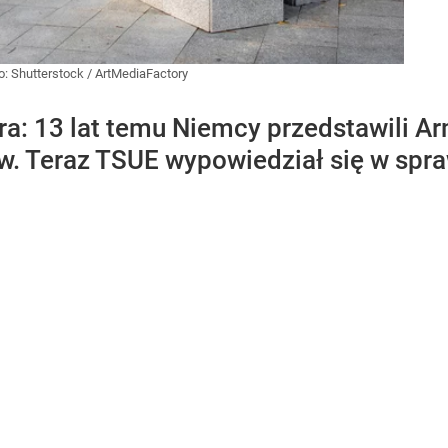
o:
Shutterstock
/
ArtMediaFactory
ra: 13 lat temu Niemcy przedstawili A
ów. Teraz TSUE wypowiedział się w sp