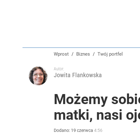
Wprost
/
Biznes
/
Twój portfel
Autor:
Jowita Flankowska
Możemy sobie
matki, nasi o
Dodano:
19
czerwca
4:56