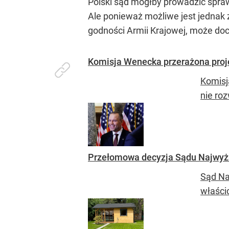
Polski sąd mógłby prowadzić spraw
Ale ponieważ możliwe jest jednak z
godności Armii Krajowej, może doc
Komisja Wenecka przerażona proj
Komisj
nie ro
Przełomowa decyzja Sądu Najwyżs
Sąd Na
właści