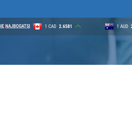
IE
NAJBOGATSI
AD
2.6581
1 AUD
2.6230