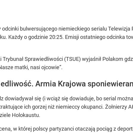
zy odcinki bulwersującego niemieckiego serialu Telewizj
oku. Każdy o godzinie 20:25. Emisji ostatniego odcinka t
ki Trybunał Sprawiedliwości (TSUE) wyjaśnił Polakom gd
Nasze matki, nasi ojcowie”.
iedliwość. Armia Krajowa sponiewiera
 dowiadywał się (i wciąż się dowiaduje, bo serial można
traktujące ich gorzej niż niemieccy okupanci. Żołnierzy
iele Holokaustu.
ena, w której polscy partyzanci otaczają pociąg z depo