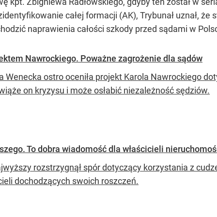
ę kpt. Zbigniewa Radłowskiego, gdyby ten został w seria
identyfikowanie całej formacji (AK), Trybunał uznał, że
hodzić naprawienia całości szkody przed sądami w Pols
ektem Nawrockiego. Poważne zagrożenie dla sądów
a Wenecka ostro oceniła projekt Karola Nawrockiego d
zwiąże on kryzysu i może osłabić niezależność sędziów.
zego. To dobra wiadomość dla właścicieli nieruchomoś
jwyższy rozstrzygnął spór dotyczący korzystania z cud
cieli dochodzących swoich roszczeń.