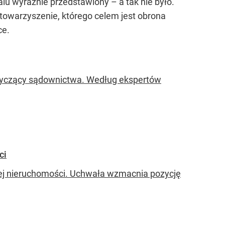
lu wyraźnie przedstawiony – a tak nie było.
 stowarzyszenie, którego celem jest obrona
ce.
otyczący sądownictwa. Według ekspertów
ci
zej nieruchomości. Uchwała wzmacnia pozycję