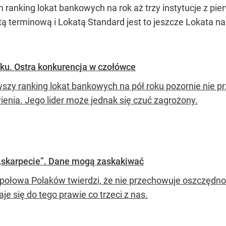
ranking lokat bankowych na rok aż trzy instytucje z pie
tą terminową i Lokatą Standard jest to jeszcze Lokata n
oku. Ostra konkurencja w czołówce
szy ranking lokat bankowych na pół roku pozornie nie prz
ienia. Jego lider może jednak się czuć zagrożony.
 „skarpecie”. Dane mogą zaskakiwać
połowa Polaków twierdzi, że nie przechowuje oszczędnoś
je się do tego prawie co trzeci z nas.