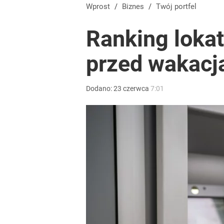
Wprost
/
Biznes
/
Twój portfel
Ranking lokat
przed wakacj
Dodano:
23
czerwca
7:01