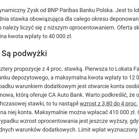
ynamiczny Zysk od BNP Paribas Banku Polska. Jest to l
nia stawka obowiązująca dla całego okresu deponowania
należy liczyć się z niższym oprocentowaniem. Oferta sk
a kwota wpłaty to 40 000 zł.
. Są podwyżki
cztery propozycje z 4 proc. stawką. Pierwsza to Lokata Fa
nku depozytowego, a maksymalna kwota wpłaty to 12 000
adku warunkiem dodatkowym jest otwarcie konta osobiste
nowa, którą oferuje CA Auto Bank. Warto podkreślić, że 
czasowej stawki, to tu nastąpił
wzrost z 3,80 do 4 proc.
 na niej konta. Maksymalnie można wpłacać 410 000 zł. O
ypadku wzrost oprocentowania jest jeszcze wyższy, gdy
żadnych warunków dodatkowych. Limit wpłat wyznaczony d