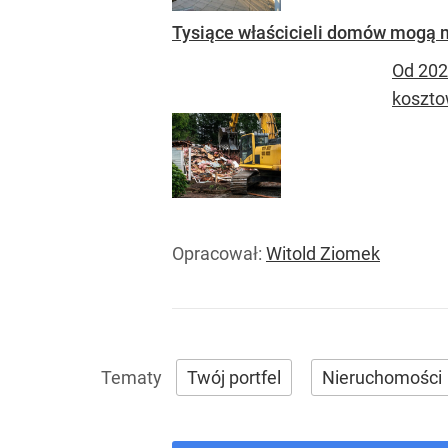
Tysiące właścicieli domów mogą 
Od 202
koszto
Opracował:
Witold Ziomek
Twój portfel
Nieruchomości