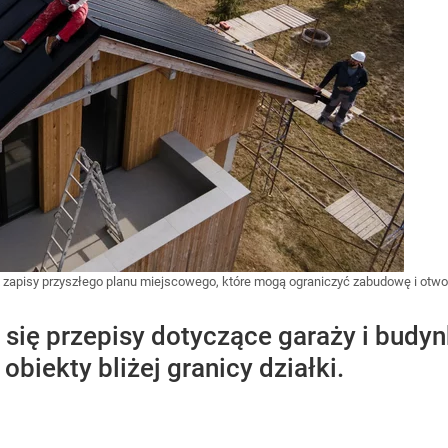
lecz zapisy przyszłego planu miejscowego, które mogą ograniczyć zabudowę i ot
 się przepisy dotyczące garaży i bud
biekty bliżej granicy działki.