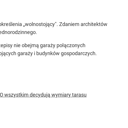
określenia „wolnostojący". Zdaniem architektów
jednorodzinnego.
rzepisy nie obejmą garaży połączonych
ojących garaży i budynków gospodarczych.
 O wszystkim decydują wymiary tarasu