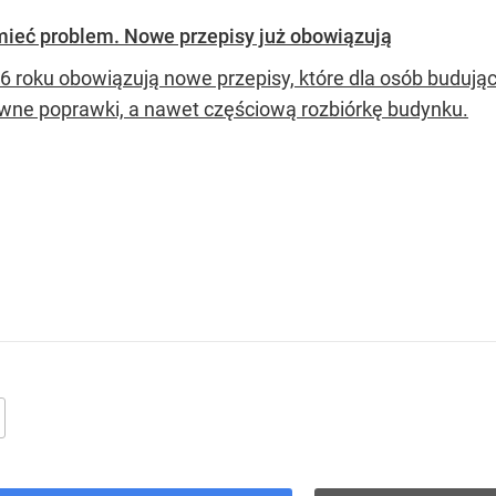
mieć problem. Nowe przepisy już obowiązują
6 roku obowiązują nowe przepisy, które dla osób buduj
wne poprawki, a nawet częściową rozbiórkę budynku.