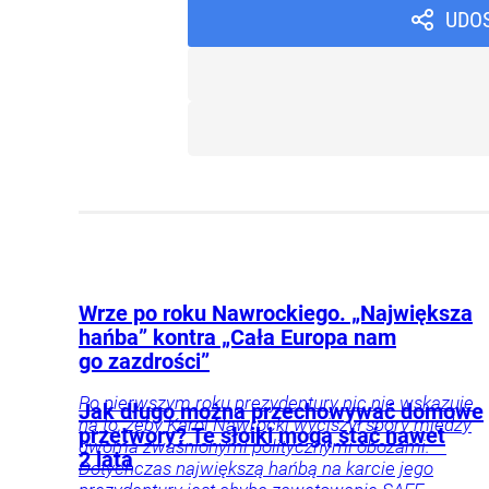
UDO
Wrze po roku Nawrockiego. „Największa
hańba” kontra „Cała Europa nam
go zazdrości”
Po pierwszym roku prezydentury nic nie wskazuje
Jak długo można przechowywać domowe
na to, żeby Karol Nawrocki wyciszył spory między
przetwory? Te słoiki mogą stać nawet
dwoma zwaśnionymi politycznymi obozami. –
2 lata
Dotychczas największą hańbą na karcie jego