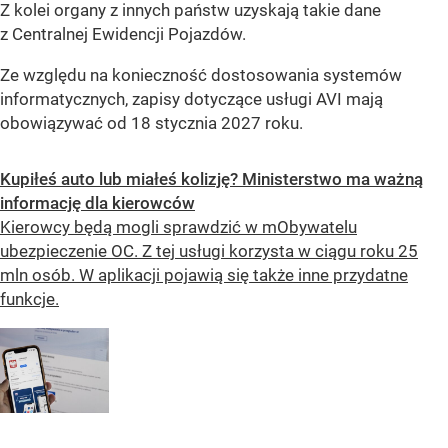
Z kolei organy z innych państw uzyskają takie dane
z Centralnej Ewidencji Pojazdów.
Ze względu na konieczność dostosowania systemów
informatycznych, zapisy dotyczące usługi AVI mają
obowiązywać od 18 stycznia 2027 roku.
Kupiłeś auto lub miałeś kolizję? Ministerstwo ma ważną
informację dla kierowców
Kierowcy będą mogli sprawdzić w mObywatelu
ubezpieczenie OC. Z tej usługi korzysta w ciągu roku 25
mln osób. W aplikacji pojawią się także inne przydatne
funkcje.