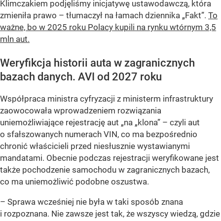
Klimczakiem podjęliśmy inicjatywę ustawodawczą, która
zmieniła prawo – tłumaczył na łamach dziennika „Fakt”.
To
ważne, bo w 2025 roku Polacy kupili na rynku wtórnym 3,5
mln aut.
Weryfikcja historii auta w zagranicznych
bazach danych. AVI od 2027 roku
Współpraca ministra cyfryzacji z ministerm infrastruktury
zaowocowała wprowadzeniem rozwiązania
uniemożliwiające rejestrację aut „na „klona” – czyli aut
o sfałszowanych numerach VIN, co ma bezpośrednio
chronić właścicieli przed niesłusznie wystawianymi
mandatami. Obecnie podczas rejestracji weryfikowane jest
także pochodzenie samochodu w zagranicznych bazach,
co ma uniemożliwić podobne oszustwa.
– Sprawa wcześniej nie była w taki sposób znana
i rozpoznana. Nie zawsze jest tak, że wszyscy wiedzą, gdzie