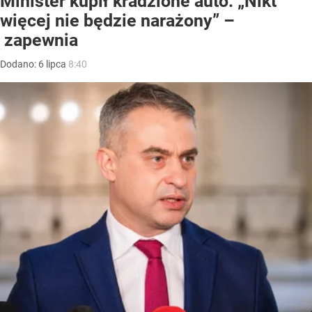
Minister kupił kradzione auto. „Nikt
więcej nie będzie narażony” –
zapewnia
Dodano:
6
lipca
8:40