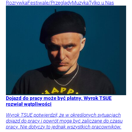
Rozrywka
Festiwale/Przeglądy
Muzyka
Tylko u Nas
Dojazd do pracy może być płatny. Wyrok TSUE
rozwiał wątpliwości
Wyrok TSUE potwierdził, że w określonych sytuacjach
dojazd do pracy i powrót mogą być zaliczane do czasu
pracy. Nie dotyczy to jednak wszystkich pracowników.