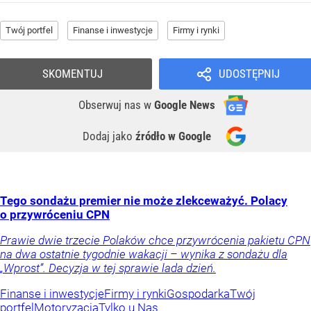
Twój portfel
Finanse i inwestycje
Firmy i rynki
SKOMENTUJ
UDOSTĘPNIJ
Obserwuj nas
w
Google News
Dodaj jako
źródło w Google
Tego sondażu premier nie może zlekceważyć. Polacy
o przywróceniu CPN
Prawie dwie trzecie Polaków chce przywrócenia pakietu CPN
na dwa ostatnie tygodnie wakacji – wynika z sondażu dla
„Wprost”. Decyzja w tej sprawie lada dzień.
Finanse i inwestycje
Firmy i rynki
Gospodarka
Twój
portfel
Motoryzacja
Tylko u Nas