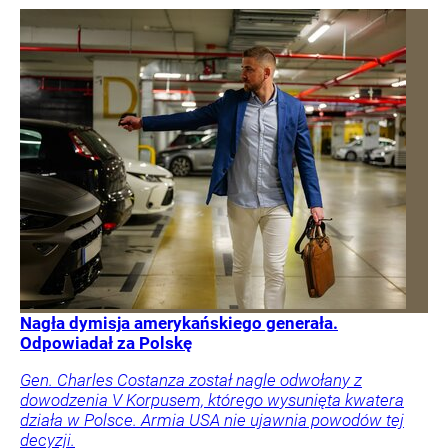
Nagła dymisja amerykańskiego generała.
Odpowiadał za Polskę
Gen. Charles Costanza został nagle odwołany z
dowodzenia V Korpusem, którego wysunięta kwatera
działa w Polsce. Armia USA nie ujawnia powodów tej
decyzji.