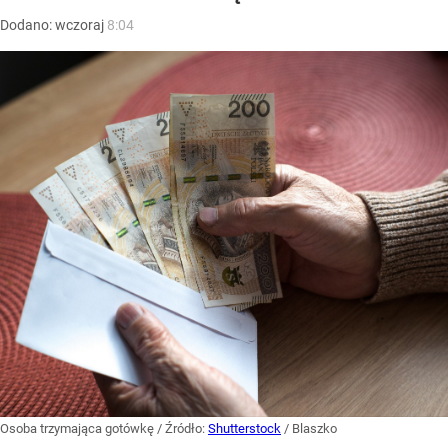
Dodano:
wczoraj
8:04
Osoba trzymająca gotówkę
/ Źródło:
Shutterstock
/
Blaszko