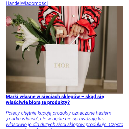
Handel
Wiadomości
Marki własne w sieciach sklepów – skąd się
właściwie biorą te produkty?
Polacy chętnie kupują produkty oznaczone hasłem
„marka własna”, ale w ogóle nie sprawdzają kto
właściwie je dla dużych sieci sklepów produkuje. Często