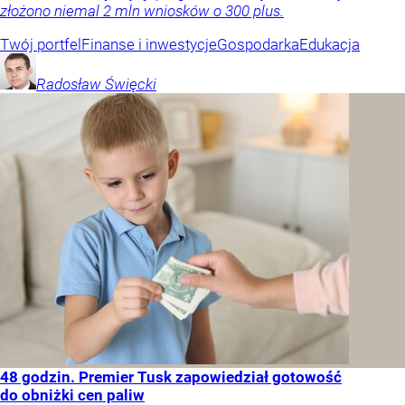
złożono niemal 2 mln wniosków o 300 plus.
Twój portfel
Finanse i inwestycje
Gospodarka
Edukacja
Radosław
Święcki
48 godzin. Premier Tusk zapowiedział gotowość
do obniżki cen paliw