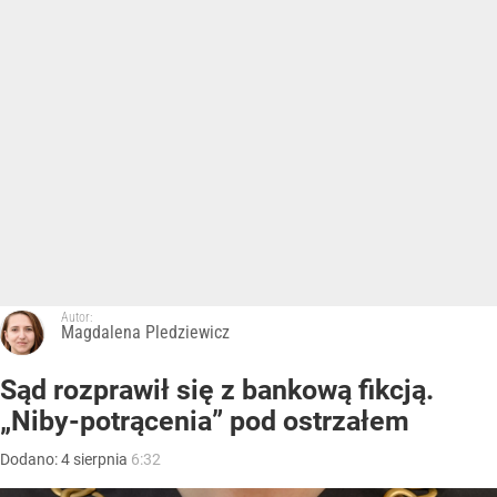
Autor:
Magdalena Pledziewicz
Sąd rozprawił się z bankową fikcją.
„Niby-potrącenia” pod ostrzałem
Dodano:
4
sierpnia
6:32