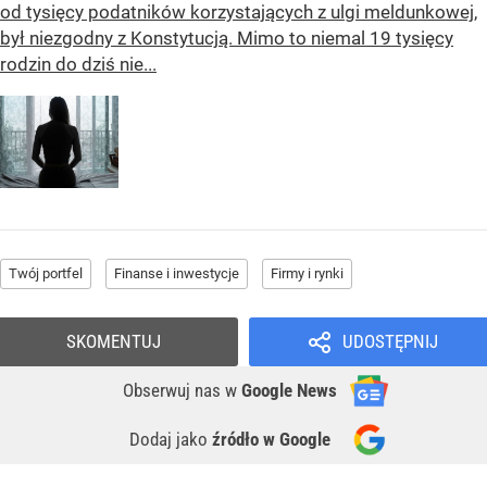
od tysięcy podatników korzystających z ulgi meldunkowej,
był niezgodny z Konstytucją. Mimo to niemal 19 tysięcy
rodzin do dziś nie...
Twój portfel
Finanse i inwestycje
Firmy i rynki
SKOMENTUJ
UDOSTĘPNIJ
Obserwuj nas
w
Google News
Dodaj jako
źródło w Google