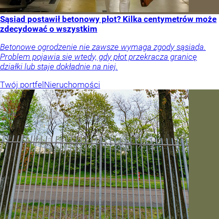
Sąsiad postawił betonowy płot? Kilka centymetrów może
zdecydować o wszystkim
Betonowe ogrodzenie nie zawsze wymaga zgody sąsiada.
Problem pojawia się wtedy, gdy płot przekracza granicę
działki lub staje dokładnie na niej.
Twój portfel
Nieruchomości