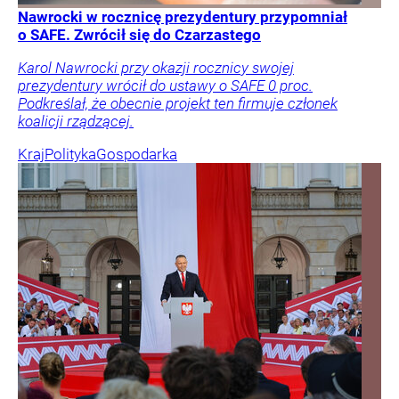
Nawrocki w rocznicę prezydentury przypomniał
o SAFE. Zwrócił się do Czarzastego
Karol Nawrocki przy okazji rocznicy swojej
prezydentury wrócił do ustawy o SAFE 0 proc.
Podkreślał, że obecnie projekt ten firmuje członek
koalicji rządzącej.
Kraj
Polityka
Gospodarka