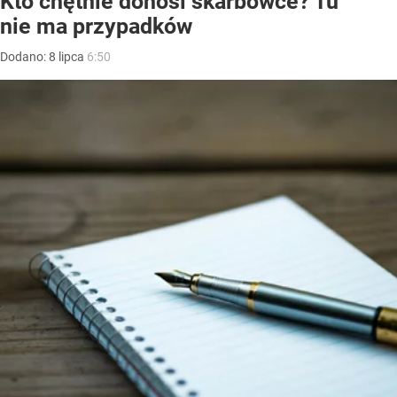
Kto chętnie donosi skarbówce? Tu
nie ma przypadków
Dodano:
8
lipca
6:50