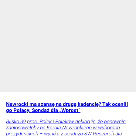
Nawrocki ma szansę na drugą kadencję? Tak ocenili
go Polacy. Sondaż dla „Wprost”
Blisko 39 proc. Polek i Polaków deklaruje, że ponownie
zagłosowałoby na Karola Nawrockiego w wyborach
prezydenckich – wynika z sondażu SW Research dla