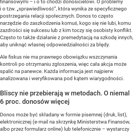
finansowymi – i o to chodzi donosicielowi. O problemy
i o tzw. „sprawiedliwość”, która wynika ze specyficznego
postrzegania relacji społecznych. Donos to często
narzędzie do zaszkodzenia komuś, kogo się nie lubi, komu
zazdrości się sukcesu lub z kim toczy się osobisty konflikt.
Często to także działanie z premedytacją na szkodę innych,
aby uniknąć własnej odpowiedzialności za błędy.
Ale fiskus nie ma prawnego obowiązku wszczynania
kontroli po otrzymaniu zgłoszenia, więc cała akcja może
spalić na panewce. Każda informacja jest najpierw
analizowana i weryfikowana pod kątem wiarygodności.
Bliscy nie przebierają w metodach. O niemal
6 proc. donosów więcej
Donos może być składany w formie pisemnej (druk, list),
elektronicznej (e-mail na skrzynkę Ministerstwa Finansów,
albo przez formularz online) lub telefonicznie – wystarczy