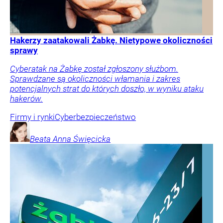
Hakerzy zaatakowali Żabkę. Nietypowe okoliczności
sprawy
Cyberatak na Żabkę został zgłoszony służbom.
Sprawdzane są okoliczności włamania i zakres
potencjalnych strat do których doszło, w wyniku ataku
hakerów.
Firmy i rynki
Cyberbezpieczeństwo
Beata Anna
Święcicka