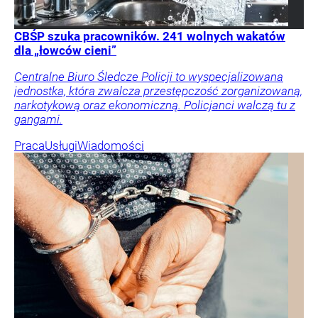
CBŚP szuka pracowników. 241 wolnych wakatów
dla „łowców cieni”
Centralne Biuro Śledcze Policji to wyspecjalizowana
jednostka, która zwalcza przestępczość zorganizowaną,
narkotykową oraz ekonomiczną. Policjanci walczą tu z
gangami.
Praca
Usługi
Wiadomości