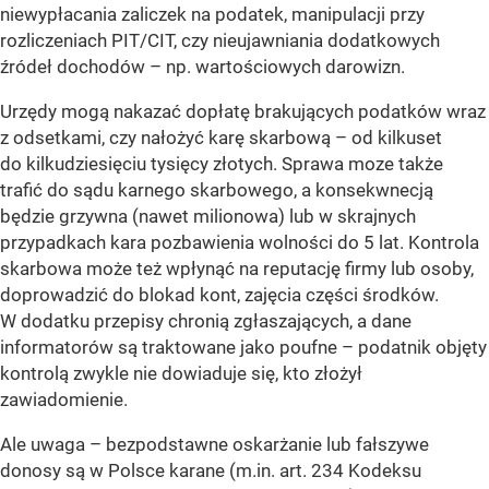
niewypłacania zaliczek na podatek, manipulacji przy
rozliczeniach PIT/CIT, czy nieujawniania dodatkowych
źródeł dochodów – np. wartościowych darowizn.
Urzędy mogą nakazać dopłatę brakujących podatków wraz
z odsetkami, czy nałożyć karę skarbową – od kilkuset
do kilkudziesięciu tysięcy złotych. Sprawa moze także
trafić do sądu karnego skarbowego, a konsekwnecją
będzie grzywna (nawet milionowa) lub w skrajnych
przypadkach kara pozbawienia wolności do 5 lat. Kontrola
skarbowa może też wpłynąć na reputację firmy lub osoby,
doprowadzić do blokad kont, zajęcia części środków.
W dodatku przepisy chronią zgłaszających, a dane
informatorów są traktowane jako poufne – podatnik objęty
kontrolą zwykle nie dowiaduje się, kto złożył
zawiadomienie.
Ale uwaga – bezpodstawne oskarżanie lub fałszywe
donosy są w Polsce karane (m.in. art. 234 Kodeksu