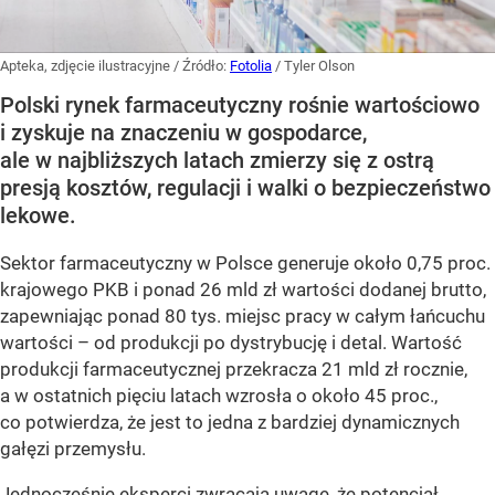
Apteka, zdjęcie ilustracyjne
/ Źródło:
Fotolia
/
Tyler Olson
Polski rynek farmaceutyczny rośnie wartościowo
i zyskuje na znaczeniu w gospodarce,
ale w najbliższych latach zmierzy się z ostrą
presją kosztów, regulacji i walki o bezpieczeństwo
lekowe.
Sektor farmaceutyczny w Polsce generuje około 0,75 proc.
krajowego PKB i ponad 26 mld zł wartości dodanej brutto,
zapewniając ponad 80 tys. miejsc pracy w całym łańcuchu
wartości – od produkcji po dystrybucję i detal. Wartość
produkcji farmaceutycznej przekracza 21 mld zł rocznie,
a w ostatnich pięciu latach wzrosła o około 45 proc.,
co potwierdza, że jest to jedna z bardziej dynamicznych
gałęzi przemysłu.
Jednocześnie eksperci zwracają uwagę, że potencjał