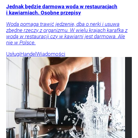
Jednak będzie darmowa woda w restauracjach
i kawiarniach. Osobne przepisy
Woda pomaga trawić jedzenie, dba o nerki i usuwa
zbędne rzeczy z organizmu. W wielu krajach karafka z
wodą w restauracji czy w kawiarni jest darmowa. Ale
nie w Polsce.
Usługi
Handel
Wiadomości