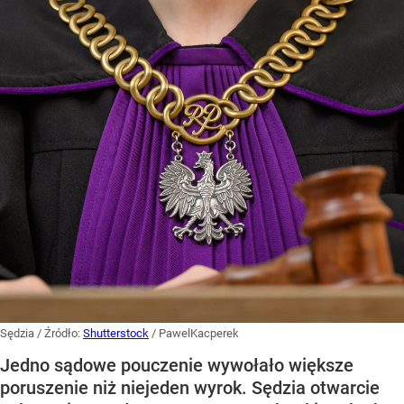
Sędzia
/ Źródło:
Shutterstock
/
PawelKacperek
Jedno sądowe pouczenie wywołało większe
poruszenie niż niejeden wyrok. Sędzia otwarcie