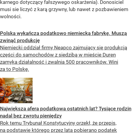
karnego dotyczący fałszywego oskarżenia). Donosiciel
musi sie liczyć z karą grzywny, lub nawet z pozbawieniem
wolności.
Polska wykańcza podatkowo niemiecką fabrykę. Muszą
zwinąć produkcję
Niemiecki oddział firmy Neapco zajmujący się produkcją
części do samochodów z siedzibą w mieście Duren
zamyka działalność i zwalnia 500 pracowników. Wini
za to Polskę.
Największa afera podatkowa ostatnich lat? Tysiące rodzin
nadal bez zwrotu pieniędzy
Rok temu Trybunał Konstytucyjny orzekł, że przepis,
na podstawie którego przez lata pobierano podatek