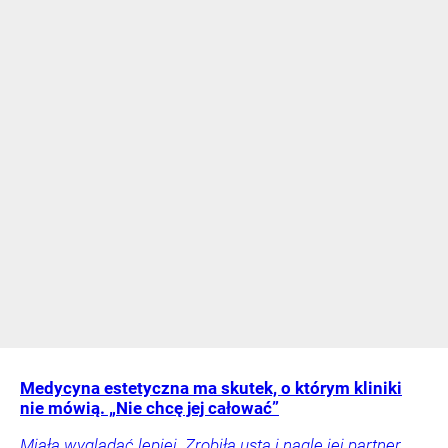
Medycyna estetyczna ma skutek, o którym kliniki
nie mówią. „Nie chcę jej całować”
Miała wyglądać lepiej. Zrobiła usta i nagle jej partner