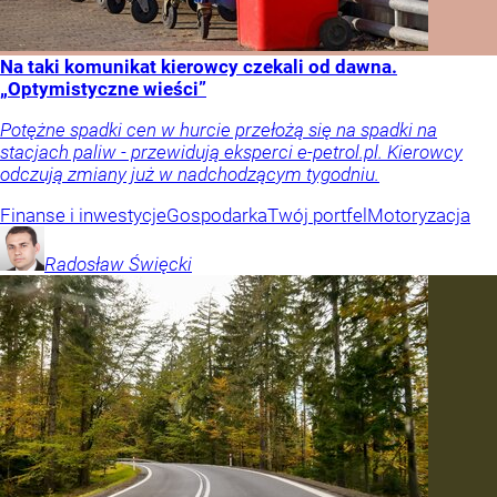
Na taki komunikat kierowcy czekali od dawna.
„Optymistyczne wieści”
Potężne spadki cen w hurcie przełożą się na spadki na
stacjach paliw - przewidują eksperci e-petrol.pl. Kierowcy
odczują zmiany już w nadchodzącym tygodniu.
Finanse i inwestycje
Gospodarka
Twój portfel
Motoryzacja
Radosław
Święcki