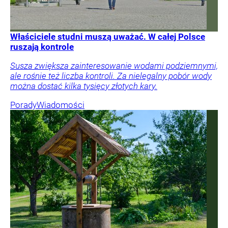
Właściciele studni muszą uważać. W całej Polsce
ruszają kontrole
Susza zwiększa zainteresowanie wodami podziemnymi,
ale rośnie też liczba kontroli. Za nielegalny pobór wody
można dostać kilka tysięcy złotych kary.
Porady
Wiadomości