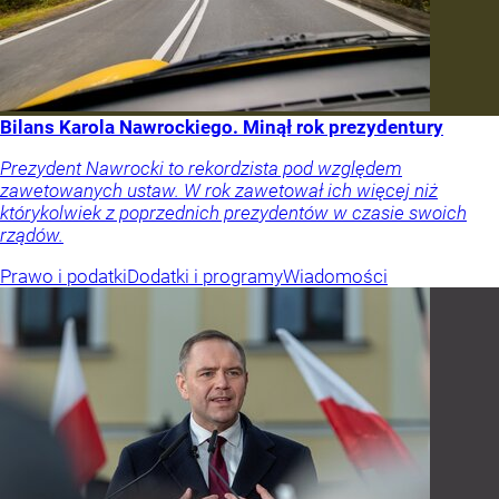
Bilans Karola Nawrockiego. Minął rok prezydentury
Prezydent Nawrocki to rekordzista pod względem
zawetowanych ustaw. W rok zawetował ich więcej niż
którykolwiek z poprzednich prezydentów w czasie swoich
rządów.
Prawo i podatki
Dodatki i programy
Wiadomości