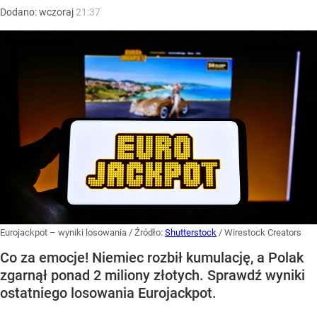
Dodano:
wczoraj
21:37
Eurojackpot – wyniki losowania
/ Źródło:
Shutterstock
/
Wirestock Creators
Co za emocje! Niemiec rozbił kumulację, a Polak
zgarnął ponad 2 miliony złotych. Sprawdź wyniki
ostatniego losowania Eurojackpot.