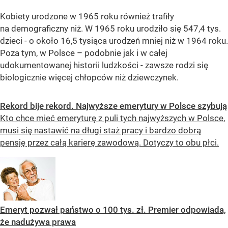
Kobiety urodzone w 1965 roku również trafiły
na demograficzny niż. W 1965 roku urodziło się
547,4 tys.
dzieci
- o około 16,5 tysiąca urodzeń
mniej niż w 1964 roku.
Poza tym, w Polsce – podobnie jak i w całej
udokumentowanej historii ludzkości -
zawsze rodzi się
biologicznie więcej chłopców niż dziewczynek
.
Rekord bije rekord. Najwyższe emerytury w Polsce szybują
Kto chce mieć emeryturę z puli tych najwyższych w Polsce,
musi się nastawić na długi staż pracy i bardzo dobrą
pensję przez całą karierę zawodową. Dotyczy to obu płci.
Emeryt pozwał państwo o 100 tys. zł. Premier odpowiada,
że nadużywa prawa