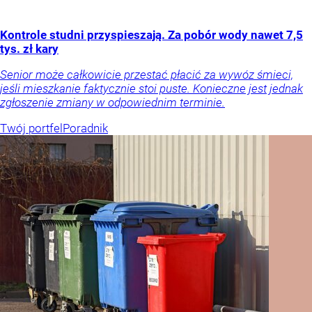
Kontrole studni przyspieszają. Za pobór wody nawet 7,5
tys. zł kary
Senior może całkowicie przestać płacić za wywóz śmieci,
jeśli mieszkanie faktycznie stoi puste. Konieczne jest jednak
zgłoszenie zmiany w odpowiednim terminie.
Twój portfel
Poradnik