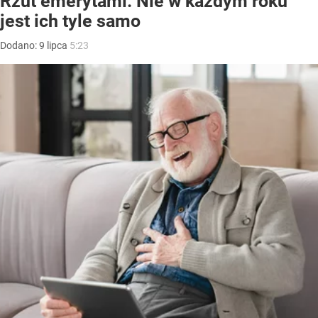
Rzut emerytami. Nie w każdym roku
jest ich tyle samo
Dodano:
9
lipca
5:23