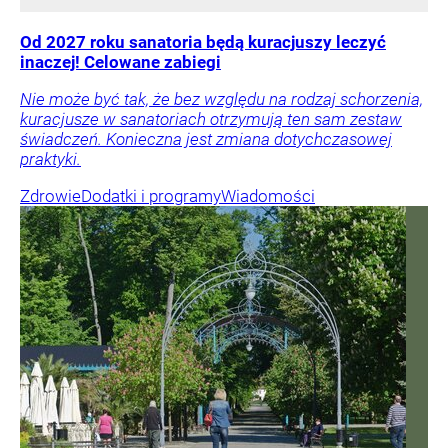
Od 2027 roku sanatoria będą kuracjuszy leczyć
inaczej! Celowane zabiegi
Nie może być tak, że bez względu na rodzaj schorzenia,
kuracjusze w sanatoriach otrzymują ten sam zestaw
świadczeń. Konieczna jest zmiana dotychczasowej
praktyki.
Zdrowie
Dodatki i programy
Wiadomości