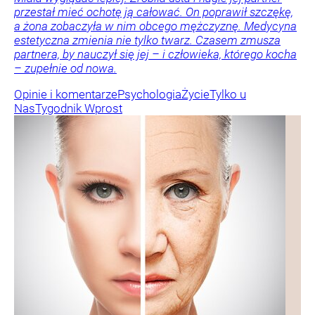
przestał mieć ochotę ją całować. On poprawił szczękę,
a żona zobaczyła w nim obcego mężczyznę. Medycyna
estetyczna zmienia nie tylko twarz. Czasem zmusza
partnera, by nauczył się jej – i człowieka, którego kocha
– zupełnie od nowa.
Opinie i komentarze
Psychologia
Życie
Tylko u
Nas
Tygodnik Wprost