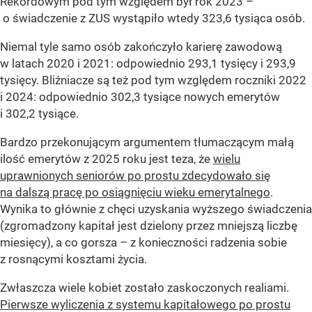
Rekordowym pod tym względem był rok 2023 –
o świadczenie z ZUS wystąpiło wtedy 323,6 tysiąca osób.
Niemal tyle samo osób zakończyło karierę zawodową
w latach 2020 i 2021: odpowiednio 293,1 tysięcy i 293,9
tysięcy. Bliźniacze są też pod tym względem roczniki 2022
i 2024: odpowiednio 302,3 tysiące nowych emerytów
i 302,2 tysiące.
Bardzo przekonującym argumentem tłumaczącym małą
ilość emerytów z 2025 roku jest teza, że
wielu
uprawnionych seniorów po prostu zdecydowało się
na dalszą pracę po osiągnięciu wieku emerytalnego
.
Wynika to głównie z chęci uzyskania wyższego świadczenia
(zgromadzony kapitał jest dzielony przez mniejszą liczbę
miesięcy), a co gorsza – z konieczności radzenia sobie
z rosnącymi kosztami życia.
Zwłaszcza wiele kobiet zostało zaskoczonych realiami.
Pierwsze wyliczenia z systemu kapitałowego po prostu