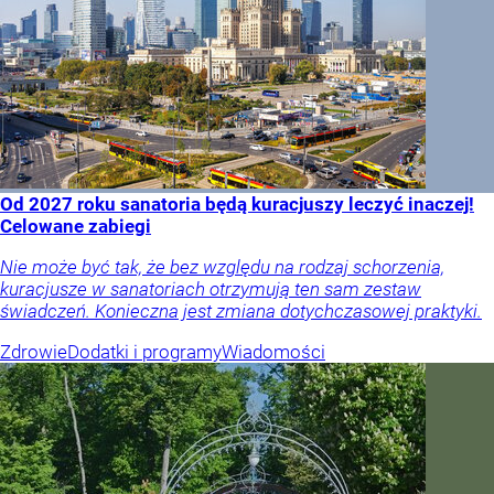
Od 2027 roku sanatoria będą kuracjuszy leczyć inaczej!
Celowane zabiegi
Nie może być tak, że bez względu na rodzaj schorzenia,
kuracjusze w sanatoriach otrzymują ten sam zestaw
świadczeń. Konieczna jest zmiana dotychczasowej praktyki.
Zdrowie
Dodatki i programy
Wiadomości