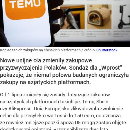
Koniec tanich zakupów na chińskich platformach
/ Źródło:
Shutterstock
Nowe unijne cła zmieniły zakupowe
przyzwyczajenia Polaków. Sondaż dla „Wprost”
pokazuje, że niemal połowa badanych ograniczyła
zakupy na azjatyckich platformach.
Od 1 lipca zmieniły się zasady dotyczące zakupów
na azjatyckich platformach takich jak Temu, Shein
czy AliExpress. Unia Europejska zlikwidowała zwolnienie
celne dla przesyłek o wartości do 150 euro, co oznacza,
że również mniejsze paczki spoza UE mogą zostać objęte
dodatkowymi opłatami. Przez najbliższe dwa lata