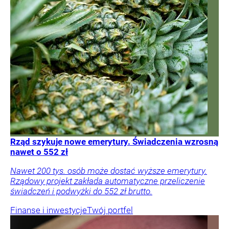
Rząd szykuje nowe emerytury. Świadczenia wzrosną
nawet o 552 zł
Nawet 200 tys. osób może dostać wyższe emerytury.
Rządowy projekt zakłada automatyczne przeliczenie
świadczeń i podwyżki do 552 zł brutto.
Finanse i inwestycje
Twój portfel