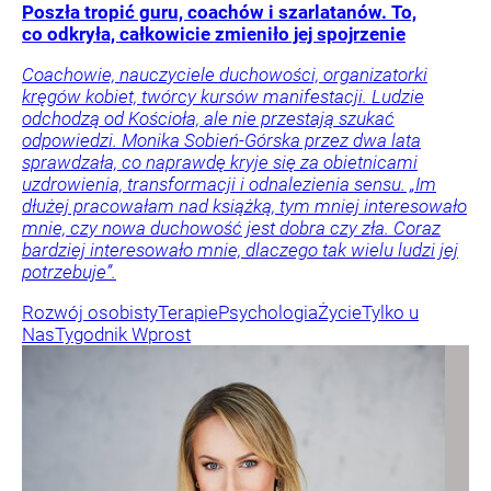
Poszła tropić guru, coachów i szarlatanów. To,
co odkryła, całkowicie zmieniło jej spojrzenie
Coachowie, nauczyciele duchowości, organizatorki
kręgów kobiet, twórcy kursów manifestacji. Ludzie
odchodzą od Kościoła, ale nie przestają szukać
odpowiedzi. Monika Sobień-Górska przez dwa lata
sprawdzała, co naprawdę kryje się za obietnicami
uzdrowienia, transformacji i odnalezienia sensu. „Im
dłużej pracowałam nad książką, tym mniej interesowało
mnie, czy nowa duchowość jest dobra czy zła. Coraz
bardziej interesowało mnie, dlaczego tak wielu ludzi jej
potrzebuje”.
Rozwój osobisty
Terapie
Psychologia
Życie
Tylko u
Nas
Tygodnik Wprost