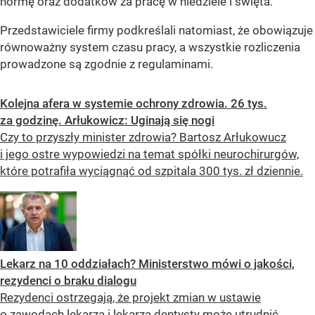
normę oraz dodatków za pracę w niedziele i święta.
Przedstawiciele firmy podkreślali natomiast, że obowiązuje
równoważny system czasu pracy, a wszystkie rozliczenia
prowadzone są zgodnie z regulaminami.
Kolejna afera w systemie ochrony zdrowia. 26 tys.
za godzinę. Arłukowicz: Uginają się nogi
Czy to przyszły minister zdrowia? Bartosz Arłukowucz
i jego ostre wypowiedzi na temat spółki neurochirurgów,
które potrafiła wyciągnąć od szpitala 300 tys. zł dziennie.
Lekarz na 10 oddziałach? Ministerstwo mówi o jakości,
rezydenci o braku dialogu
Rezydenci ostrzegają, że projekt zmian w ustawie
o zawodach lekarza i lekarza dentysty może utrudnić