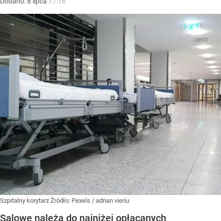
Dodano:
8
lipca
17:16
Szpitalny korytarz
Źródło:
Pexels
/
adrian vieriu
Salowe należą do najniżej opłacanych