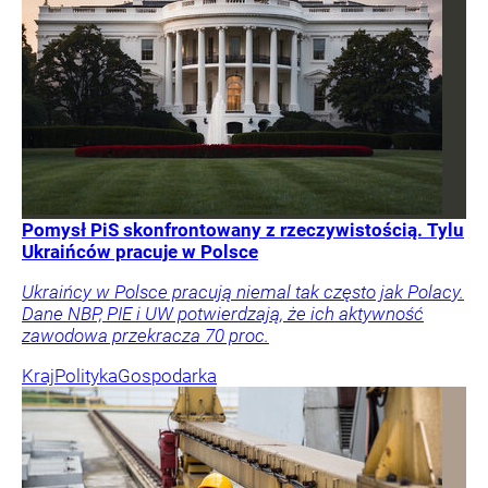
Pomysł PiS skonfrontowany z rzeczywistością. Tylu
Ukraińców pracuje w Polsce
Ukraińcy w Polsce pracują niemal tak często jak Polacy.
Dane NBP, PIE i UW potwierdzają, że ich aktywność
zawodowa przekracza 70 proc.
Kraj
Polityka
Gospodarka