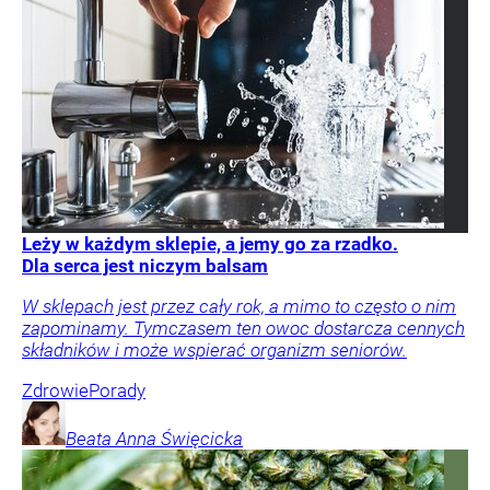
Leży w każdym sklepie, a jemy go za rzadko.
Dla serca jest niczym balsam
W sklepach jest przez cały rok, a mimo to często o nim
zapominamy. Tymczasem ten owoc dostarcza cennych
składników i może wspierać organizm seniorów.
Zdrowie
Porady
Beata Anna
Święcicka