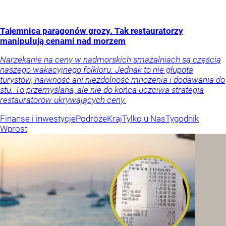
Tajemnica paragonów grozy. Tak restauratorzy
manipulują cenami nad morzem
Narzekanie na ceny w nadmorskich smażalniach są częścią
naszego wakacyjnego folkloru. Jednak to nie głupota
turystów, naiwność ani niezdolność mnożenia i dodawania do
stu. To przemyślana, ale nie do końca uczciwa strategia
restauratorów ukrywających ceny.
Finanse i inwestycje
Podróże
Kraj
Tylko u Nas
Tygodnik
Wprost