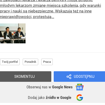
młodym lekarzom zmianę miejsca szkolenia, gdy warunki
pracy i nauki są niebezpieczne. Wskazują też na inne
nieprawidłowości, protestują...
Twój portfel
Poradnik
Praca
SKOMENTUJ
UDOSTĘPNIJ
Obserwuj nas
w
Google News
Dodaj jako
źródło w Google