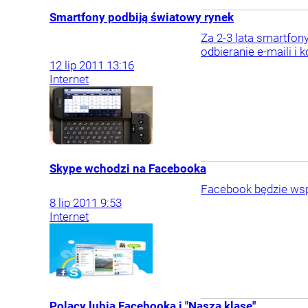
Smartfony podbiją światowy rynek
Za 2-3 lata smartfon
odbieranie e-maili i
12
lip
2011
13:16
Internet
Skype wchodzi na Facebooka
Facebook będzie wsp
8
lip
2011
9:53
Internet
Polacy lubią Facebooka i "Naszą klasę"