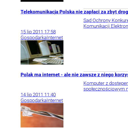
Telekomunikacja Polska nie zapłaci za zbyt drog
Sąd Ochrony Konkuren
Komunikacji Elektroni
15
lip
2011
17:58
Gospodarka
Internet
Polak ma internet - ale nie zawsze z niego korzy
Komputer z dostępem d
społecznościowym ma 
14
lip
2011
11:40
Gospodarka
Internet