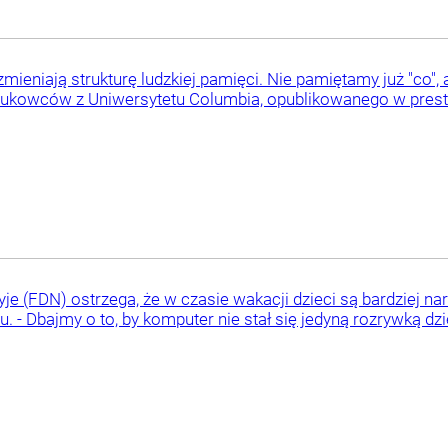
 zmieniają strukturę ludzkiej pamięci. Nie pamiętamy już "co"
naukowców z Uniwersytetu Columbia, opublikowanego w prest
yje (FDN) ostrzega, że w czasie wakacji dzieci są bardziej 
. - Dbajmy o to, by komputer nie stał się jedyną rozrywką dz