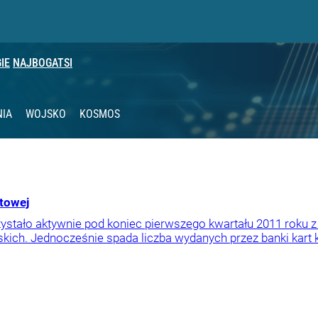
IE
NAJBOGATSI
NIA
WOJSKO
KOSMOS
etowej
ystało aktywnie pod koniec pierwszego kwartału 2011 roku z
kich. Jednocześnie spada liczba wydanych przez banki kart 