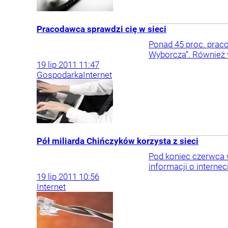
Pracodawca sprawdzi cię w sieci
Ponad 45 proc. prac
Wyborcza”. Również w
19
lip
2011
11:47
Gospodarka
Internet
Pół miliarda Chińczyków korzysta z sieci
Pod koniec czerwca 
informacji o internec
19
lip
2011
10:56
Internet