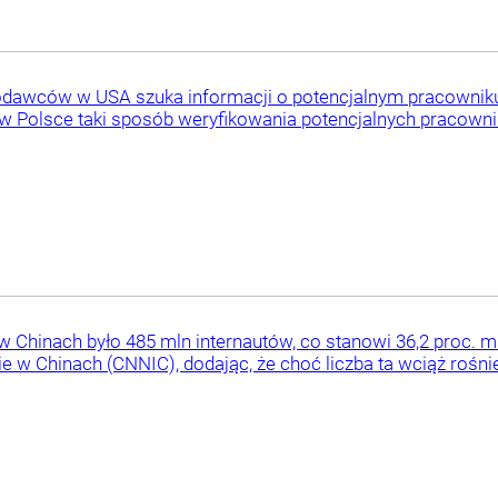
odawców w USA szuka informacji o potencjalnym pracownik
 Polsce taki sposób weryfikowania potencjalnych pracownikó
w Chinach było 485 mln internautów, co stanowi 36,2 proc. 
ie w Chinach (CNNIC), dodając, że choć liczba ta wciąż rośnie,