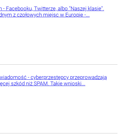
 Facebooku, Twitterze, albo "Naszej klasie".
dnym z czołowych miejsc w Europie -...
a wiadomość - cyberprzestępcy przeprowadzają
cej szkód niż SPAM. Takie wnioski...