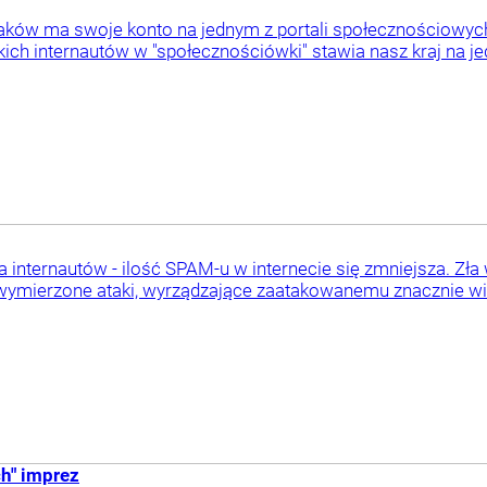
ków ma swoje konto na jednym z portali społecznościowych -
ch internautów w "społecznościówki" stawia nasz kraj na je
 internautów - ilość SPAM-u w internecie się zmniejsza. Zł
wymierzone ataki, wyrządzające zaatakowanemu znacznie wię
h" imprez