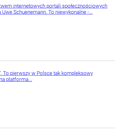
ctwem internetowych portali społecznościowych
a Uwe Schuenemann. To niewykonalne -...
i”. To pierwszy w Polsce tak kompleksowy
na platforma...