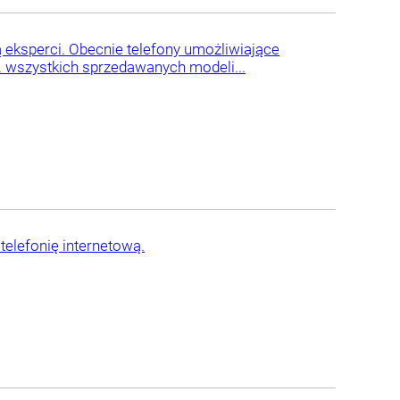
 eksperci. Obecnie telefony umożliwiające
. wszystkich sprzedawanych modeli...
elefonię internetową.