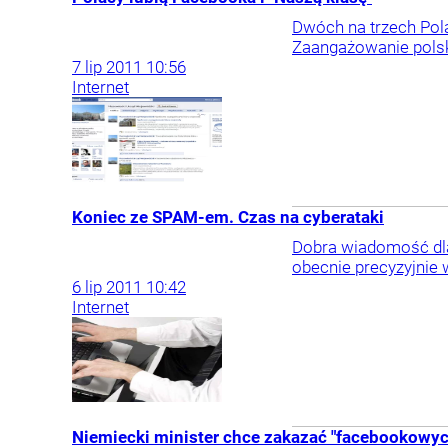
Dwóch na trzech Pola
Zaangażowanie polski
7
lip
2011
10:56
Internet
Koniec ze SPAM-em. Czas na cyberataki
Dobra wiadomość dla
obecnie precyzyjnie 
6
lip
2011
10:42
Internet
Niemiecki minister chce zakazać "facebookowyc