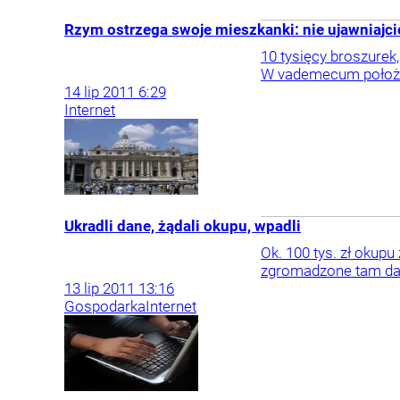
Rzym ostrzega swoje mieszkanki: nie ujawniajc
10 tysięcy broszurek
W vademecum położono
14
lip
2011
6:29
Internet
Ukradli dane, żądali okupu, wpadli
Ok. 100 tys. zł okupu
zgromadzone tam dane
13
lip
2011
13:16
Gospodarka
Internet