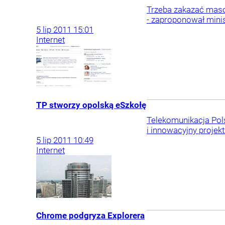
Trzeba zakazać maso
- zaproponował mini
5
lip
2011
15:01
Internet
TP stworzy opolską eSzkołę
Telekomunikacja Pols
i innowacyjny projekt
5
lip
2011
10:49
Internet
Chrome podgryza Explorera