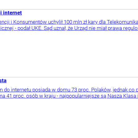
i internet
cji i Konsumentów uchylił 100 mln zł kary dla Telekomunikacj
cznej - podał UKE. Sąd uznał, że Urząd nie miał prawa regulo
sta
o internetu posiada w domu 73 proc. Polaków, jednak co piąty
41 proc. osób w kraju - najpopularniejsze są Nasza Klasa i