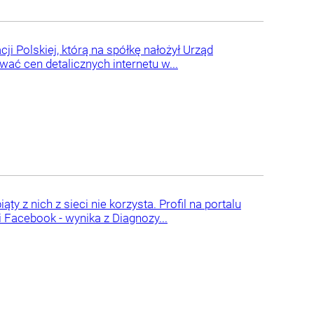
i Polskiej, którą na spółkę nałożył Urząd
wać cen detalicznych internetu w...
 z nich z sieci nie korzysta. Profil na portalu
 Facebook - wynika z Diagnozy...