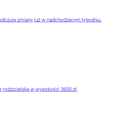
cy odczują zmiany już w nadchodzącym tygodniu.
 rodzicielską w wysokości 3600 zł.