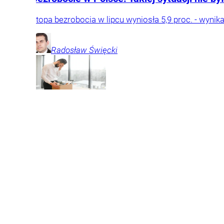
Stopa bezrobocia w lipcu wyniosła 5,9 proc. - wynik
Radosław
Święcki