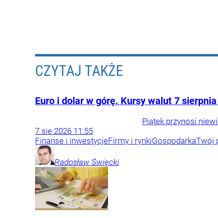
CZYTAJ TAKŻE
Euro i dolar w górę. Kursy walut 7 sierpnia
Piątek przynosi niewi
7
sie
2026
11:55
Finanse i inwestycje
Firmy i rynki
Gospodarka
Twój p
Radosław
Święcki