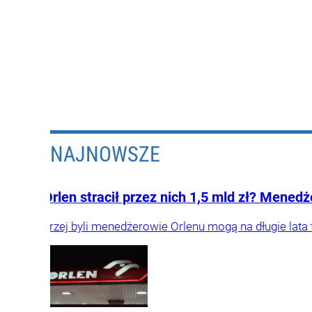
NAJNOWSZE
Orlen stracił przez nich 1,5 mld zł? Mened
Trzej byli menedżerowie Orlenu mogą na długie lata 