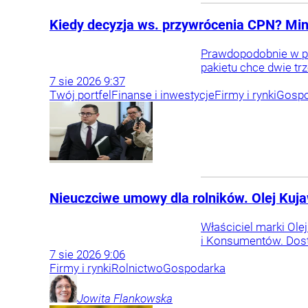
Kiedy decyzja ws. przywrócenia CPN? Mini
Prawdopodobnie w pr
pakietu chce dwie tr
7
sie
2026
9:37
Twój portfel
Finanse i inwestycje
Firmy i rynki
Gospo
Nieuczciwe umowy dla rolników. Olej Kuj
Właściciel marki Ole
i Konsumentów. Dost
7
sie
2026
9:06
Firmy i rynki
Rolnictwo
Gospodarka
Jowita
Flankowska