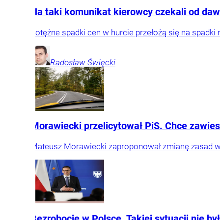
Na taki komunikat kierowcy czekali od daw
Potężne spadki cen w hurcie przełożą się na spadki 
Radosław
Święcki
Morawiecki przelicytował PiS. Chce zawies
Mateusz Morawiecki zaproponował zmianę zasad wspi
Bezrobocie w Polsce. Takiej sytuacji nie by