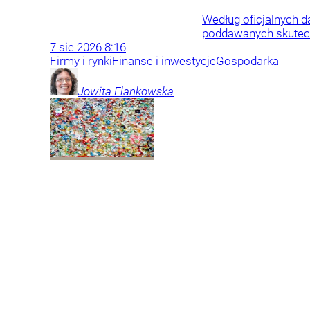
Według oficjalnych d
poddawanych skutec
7
sie
2026
8:16
Firmy i rynki
Finanse i inwestycje
Gospodarka
Jowita
Flankowska