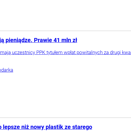
ą pieniądze. Prawie 41 mln zł
zymają uczestnicy PPK tytułem wpłat powitalnych za drugi kwar
darka
o lepsze niż nowy plastik ze starego