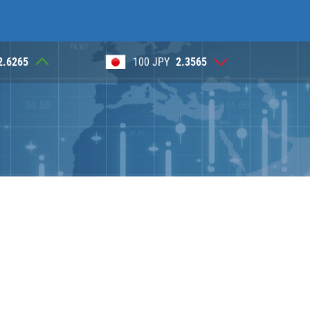
2.6265
100 JPY
2.3565
1