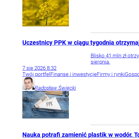
Uczestnicy PPK w ciągu tygodnia otrzymaj
Blisko 41 mln zł otr
sierpnia.
7
sie
2026
8:32
Twój portfel
Finanse i inwestycje
Firmy i rynki
Gospo
Radosław
Święcki
Nauka potrafi zamienić plastik w wodór. T