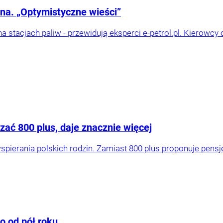
na. „Optymistyczne wieści”
na stacjach paliw - przewidują eksperci e-petrol.pl. Kierow
zać 800 plus, daje znacznie więcej
erania polskich rodzin. Zamiast 800 plus proponuje pensję
ło od pół roku