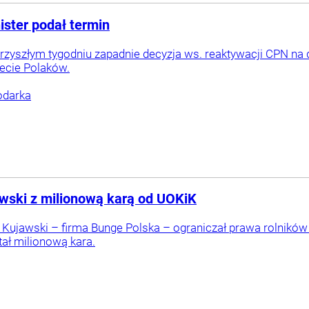
ster podał termin
zyszłym tygodniu zapadnie decyzja ws. reaktywacji CPN na d
zecie Polaków.
darka
awski z milionową karą od UOKiK
j Kujawski – firma Bunge Polska – ograniczał prawa rolnikó
ał milionową kara.