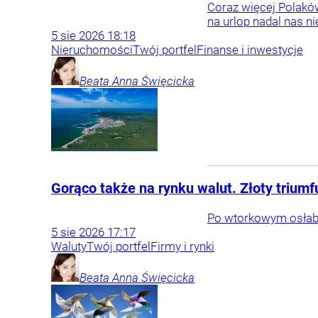
Coraz więcej Polakó
na urlop nadal nas ni
5
sie
2026
18:18
Nieruchomości
Twój portfel
Finanse i inwestycje
Beata Anna
Święcicka
Gorąco także na rynku walut. Złoty triumf
Po wtorkowym osłabie
5
sie
2026
17:17
Waluty
Twój portfel
Firmy i rynki
Beata Anna
Święcicka