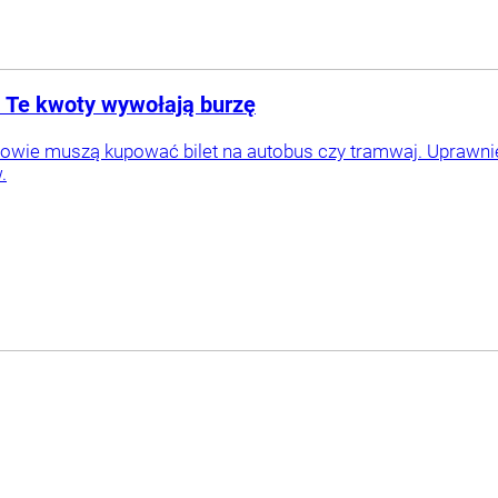
l. Te kwoty wywołają burzę
owie muszą kupować bilet na autobus czy tramwaj. Uprawnie
.