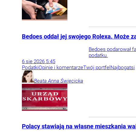
Bedoes oddał jej swojego Rolexa. Może za
Bedoes podarował fan
podatku.
6
sie
2026
5:45
Podatki
Opinie i komentarze
Twój portfel
Najbogatsi
Beata Anna
Święcicka
Polacy stawiają na własne mieszkania wa