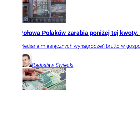
Połowa Polaków zarabia poniżej tej kwoty.
Mediana miesięcznych wynagrodzeń brutto w gospoda
Radosław
Święcki