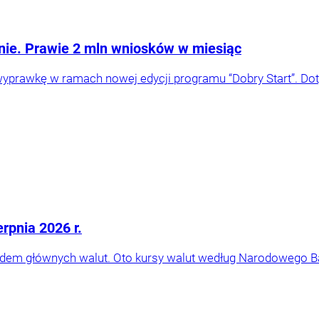
enie. Prawie 2 mln wniosków w miesiąc
 wyprawkę w ramach nowej edycji programu “Dobry Start”. D
rpnia 2026 r.
ędem głównych walut. Oto kursy walut według Narodowego B