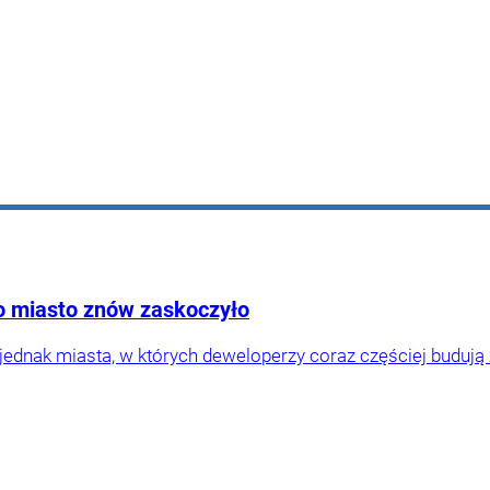
o miasto znów zaskoczyło
dnak miasta, w których deweloperzy coraz częściej budują 