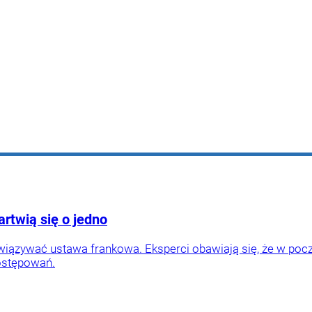
twią się o jedno
owiązywać ustawa frankowa. Eksperci obawiają się, że w po
ostępowań.