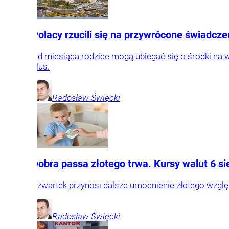
Polacy rzucili się na przywrócone świadcz
Od miesiąca rodzice mogą ubiegać się o środki na
plus.
Radosław
Święcki
Dobra passa złotego trwa. Kursy walut 6 sie
Czwartek przynosi dalsze umocnienie złotego wzgl
Radosław
Święcki