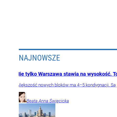
NAJNOWSZE
Nie tylko Warszawa stawia na wysokość. T
Większość nowych bloków ma 4–5 kondygnacji. Są je
Beata Anna
Święcicka