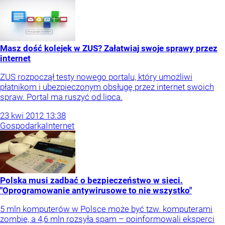
Masz dość kolejek w ZUS? Załatwiaj swoje sprawy przez
internet
ZUS rozpoczął testy nowego portalu, który umożliwi
płatnikom i ubezpieczonym obsługę przez internet swoich
spraw. Portal ma ruszyć od lipca.
23
kwi
2012
13:38
Gospodarka
Internet
Polska musi zadbać o bezpieczeństwo w sieci.
"Oprogramowanie antywirusowe to nie wszystko"
5 mln komputerów w Polsce może być tzw. komputerami
zombie, a 4,6 mln rozsyła spam – poinformowali eksperci