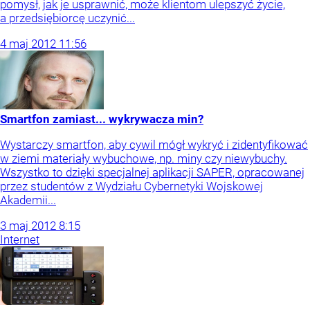
pomysł, jak je usprawnić, może klientom ulepszyć życie,
a przedsiębiorcę uczynić...
4
maj
2012
11:56
Smartfon zamiast... wykrywacza min?
Wystarczy smartfon, aby cywil mógł wykryć i zidentyfikować
w ziemi materiały wybuchowe, np. miny czy niewybuchy.
Wszystko to dzięki specjalnej aplikacji SAPER, opracowanej
przez studentów z Wydziału Cybernetyki Wojskowej
Akademii...
3
maj
2012
8:15
Internet