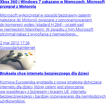
Xbox 360 i Windows 7 zakazane w Niemczech. Microsoft
przegrał z Motorolą
Microsoft wykorzystał w sposób bezprawny patenty
należące do Motoroli związane z oprogramowaniem
do kompresji wideo (stadard H.264) - orzekł sąd
w niemieckim Mannheim. W związku z tym Microsoft
otrzymał nakaz z wycofania z niemieckiego...
2
maj
2012
17:26
Gospodarka
Internet
Bruksela chce internetu bezpiecznego dla dzieci
Komisja Europejska wystąpiła z nową strategią dotyczącą
internetu dla dzieci, której celem jest stworzenie,
we współpracy z biznesem i krajami UE, internetu
bezpieczniejszego i bardziej rozwijającego dla najmłodszych
użytkowników.