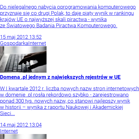
Do nielegalnego nabycia oprogramowania komputerowego
przyznaje się co drugi Polak, to daje piąty wynik w rankingu
krajów UE o najwyższej skali piractwa - wynika
ze Światowego Badania Piractwa Komputerowego.
15
maj
2012
13:52
Gospodarka
Internet
Domena .pl jednym z największych rejestrów w UE
W I kwartale 2012 r. liczba nowych nazw stron internetowych
w domenie .pl rosła rekordowo szybko - zarejestrowano
ponad 300 tys. nowych nazw, co stanowi najlepszy wynik
w historii – wynika z raportu Naukowej i Akademickiej
Sieci...
14
maj
2012
13:04
Internet