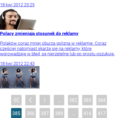
18
kwi
2012
23:25
Polacy zmieniają stosunek do reklamy
Polaków coraz mniej oburza golizna w reklamie. Coraz
częściej natomiast skarżą się na reklamy, które
wprowadzają w błąd, są nierzetelne lub po prostu oszukują.
18
kwi
2012
22:43
1
...
382
383
384
385
386
387
388
...
416
417