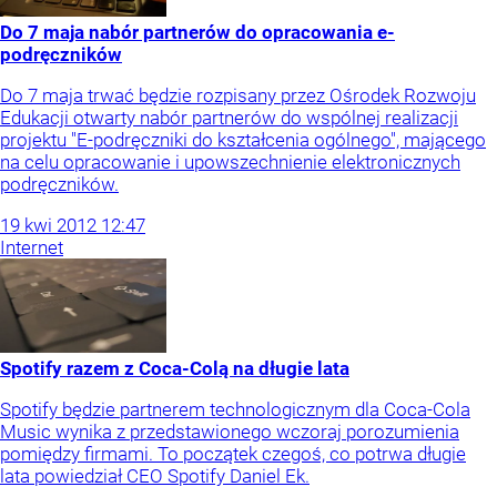
Do 7 maja nabór partnerów do opracowania e-
podręczników
Do 7 maja trwać będzie rozpisany przez Ośrodek Rozwoju
Edukacji otwarty nabór partnerów do wspólnej realizacji
projektu "E-podręczniki do kształcenia ogólnego", mającego
na celu opracowanie i upowszechnienie elektronicznych
podręczników.
19
kwi
2012
12:47
Internet
Spotify razem z Coca-Colą na długie lata
Spotify będzie partnerem technologicznym dla Coca-Cola
Music wynika z przedstawionego wczoraj porozumienia
pomiędzy firmami. To początek czegoś, co potrwa długie
lata powiedział CEO Spotify Daniel Ek.