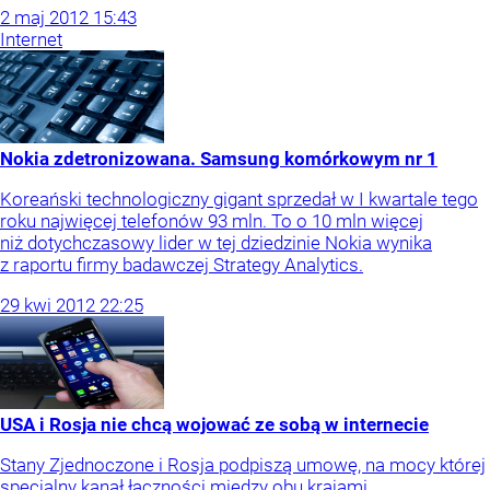
2
maj
2012
15:43
Internet
Nokia zdetronizowana. Samsung komórkowym nr 1
Koreański technologiczny gigant sprzedał w I kwartale tego
roku najwięcej telefonów 93 mln. To o 10 mln więcej
niż dotychczasowy lider w tej dziedzinie Nokia wynika
z raportu firmy badawczej Strategy Analytics.
29
kwi
2012
22:25
USA i Rosja nie chcą wojować ze sobą w internecie
Stany Zjednoczone i Rosja podpiszą umowę, na mocy której
specjalny kanał łączności między obu krajami,