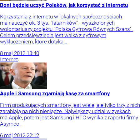
Boni będzie uczyć Polaków, jak korzystać z internetu
Korzystania z internetu w lokalnych społecznościach
ma nauczyć ok. 3 tys. "latarników" - wyszkolonych
wolontariuszy projektu "Polska Cyfrowa Równych Szans".
Celem przedsięwzięcia jest walka z cyfrowym
wykluczeniem, które dotyka...
8
maj
2012
13:40
Internet
Apple i Samsung zgarniają kasę za smartfony
Firm produkujących smartfony jest wiele, ale tylko trzy z nich
zarabiają na nich pieniądze. Największy udział w zyskach
ma Apple, potem jest Samsung i HTC wynika z raportu firmy
Asymco.
6
maj
2012
22:12