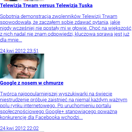
Telewizja Trwam versus Telewizja Tuska
Sobotnia demonstracja zwolenników Telewizji Trwam
spowodowała, że zacząłem sobie zdawać pytania, jakie
nigdy wcześniej nie postały mi w głowie. Choć na większość
z nich nadal nie znam odpowiedzi, kluczowa sprawa jest już
dla mnie...
24
kwi
2012
23:51
Google z nosem w chmurze
Twórca najpopularniejszej wyszukiwarki na świecie
niestrudzenie próbuje zaistnieć na niemal każdym ważnym
polu rynku internetowego. Po uruchomieniu portalu
społecznościowego Google+ stanowiącego poważną
konkurencję dla Facebooka wchodzi...
24
kwi
2012
22:02