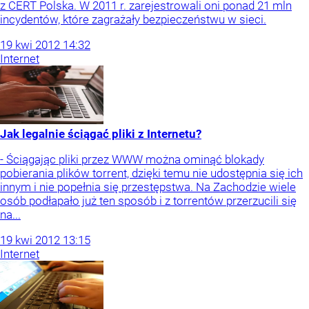
z CERT Polska. W 2011 r. zarejestrowali oni ponad 21 mln
incydentów, które zagrażały bezpieczeństwu w sieci.
19
kwi
2012
14:32
Internet
Jak legalnie ściągać pliki z Internetu?
- Ściągając pliki przez WWW można ominąć blokady
pobierania plików torrent, dzięki temu nie udostępnia się ich
innym i nie popełnia się przestępstwa. Na Zachodzie wiele
osób podłapało już ten sposób i z torrentów przerzucili się
na...
19
kwi
2012
13:15
Internet