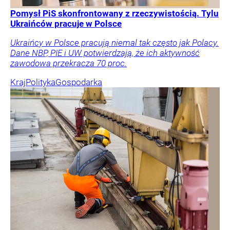
Pomysł PiS skonfrontowany z rzeczywistością. Tylu
Ukraińców pracuje w Polsce
Ukraińcy w Polsce pracują niemal tak często jak Polacy.
Dane NBP, PIE i UW potwierdzają, że ich aktywność
zawodowa przekracza 70 proc.
Kraj
Polityka
Gospodarka