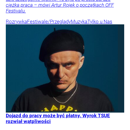
ciężka praca – mówi Artur Rojek o początkach OFF
Festivalu.
Rozrywka
Festiwale/Przeglądy
Muzyka
Tylko u Nas
Dojazd do pracy może być płatny. Wyrok TSUE
rozwiał wątpliwości