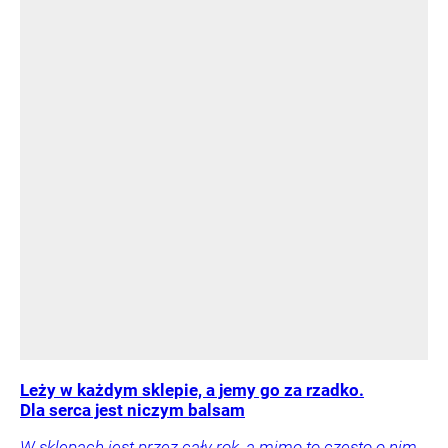
Leży w każdym sklepie, a jemy go za rzadko.
Dla serca jest niczym balsam
W sklepach jest przez cały rok, a mimo to często o nim