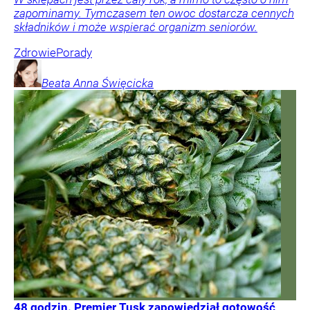
zapominamy. Tymczasem ten owoc dostarcza cennych
składników i może wspierać organizm seniorów.
Zdrowie
Porady
Beata Anna
Święcicka
48 godzin. Premier Tusk zapowiedział gotowość