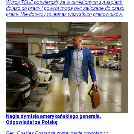
Wyrok TSUE potwierdził, że w określonych sytuacjach
dojazd do pracy i powrót mogą być zaliczane do czasu
pracy. Nie dotyczy to jednak wszystkich pracowników.
Nagła dymisja amerykańskiego generała.
Odpowiadał za Polskę
Gen. Charles Costanza został nagle odwołany z