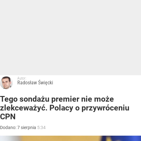
Autor:
Radosław Święcki
Tego sondażu premier nie może
zlekceważyć. Polacy o przywróceniu
CPN
Dodano:
7
sierpnia
5:34