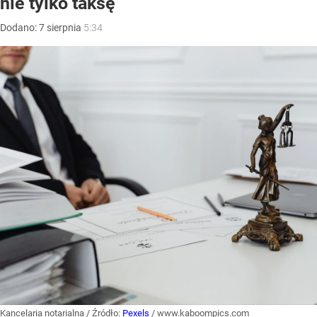
nie tylko taksę
Dodano:
7
sierpnia
5:34
Kancelaria notarialna
/ Źródło:
Pexels
/
www.kaboompics.com