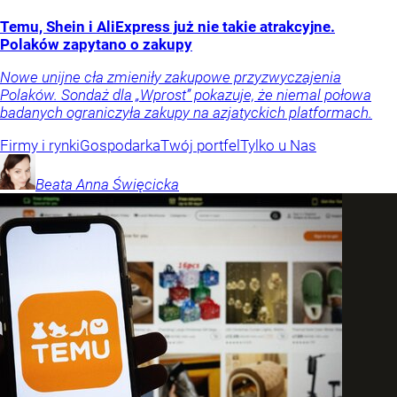
Temu, Shein i AliExpress już nie takie atrakcyjne.
Polaków zapytano o zakupy
Nowe unijne cła zmieniły zakupowe przyzwyczajenia
Polaków. Sondaż dla „Wprost” pokazuje, że niemal połowa
badanych ograniczyła zakupy na azjatyckich platformach.
Firmy i rynki
Gospodarka
Twój portfel
Tylko u Nas
Beata Anna
Święcicka