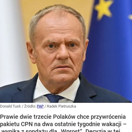
Donald Tusk
/ Źródło:
PAP
/
Radek Pietruszka
Prawie dwie trzecie Polaków chce przywrócenia
pakietu CPN na dwa ostatnie tygodnie wakacji –
wynika z sondażu dla „Wprost”. Decyzja w tej