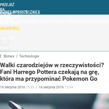
PRZEJDŹ
NA
BIZNES WPROST
STRONĘ
OPINIE
TWÓJ
GŁÓWNĄ
PORTFEL
GOSPODARKA
FINANSE
FIRMY
TECHNOLOGIE
NAJBOGATSI
WPROST.PL
UBSKRYBUJ
ZALOGUJ
MENU
Biznes
/
Technologie
Walki czarodziejów w rzeczywistości?
Fani Harrego Pottera czekają na grę,
która ma przypominać Pokemon Go
16
sierpnia
2016
15:33
/
16
sierpnia
2016
15:34