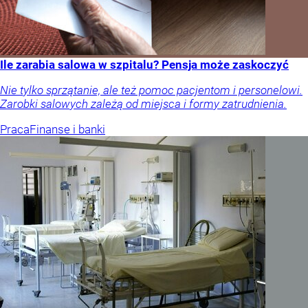
Ile zarabia salowa w szpitalu? Pensja może zaskoczyć
Nie tylko sprzątanie, ale też pomoc pacjentom i personelowi.
Zarobki salowych zależą od miejsca i formy zatrudnienia.
Praca
Finanse i banki