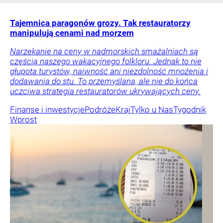
Tajemnica paragonów grozy. Tak restauratorzy
manipulują cenami nad morzem
Narzekanie na ceny w nadmorskich smażalniach są
częścią naszego wakacyjnego folkloru. Jednak to nie
głupota turystów, naiwność ani niezdolność mnożenia i
dodawania do stu. To przemyślana, ale nie do końca
uczciwa strategia restauratorów ukrywających ceny.
Finanse i inwestycje
Podróże
Kraj
Tylko u Nas
Tygodnik
Wprost