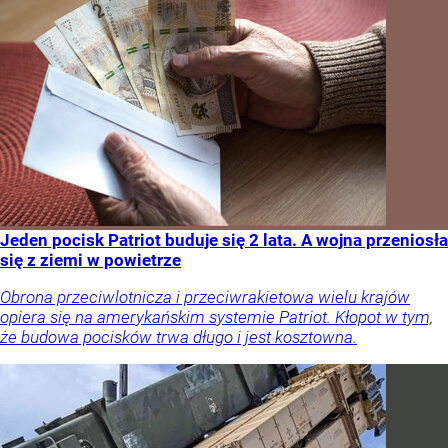
Jeden pocisk Patriot buduje się 2 lata. A wojna przeniosła
się z ziemi w powietrze
Obrona przeciwlotnicza i przeciwrakietowa wielu krajów
opiera się na amerykańskim systemie Patriot. Kłopot w tym,
że budowa pocisków trwa długo i jest kosztowna.