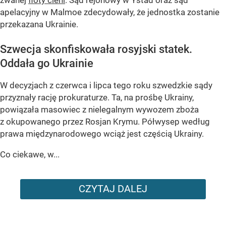
zwanej
floty cieni
. Sąd rejonowy w Ystad oraz sąd
apelacyjny w Malmoe zdecydowały, że jednostka zostanie
przekazana Ukrainie.
Szwecja skonfiskowała rosyjski statek.
Oddała go Ukrainie
W decyzjach z czerwca i lipca tego roku szwedzkie sądy
przyznały rację prokuraturze. Ta, na prośbę Ukrainy,
powiązała masowiec z nielegalnym wywozem zboża
z okupowanego przez Rosjan Krymu. Półwysep według
prawa międzynarodowego wciąż jest częścią Ukrainy.
Co ciekawe, w...
CZYTAJ DALEJ