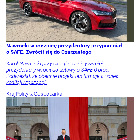
Nawrocki w rocznicę prezydentury przypomniał
o SAFE. Zwrócił się do Czarzastego
Karol Nawrocki przy okazji rocznicy swojej
prezydentury wrócił do ustawy o SAFE 0 proc.
Podkreślał, że obecnie projekt ten firmuje członek
koalicji rządzącej.
Kraj
Polityka
Gospodarka