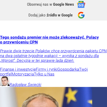
Obserwuj nas
w
Google News
Dodaj jako
źródło w Google
Tego sondażu premier nie może zlekceważyć. Polacy
o przywróceniu CPN
Prawie dwie trzecie Polaków chce przywrócenia pakietu CPN
na dwa ostatnie tygodnie wakacji – wynika z sondażu dla
„Wprost”. Decyzja w tej sprawie lada dzień.
Finanse i inwestycje
Firmy i rynki
Gospodarka
Twój
portfel
Motoryzacja
Tylko u Nas
Radosław
Święcki