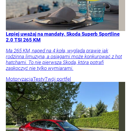
Lepiej uważaj na mandaty. Skoda Superb Sportline
2.0 TSI 265 KM
Ma 265 KM, napęd na 4 koła, wygląda prawie jak
rodzinna limuzyna, a osiągami może konkurować z hot
hatchami. To nie pierwsza Skoda, która potrafi
zaskoczyć nie tylko wymiarami.
Motoryzacja
Testy
Twój portfel