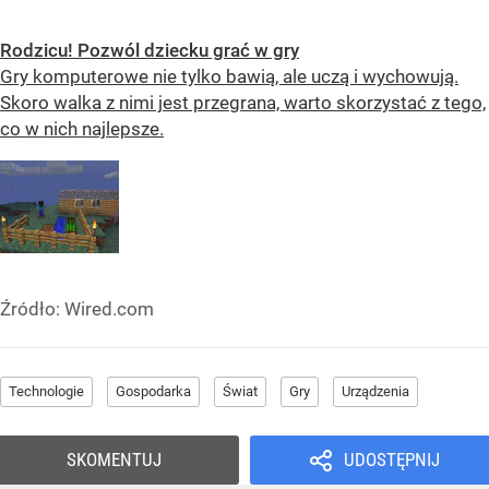
Rodzicu! Pozwól dziecku grać w gry
Gry komputerowe nie tylko bawią, ale uczą i wychowują.
Skoro walka z nimi jest przegrana, warto skorzystać z tego,
co w nich najlepsze.
Źródło:
Wired.com
Technologie
Gospodarka
Świat
Gry
Urządzenia
SKOMENTUJ
UDOSTĘPNIJ