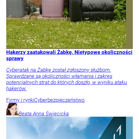
Hakerzy zaatakowali Żabkę. Nietypowe okoliczności
sprawy
Cyberatak na Żabkę został zgłoszony służbom.
Sprawdzane są okoliczności włamania i zakres
potencjalnych strat do których doszło, w wyniku ataku
hakerów.
Firmy i rynki
Cyberbezpieczeństwo
Beata Anna
Święcicka