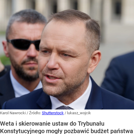
Karol Nawrocki
/ Źródło:
Shutterstock
/
lukasz_wojcik
Weta i skierowanie ustaw do Trybunału
Konstytucyjnego mogły pozbawić budżet państwa