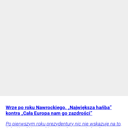
Wrze po roku Nawrockiego. „Największa hańba”
kontra „Cała Europa nam go zazdrości”
Po pierwszym roku prezydentury nic nie wskazuje na to,