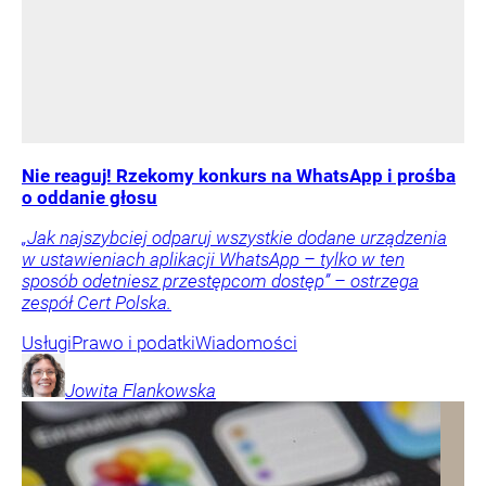
Nie reaguj! Rzekomy konkurs na WhatsApp i prośba
o oddanie głosu
„Jak najszybciej odparuj wszystkie dodane urządzenia
w ustawieniach aplikacji WhatsApp – tylko w ten
sposób odetniesz przestępcom dostęp” – ostrzega
zespół Cert Polska.
Usługi
Prawo i podatki
Wiadomości
Jowita
Flankowska