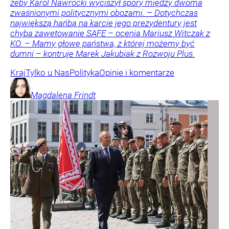
żeby Karol Nawrocki wyciszył spory między dwoma
zwaśnionymi politycznymi obozami. – Dotychczas
największą hańbą na karcie jego prezydentury jest
chyba zawetowanie SAFE – ocenia Mariusz Witczak z
KO. – Mamy głowę państwa, z której możemy być
dumni – kontruje Marek Jakubiak z Rozwoju Plus.
Kraj
Tylko u Nas
Polityka
Opinie i komentarze
Magdalena
Frindt