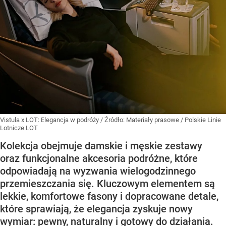
Vistula x LOT: Elegancja w podróży
/ Źródło:
Materiały prasowe
/
Polskie Linie
Lotnicze LOT
Kolekcja obejmuje damskie i męskie zestawy
oraz funkcjonalne akcesoria podróżne, które
odpowiadają na wyzwania wielogodzinnego
przemieszczania się. Kluczowym elementem są
lekkie, komfortowe fasony i dopracowane detale,
które sprawiają, że elegancja zyskuje nowy
wymiar: pewny, naturalny i gotowy do działania.