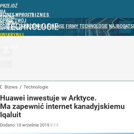
PRZEJDŹ
NA
BIZNES WPROST
STRONĘ
OPINIE
TWÓJ
GŁÓWNĄ
TECHNOLOGIE
PORTFEL
GOSPODARKA
FINANSE
FIRMY
TECHNOLOGIE
NAJBOGATSI
WPROST.PL
UBSKRYBUJ
ZALOGUJ
MENU
Biznes
/
Technologie
Huawei inwestuje w Arktyce.
Ma zapewnić internet kanadyjskiemu
Iqaluit
Dodano:
10
września
2019
9:13