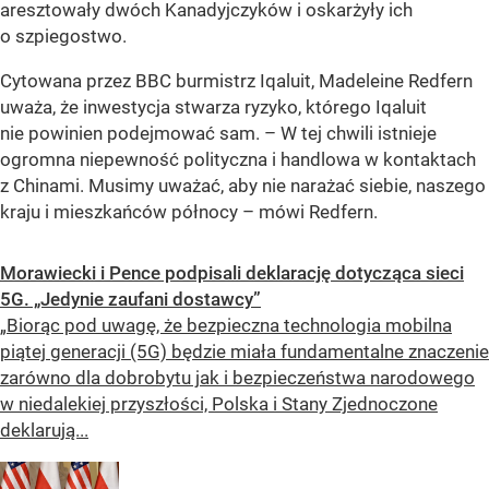
aresztowały dwóch Kanadyjczyków i oskarżyły ich
o szpiegostwo.
Cytowana przez BBC burmistrz Iqaluit, Madeleine Redfern
uważa, że inwestycja stwarza ryzyko, którego Iqaluit
nie powinien podejmować sam. – W tej chwili istnieje
ogromna niepewność polityczna i handlowa w kontaktach
z Chinami. Musimy uważać, aby nie narażać siebie, naszego
kraju i mieszkańców północy – mówi Redfern.
Morawiecki i Pence podpisali deklarację dotycząca sieci
5G. „Jedynie zaufani dostawcy”
„Biorąc pod uwagę, że bezpieczna technologia mobilna
piątej generacji (5G) będzie miała fundamentalne znaczenie
zarówno dla dobrobytu jak i bezpieczeństwa narodowego
w niedalekiej przyszłości, Polska i Stany Zjednoczone
deklarują...