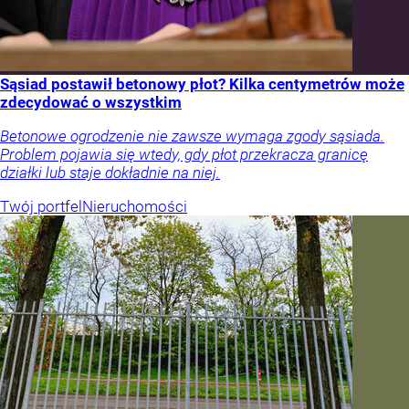
Sąsiad postawił betonowy płot? Kilka centymetrów może
zdecydować o wszystkim
Betonowe ogrodzenie nie zawsze wymaga zgody sąsiada.
Problem pojawia się wtedy, gdy płot przekracza granicę
działki lub staje dokładnie na niej.
Twój portfel
Nieruchomości