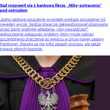
Sąd rozprawił się z bankową fikcją. „Niby-potrącenia”
pod ostrzałem
Jedno sądowe pouczenie wywołało większe poruszenie niż
niejeden wyrok. Sędzia otwarcie zakwestionował stosowaną
przez banki praktykę składania „niby-oświadczeń”,
jednocześnie pokazując problem, który może nabrać
szczególnego znaczenia po wejściu w życie nowej ustawy
frankowej. Stawką są nie tylko zasady procesu, ale także
tysiące złotych kosztów.