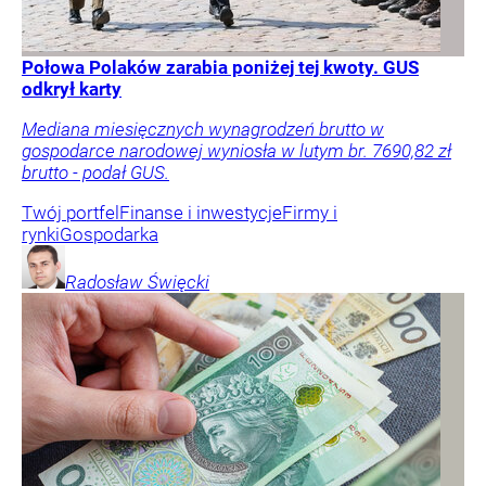
Połowa Polaków zarabia poniżej tej kwoty. GUS
odkrył karty
Mediana miesięcznych wynagrodzeń brutto w
gospodarce narodowej wyniosła w lutym br. 7690,82 zł
brutto - podał GUS.
Twój portfel
Finanse i inwestycje
Firmy i
rynki
Gospodarka
Radosław
Święcki