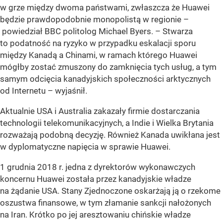
w grze między dwoma państwami, zwłaszcza że Huawei
będzie prawdopodobnie monopolistą w regionie –
powiedział BBC politolog Michael Byers. – Stwarza
to podatność na ryzyko w przypadku eskalacji sporu
między Kanadą a Chinami, w ramach którego Huawei
mógłby zostać zmuszony do zamknięcia tych usług, a tym
samym odcięcia kanadyjskich społeczności arktycznych
od Internetu – wyjaśnił.
Aktualnie USA i Australia zakazały firmie dostarczania
technologii telekomunikacyjnych, a Indie i Wielka Brytania
rozważają podobną decyzję. Również Kanada uwikłana jest
w dyplomatyczne napięcia w sprawie Huawei.
1 grudnia 2018 r. jedna z dyrektorów wykonawczych
koncernu Huawei została przez kanadyjskie władze
na żądanie USA. Stany Zjednoczone oskarżają ją o rzekome
oszustwa finansowe, w tym złamanie sankcji nałożonych
na Iran. Krótko po jej aresztowaniu chińskie władze