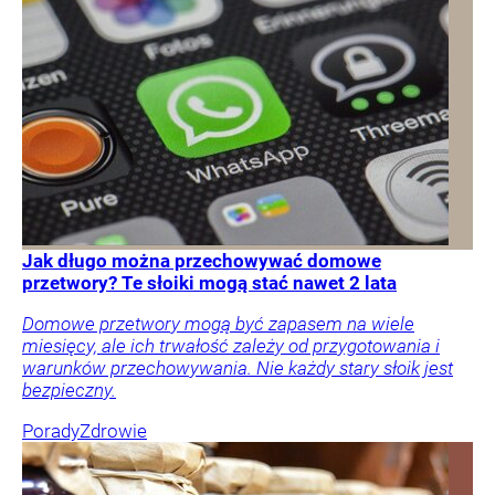
Jak długo można przechowywać domowe
przetwory? Te słoiki mogą stać nawet 2 lata
Domowe przetwory mogą być zapasem na wiele
miesięcy, ale ich trwałość zależy od przygotowania i
warunków przechowywania. Nie każdy stary słoik jest
bezpieczny.
Porady
Zdrowie