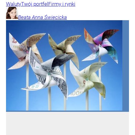
Waluty
Twój portfel
Firmy i rynki
Beata Anna
Święcicka