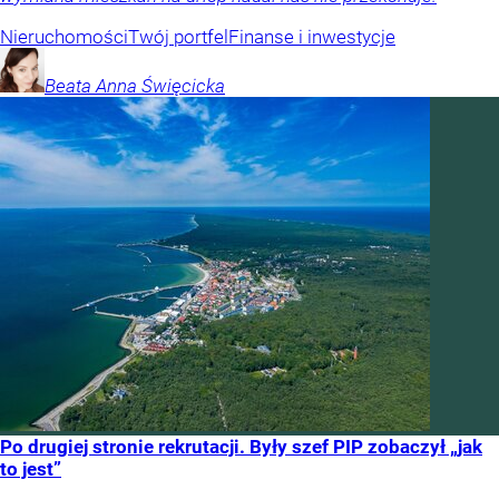
Nieruchomości
Twój portfel
Finanse i inwestycje
Beata Anna
Święcicka
Po drugiej stronie rekrutacji. Były szef PIP zobaczył „jak
to jest”