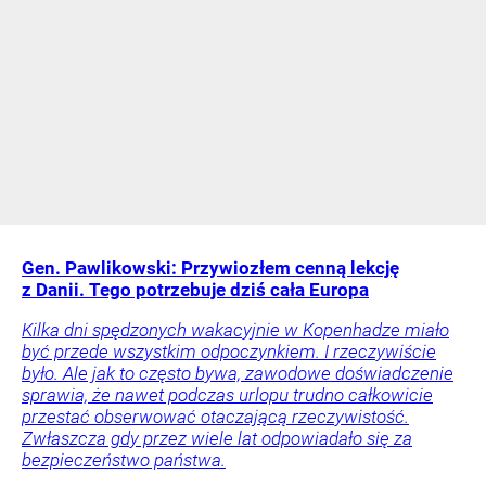
Gen. Pawlikowski: Przywiozłem cenną lekcję
z Danii. Tego potrzebuje dziś cała Europa
Kilka dni spędzonych wakacyjnie w Kopenhadze miało
być przede wszystkim odpoczynkiem. I rzeczywiście
było. Ale jak to często bywa, zawodowe doświadczenie
sprawia, że nawet podczas urlopu trudno całkowicie
przestać obserwować otaczającą rzeczywistość.
Zwłaszcza gdy przez wiele lat odpowiadało się za
bezpieczeństwo państwa.