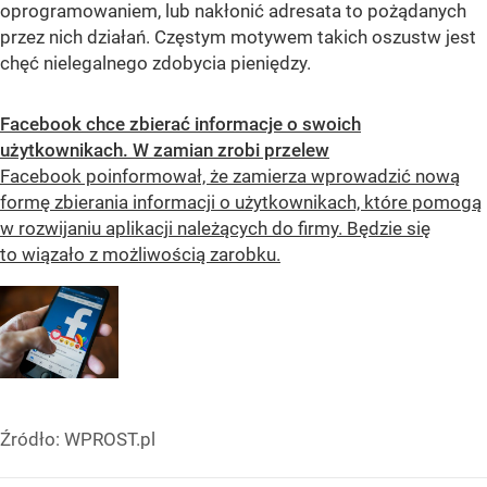
oprogramowaniem, lub nakłonić adresata to pożądanych
przez nich działań. Częstym motywem takich oszustw jest
chęć nielegalnego zdobycia pieniędzy.
Facebook chce zbierać informacje o swoich
użytkownikach. W zamian zrobi przelew
Facebook poinformował, że zamierza wprowadzić nową
formę zbierania informacji o użytkownikach, które pomogą
w rozwijaniu aplikacji należących do firmy. Będzie się
to wiązało z możliwością zarobku.
Źródło:
WPROST.pl