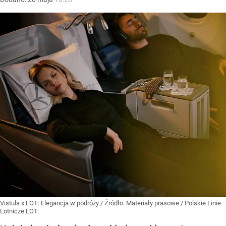
Vistula x LOT: Elegancja w podróży
/ Źródło:
Materiały prasowe
/
Polskie Linie
Lotnicze LOT