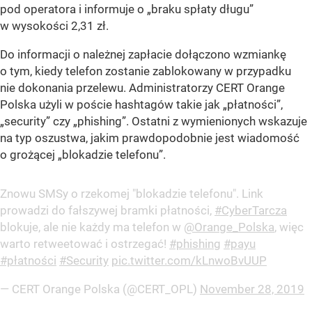
pod operatora i informuje o „braku spłaty długu”
w wysokości 2,31 zł.
Do informacji o należnej zapłacie dołączono wzmiankę
o tym, kiedy telefon zostanie zablokowany w przypadku
nie dokonania przelewu. Administratorzy CERT Orange
Polska użyli w poście hashtagów takie jak „płatności”,
„security” czy „phishing”. Ostatni z wymienionych wskazuje
na typ oszustwa, jakim prawdopodobnie jest wiadomość
o grożącej „blokadzie telefonu”.
Znowu SMSy o rzekomej "blokadzie telefonu". Link
prowadzi do fałszywej bramki płatności,
#CyberTarcza
blokuje, ale nie każdy ma telefon w
@Orange_Polska
, więc
warto retweetować i ostrzegać!
#phishing
#payu
#płatności
#Security
pic.twitter.com/kLnwoBvUUP
— CERT Orange Polska (@CERT_OPL)
November 28, 2019