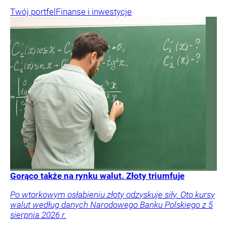
Twój portfel
Finanse i inwestycje
Gorąco także na rynku walut. Złoty triumfuje
Po wtorkowym osłabieniu złoty odzyskuje siły. Oto kursy
walut według danych Narodowego Banku Polskiego z 5
sierpnia 2026 r.