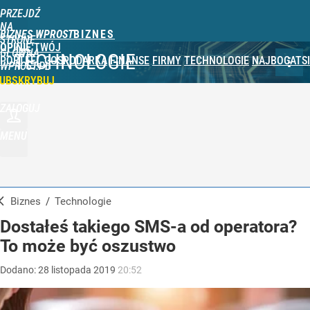
PRZEJDŹ
NA
BIZNES WPROST
STRONĘ
OPINIE
TWÓJ
GŁÓWNĄ
TECHNOLOGIE
PORTFEL
GOSPODARKA
FINANSE
FIRMY
TECHNOLOGIE
NAJBOGATSI
WPROST.PL
UBSKRYBUJ
ZALOGUJ
MENU
Biznes
/
Technologie
Dostałeś takiego SMS-a od operatora?
To może być oszustwo
Dodano:
28
listopada
2019
20:52