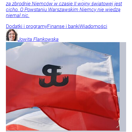
za zbrodnie Niemców w czasie II wojny światowej jest
cicho. O Powstaniu Warszawskim Niemcy nie wiedzą
niemal nic.
Dodatki i programy
Finanse i banki
Wiadomości
Jowita
Flankowska