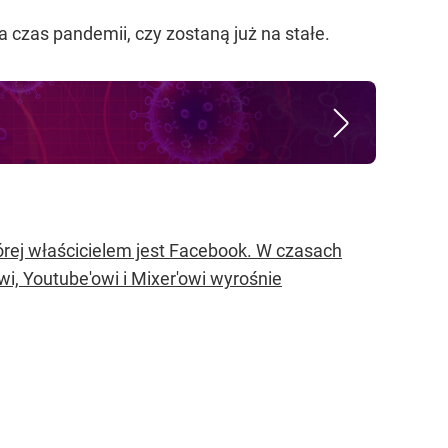
e to share their support with one another during
ID19
crisis.
pic.twitter.com/HunGyK8KQw
czas pandemii, czy zostaną już na stałe.