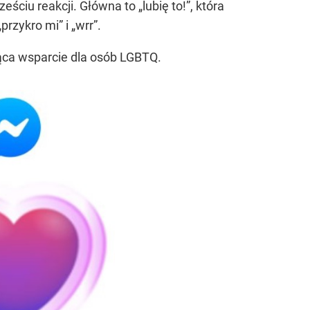
u reakcji. Główna to „lubię to!”, która
przykro mi” i „wrr”.
jąca wsparcie dla osób LGBTQ.