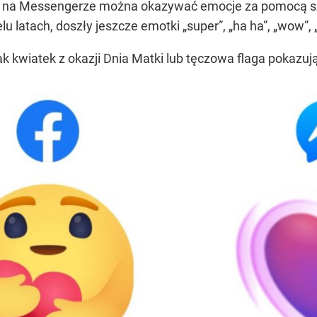
na Messengerze można okazywać emocje za pomocą sześci
u latach, doszły jeszcze emotki „super”, „ha ha”, „wow”, „
ak kwiatek z okazji Dnia Matki lub tęczowa flaga pokazu