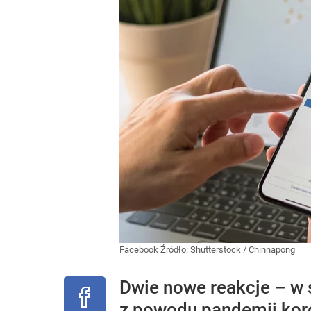
Facebook
Źródło:
Shutterstock
/
Chinnapong
Dwie nowe reakcje – w
z powodu pandemii kor