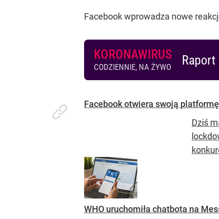
We’re launching new Care reactio
this unprecedented time.
We hope these reactions give peopl
— Alexandru Voica (@alexvoica)
Ap
Facebook wprowadza nowe reakcje s