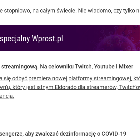
ns on
@facebookapp
and
@Messenger
as a way for peopl
e additional ways to show their support during the
#COV
ril 17, 2020
topniowo, na całym świecie. Nie wiadomo, czy tylko na 