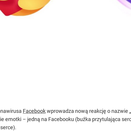
onawirusa
Facebook
wprowadza nową reakcję o nazwie „ca
ie emotki – jedną na Facebooku (buźka przytulająca serc
 serce).