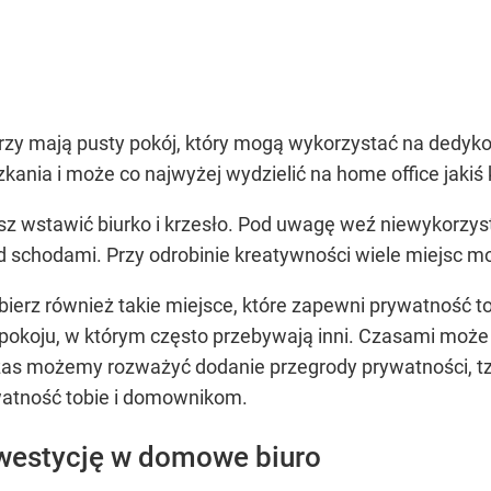
tórzy mają pusty pokój, który mogą wykorzystać na dedyk
nia i może co najwyżej wydzielić na home office jakiś k
sz wstawić biurko i krzesło. Pod uwagę weź niewykorzy
d schodami. Przy odrobinie kreatywności wiele miejsc m
Wybierz również takie miejsce, które zapewni prywatność
pokoju, w którym często przebywają inni. Czasami może
as możemy rozważyć dodanie przegrody prywatności, tzw.
ywatność tobie i domownikom.
nwestycję w domowe biuro