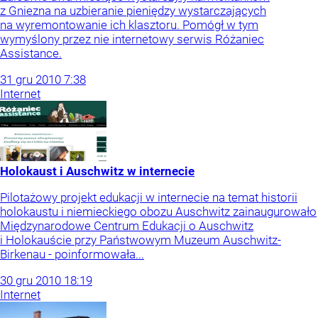
z Gniezna na uzbieranie pieniędzy wystarczających
na wyremontowanie ich klasztoru. Pomógł w tym
wymyślony przez nie internetowy serwis Różaniec
Assistance.
31
gru
2010
7:38
Internet
Holokaust i Auschwitz w internecie
Pilotażowy projekt edukacji w internecie na temat historii
holokaustu i niemieckiego obozu Auschwitz zainaugurowało
Międzynarodowe Centrum Edukacji o Auschwitz
i Holokauście przy Państwowym Muzeum Auschwitz-
Birkenau - poinformowała...
30
gru
2010
18:19
Internet