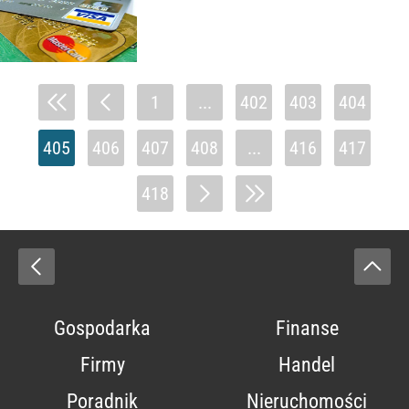
1
...
402
403
404
405
406
407
408
...
416
417
418
Gospodarka
Finanse
Firmy
Handel
Poradnik
Nieruchomości