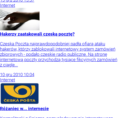
13
gru
2010
15:37
Internet
Hakerzy zaatakowali czeską pocztę?
Czeska Poczta najprawdopodobniej padła ofiarą ataku
hakerów, którzy zablokowali internetowy system zamówień
zbiorowych - podało czeskie radio publiczne. Na stronę
internetową poczty przychodzą tysiące fikcyjnych zamówień
z ciągle...
10
gru
2010
10:04
Internet
Różaniec w... internecie