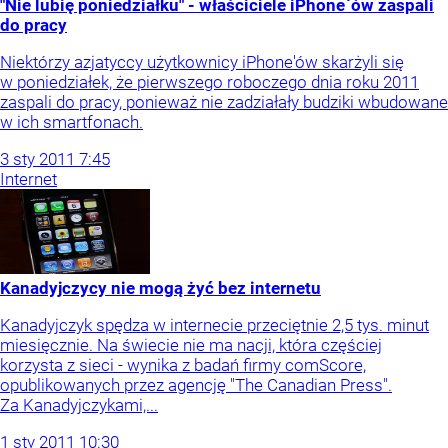
"Nie lubię poniedziałku" - właściciele iPhone`ów zaspali
do pracy
Niektórzy azjatyccy użytkownicy iPhone'ów skarżyli się
w poniedziałek, że pierwszego roboczego dnia roku 2011
zaspali do pracy, ponieważ nie zadziałały budziki wbudowane
w ich smartfonach.
3
sty
2011
7:45
Internet
Kanadyjczycy nie mogą żyć bez internetu
Kanadyjczyk spędza w internecie przeciętnie 2,5 tys. minut
miesięcznie. Na świecie nie ma nacji, która częściej
korzysta z sieci - wynika z badań firmy comScore,
opublikowanych przez agencję "The Canadian Press".
Za Kanadyjczykami,...
1
sty
2011
10:30