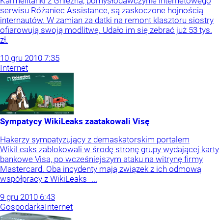
Karmelitanki z Gniezna, pomysłodawczynie internetowego
serwisu Różaniec Assistance, są zaskoczone hojnością
internautów. W zamian za datki na remont klasztoru siostry
ofiarowują swoją modlitwę. Udało im się zebrać już 53 tys.
zł.
10
gru
2010
7:35
Internet
Sympatycy WikiLeaks zaatakowali Visę
Hakerzy sympatyzujący z demaskatorskim portalem
WikiLeaks zablokowali w środę stronę grupy wydającej karty
bankowe Visa, po wcześniejszym ataku na witrynę firmy
Mastercard. Oba incydenty mają związek z ich odmową
współpracy z WikiLeaks -...
9
gru
2010
6:43
Gospodarka
Internet