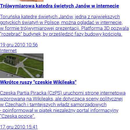
Trójwymiarowa katedra świętych Janów w internecie
Toruńską katedrę świętych Janów, jedną z największych
gotyckich świątyń w Polsce, można oglądać w internecie,
w formie trójwymiarowej prezentacji. Platforma 3D pozwala
"rozebrać" budynek, by prześledzić fazy budowy kościoła.
19
gru
2010
10:56
Internet
Wkrótce ruszy "czeskie Wikileaks"
Czeska Partia Piracka (CzPS) uruchomi stronę internetową
wzorowaną na Wikileaks, ale dotyczącą sceny politycznej
w Czechach i tamtejszych władz samorządowych
- poinformował w piątek niezależny portal informacyjny
"Czeska pozice".
17
gru
2010
15:41