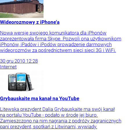
Wideorozmowy z iPhone'a
Nową wersję swojego komunikatora dla iPhonów
zaprezentowała firma Skype. Pozwoli ona użytkownikom
iPhonów, iPadów i iPodów prowadzenie darmowych
wideorozmów za pośrednictwem sieci sieci 3G i WiFi.
30
gru
2010
12:28
Internet
Grybauskaite ma kanał na YouTube
Litewska prezydent Dalia Grybauskaite ma swój kanał
na portalu YouTube - podało w środę jej biuro.
Zamieszczono na nim nagrania z podróży zagranicznych
pani prezydent, spotkań z Litwinami, wywiady.