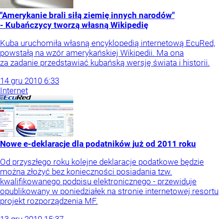
"Amerykanie brali siłą ziemię innych narodów"
- Kubańczycy tworzą własną Wikipedię
Kuba uruchomiła własną encyklopedią internetową EcuRed,
powstałą na wzór amerykańskiej Wikipedii. Ma ona
za zadanie przedstawiać kubańską wersję świata i historii.
14
gru
2010
6:33
Internet
Nowe e-deklaracje dla podatników już od 2011 roku
Od przyszłego roku kolejne deklaracje podatkowe będzie
można złożyć bez konieczności posiadania tzw.
kwalifikowanego podpisu elektronicznego - przewiduje
opublikowany w poniedziałek na stronie internetowej resortu
projekt rozporządzenia MF.