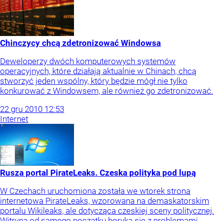
Chinczycy chcą zdetronizować Windowsa
Deweloperzy dwóch komputerowych systemów
operacyjnych, które działają aktualnie w Chinach, chcą
stworzyć jeden wspólny, który będzie mógł nie tylko
konkurować z Windowsem, ale również go zdetronizować.
22
gru
2010
12:53
Internet
Rusza portal PirateLeaks. Czeska polityka pod lupą
W Czechach uruchomiona została we wtorek strona
internetowa PirateLeaks, wzorowana na demaskatorskim
portalu Wikileaks, ale dotycząca czeskiej sceny politycznej.
Witryna od samego początku boryka się z problemami