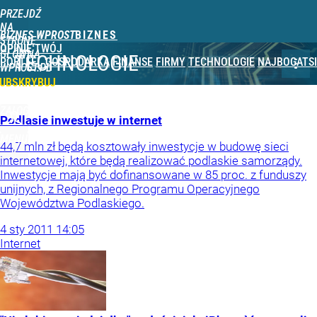
PRZEJDŹ
NA
BIZNES WPROST
STRONĘ
OPINIE
TWÓJ
GŁÓWNĄ
TECHNOLOGIE
PORTFEL
GOSPODARKA
FINANSE
FIRMY
TECHNOLOGIE
NAJBOGATSI
WPROST.PL
UBSKRYBUJ
ZALOGUJ
Podlasie inwestuje w internet
MENU
44,7 mln zł będą kosztowały inwestycje w budowę sieci
internetowej, które będą realizować podlaskie samorządy.
Inwestycje mają być dofinansowane w 85 proc. z funduszy
unijnych, z Regionalnego Programu Operacyjnego
Województwa Podlaskiego.
4
sty
2011
14:05
Internet