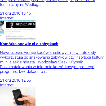
technicznymi. Według...
21
gru
2010
18:46
Internet
Komórka opowie ci o zabytkach
Nowoczesne wersje kodów kreskowych, tzw. fotokody,
wykorzystują do znakowania zabytków czy instytucji kultury
m.in. śląskie miasta - Wodzisław Śląski i Rybnik.
Po zainstalowaniu w telefonie komórkowym prostego
programu, tzw. dekodera i...
21
gru
2010
12:55
Internet