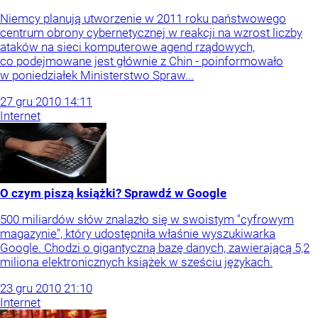
Niemcy planują utworzenie w 2011 roku państwowego
centrum obrony cybernetycznej w reakcji na wzrost liczby
ataków na sieci komputerowe agend rządowych,
co podejmowane jest głównie z Chin - poinformowało
w poniedziałek Ministerstwo Spraw...
27
gru
2010
14:11
Internet
O czym piszą książki? Sprawdź w Google
500 miliardów słów znalazło się w swoistym "cyfrowym
magazynie", który udostępniła właśnie wyszukiwarka
Google. Chodzi o gigantyczną bazę danych, zawierającą 5,2
miliona elektronicznych książek w sześciu językach.
23
gru
2010
21:10
Internet