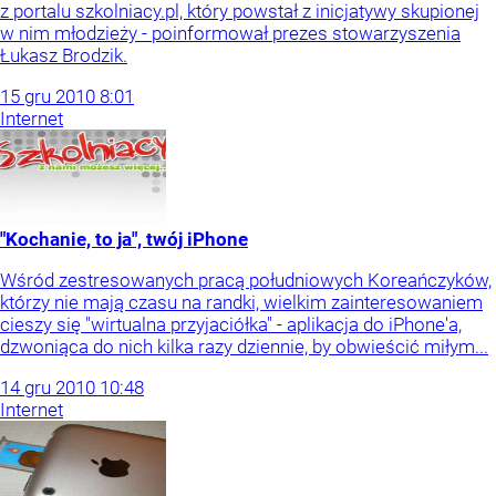
z portalu szkolniacy.pl, który powstał z inicjatywy skupionej
w nim młodzieży - poinformował prezes stowarzyszenia
Łukasz Brodzik.
15
gru
2010
8:01
Internet
"Kochanie, to ja", twój iPhone
Wśród zestresowanych pracą południowych Koreańczyków,
którzy nie mają czasu na randki, wielkim zainteresowaniem
cieszy się "wirtualna przyjaciółka" - aplikacja do iPhone'a,
dzwoniąca do nich kilka razy dziennie, by obwieścić miłym...
14
gru
2010
10:48
Internet