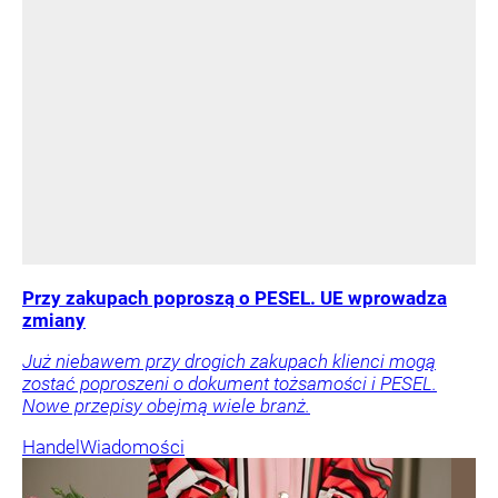
Przy zakupach poproszą o PESEL. UE wprowadza
zmiany
Już niebawem przy drogich zakupach klienci mogą
zostać poproszeni o dokument tożsamości i PESEL.
Nowe przepisy obejmą wiele branż.
Handel
Wiadomości