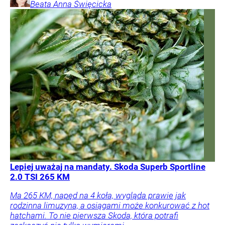
Beata Anna
Święcicka
Lepiej uważaj na mandaty. Skoda Superb Sportline
2.0 TSI 265 KM
Ma 265 KM, napęd na 4 koła, wygląda prawie jak
rodzinna limuzyna, a osiągami może konkurować z hot
hatchami. To nie pierwsza Skoda, która potrafi