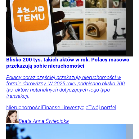
Blisko 200 tys. takich aktów w rok. Polacy masowo
przekazują sobie nieruchomości
Polacy coraz częściej przekazują nieruchomości w
formie darowizny. W 2025 roku podpisano blisko 200
tys. aktów notarialnych dotyczących tego typu
transakcji.
Nieruchomości
Finanse i inwestycje
Twój portfel
Beata Anna
Święcicka