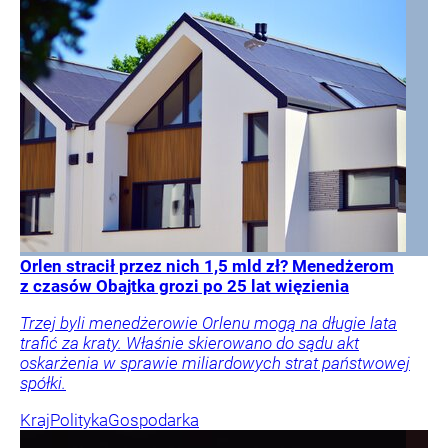
Orlen stracił przez nich 1,5 mld zł? Menedżerom
z czasów Obajtka grozi po 25 lat więzienia
Trzej byli menedżerowie Orlenu mogą na długie lata
trafić za kraty. Właśnie skierowano do sądu akt
oskarżenia w sprawie miliardowych strat państwowej
spółki.
Kraj
Polityka
Gospodarka