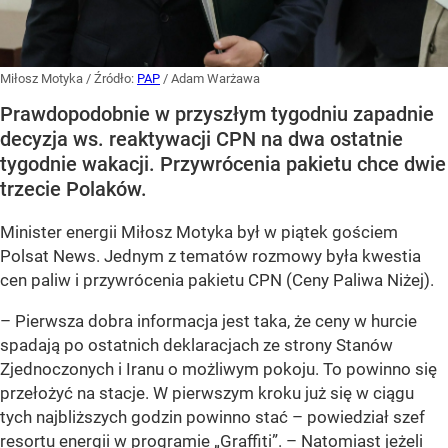
Miłosz Motyka
/ Źródło:
PAP
/
Adam Warżawa
Prawdopodobnie w przyszłym tygodniu zapadnie
decyzja ws. reaktywacji CPN na dwa ostatnie
tygodnie wakacji. Przywrócenia pakietu chce dwie
trzecie Polaków.
Minister energii Miłosz Motyka był w piątek gościem
Polsat News. Jednym z tematów rozmowy była kwestia
cen paliw i przywrócenia pakietu CPN (Ceny Paliwa Niżej).
–
Pierwsza dobra informacja jest taka, że ceny w hurcie
spadają po ostatnich deklaracjach ze strony Stanów
Zjednoczonych i Iranu o możliwym pokoju. To powinno się
przełożyć na stacje. W pierwszym kroku już się w ciągu
tych najbliższych godzin powinno stać –
powiedział szef
resortu energii w programie „Graffiti”. –
Natomiast jeżeli