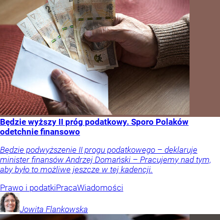
Będzie wyższy II próg podatkowy. Sporo Polaków
odetchnie finansowo
Będzie podwyższenie II progu podatkowego – deklaruje
minister finansów Andrzej Domański – Pracujemy nad tym,
aby było to możliwe jeszcze w tej kadencji.
Prawo i podatki
Praca
Wiadomości
Jowita
Flankowska