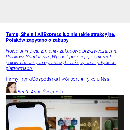
Temu, Shein i AliExpress już nie takie atrakcyjne.
Polaków zapytano o zakupy
Nowe unijne cła zmieniły zakupowe przyzwyczajenia
Polaków. Sondaż dla „Wprost” pokazuje, że niemal
połowa badanych ograniczyła zakupy na azjatyckich
platformach.
Firmy i rynki
Gospodarka
Twój portfel
Tylko u Nas
Beata Anna
Święcicka