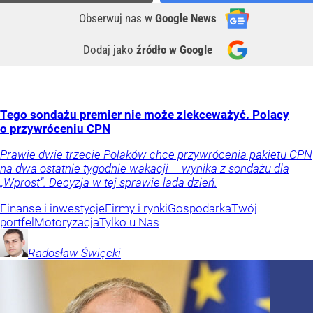
Obserwuj nas
w
Google News
Dodaj jako
źródło w Google
Tego sondażu premier nie może zlekceważyć. Polacy
o przywróceniu CPN
Prawie dwie trzecie Polaków chce przywrócenia pakietu CPN
na dwa ostatnie tygodnie wakacji – wynika z sondażu dla
„Wprost”. Decyzja w tej sprawie lada dzień.
Finanse i inwestycje
Firmy i rynki
Gospodarka
Twój
portfel
Motoryzacja
Tylko u Nas
Radosław
Święcki