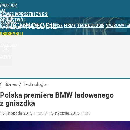
PRZEJDŹ
NA
BIZNES WPROST
STRONĘ
OPINIE
TWÓJ
GŁÓWNĄ
TECHNOLOGIE
PORTFEL
GOSPODARKA
FINANSE
FIRMY
TECHNOLOGIE
NAJBOGATSI
WPROST.PL
UBSKRYBUJ
ZALOGUJ
MENU
Biznes
/
Technologie
Polska premiera BMW ładowanego
z gniazdka
15
listopada
2013
11:03
/
13
stycznia
2015
11:30