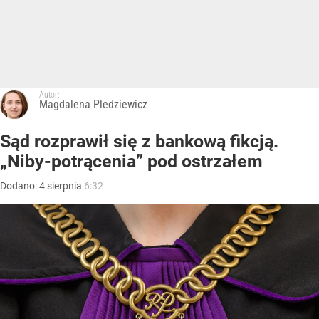
Autor:
Magdalena Pledziewicz
Sąd rozprawił się z bankową fikcją.
„Niby-potrącenia” pod ostrzałem
Dodano:
4
sierpnia
6:32