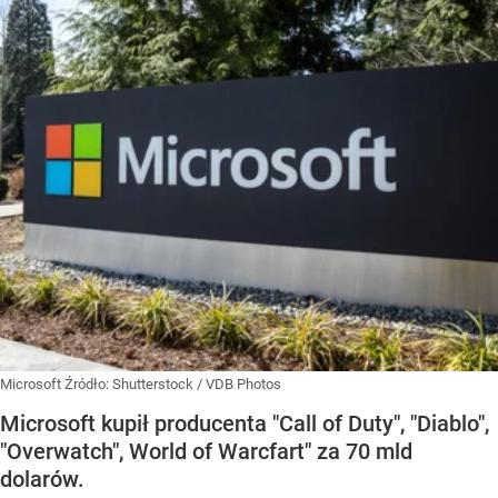
Microsoft
Źródło:
Shutterstock
/
VDB Photos
Microsoft kupił producenta "Call of Duty", "Diablo",
"Overwatch", World of Warcfart" za 70 mld
dolarów.