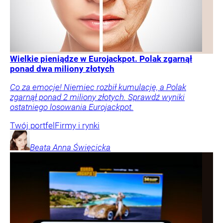
Wielkie pieniądze w Eurojackpot. Polak zgarnął
ponad dwa miliony złotych
Co za emocje! Niemiec rozbił kumulację, a Polak
zgarnął ponad 2 miliony złotych. Sprawdź wyniki
ostatniego losowania Eurojackpot.
Twój portfel
Firmy i rynki
Beata Anna
Święcicka