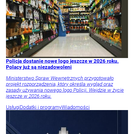
Policja dostanie nowe logo jeszcze w 2026 roku.
Polacy już są niezadowoleni
Ministerstwo Spraw Wewnętrznych przygotowało
projekt rozporządzenia, który określa wygląd oraz
zasady używania nowego logo Policji. Wejdzie w życie
jeszcze w 2026 roku.
Usługi
Dodatki i programy
Wiadomości