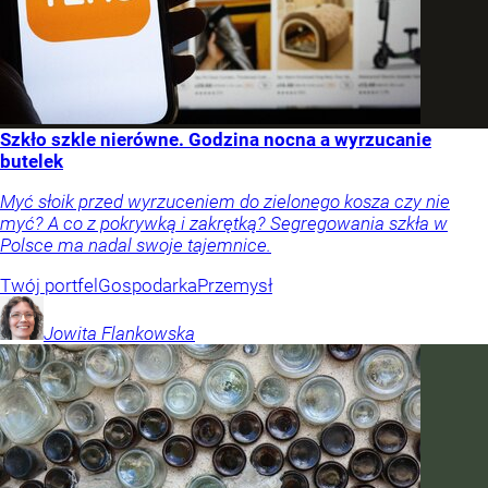
Szkło szkle nierówne. Godzina nocna a wyrzucanie
butelek
Myć słoik przed wyrzuceniem do zielonego kosza czy nie
myć? A co z pokrywką i zakrętką? Segregowania szkła w
Polsce ma nadal swoje tajemnice.
Twój portfel
Gospodarka
Przemysł
Jowita
Flankowska