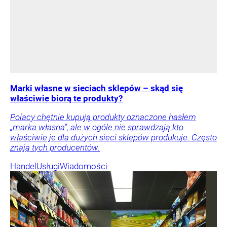
Marki własne w sieciach sklepów – skąd się
właściwie biorą te produkty?
Polacy chętnie kupują produkty oznaczone hasłem
„marka własna”, ale w ogóle nie sprawdzają kto
właściwie je dla dużych sieci sklepów produkuje. Często
znają tych producentów.
Handel
Usługi
Wiadomości