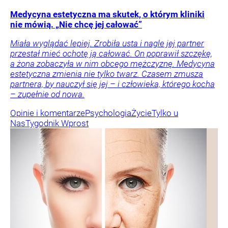
Medycyna estetyczna ma skutek, o którym kliniki
nie mówią. „Nie chcę jej całować”
Miała wyglądać lepiej. Zrobiła usta i nagle jej partner
przestał mieć ochotę ją całować. On poprawił szczękę,
a żona zobaczyła w nim obcego mężczyznę. Medycyna
estetyczna zmienia nie tylko twarz. Czasem zmusza
partnera, by nauczył się jej – i człowieka, którego kocha
– zupełnie od nowa.
Opinie i komentarze
Psychologia
Życie
Tylko u
Nas
Tygodnik Wprost