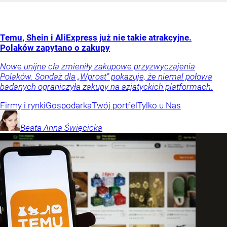
Temu, Shein i AliExpress już nie takie atrakcyjne.
Polaków zapytano o zakupy
Nowe unijne cła zmieniły zakupowe przyzwyczajenia
Polaków. Sondaż dla „Wprost” pokazuje, że niemal połowa
badanych ograniczyła zakupy na azjatyckich platformach.
Firmy i rynki
Gospodarka
Twój portfel
Tylko u Nas
Beata Anna
Święcicka