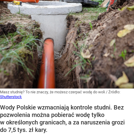
Masz studnię? To nie znaczy, że możesz czerpać wodę do woli
/ Źródło:
Shutterstock
Wody Polskie wzmacniają kontrole studni. Bez
pozwolenia można pobierać wodę tylko
w określonych granicach, a za naruszenia grozi
do 7,5 tys. zł kary.