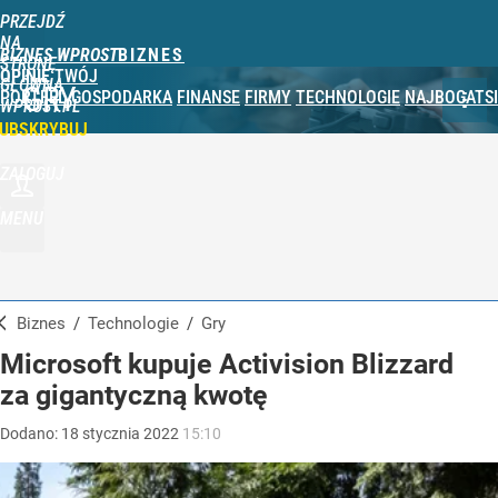
PRZEJDŹ
NA
BIZNES WPROST
STRONĘ
OPINIE
TWÓJ
GŁÓWNĄ
GRY
PORTFEL
GOSPODARKA
FINANSE
FIRMY
TECHNOLOGIE
NAJBOGATSI
WPROST.PL
UBSKRYBUJ
ZALOGUJ
MENU
Biznes
/
Technologie
/
Gry
Microsoft kupuje Activision Blizzard
za gigantyczną kwotę
Dodano:
18
stycznia
2022
15:10