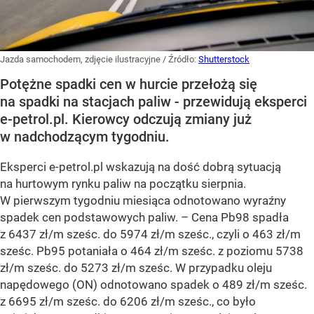
Jazda samochodem, zdjęcie ilustracyjne
/ Źródło:
Shutterstock
Potężne spadki cen w hurcie przełożą się
na spadki na stacjach paliw - przewidują eksperci
e-petrol.pl. Kierowcy odczują zmiany już
w nadchodzącym tygodniu.
Eksperci e-petrol.pl wskazują na dość dobrą sytuacją
na hurtowym rynku paliw na początku sierpnia.
W pierwszym tygodniu miesiąca odnotowano wyraźny
spadek cen podstawowych paliw. –
Cena Pb98 spadła
z 6437 zł/m sześc. do 5974 zł/m sześc., czyli o 463 zł/m
sześc. Pb95 potaniała o 464 zł/m sześc. z poziomu 5738
zł/m sześc. do 5273 zł/m sześc. W przypadku oleju
napędowego (ON) odnotowano spadek o 489 zł/m sześc.
z 6695 zł/m sześc. do 6206 zł/m sześc., co było