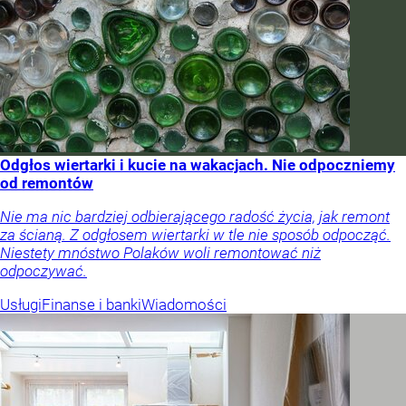
Odgłos wiertarki i kucie na wakacjach. Nie odpoczniemy
od remontów
Nie ma nic bardziej odbierającego radość życia, jak remont
za ścianą. Z odgłosem wiertarki w tle nie sposób odpocząć.
Niestety mnóstwo Polaków woli remontować niż
odpoczywać.
Usługi
Finanse i banki
Wiadomości