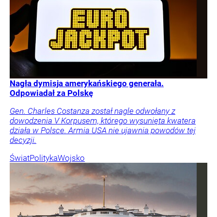
Nagła dymisja amerykańskiego generała.
Odpowiadał za Polskę
Gen. Charles Costanza został nagle odwołany z
dowodzenia V Korpusem, którego wysunięta kwatera
działa w Polsce. Armia USA nie ujawnia powodów tej
decyzji.
Świat
Polityka
Wojsko