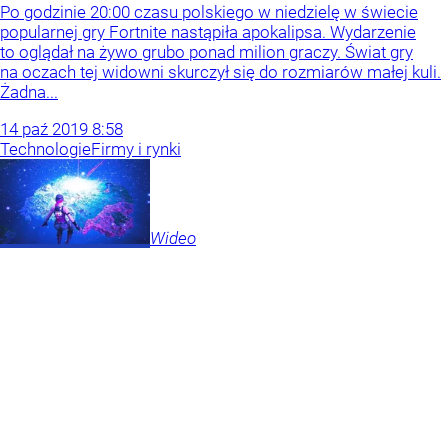
Po godzinie 20:00 czasu polskiego w niedzielę w świecie
popularnej gry Fortnite nastąpiła apokalipsa. Wydarzenie
to oglądał na żywo grubo ponad milion graczy. Świat gry
na oczach tej widowni skurczył się do rozmiarów małej kuli.
Żadna...
14
paź
2019
8:58
Technologie
Firmy i rynki
Wideo