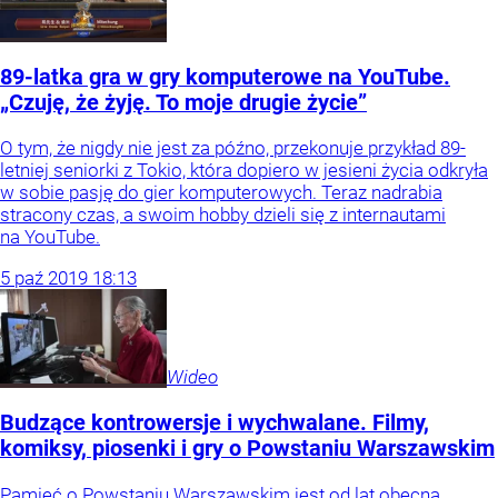
89-latka gra w gry komputerowe na YouTube.
„Czuję, że żyję. To moje drugie życie”
O tym, że nigdy nie jest za późno, przekonuje przykład 89-
letniej seniorki z Tokio, która dopiero w jesieni życia odkryła
w sobie pasję do gier komputerowych. Teraz nadrabia
stracony czas, a swoim hobby dzieli się z internautami
na YouTube.
5
paź
2019
18:13
Wideo
Budzące kontrowersje i wychwalane. Filmy,
komiksy, piosenki i gry o Powstaniu Warszawskim
Pamieć o Powstaniu Warszawskim jest od lat obecna