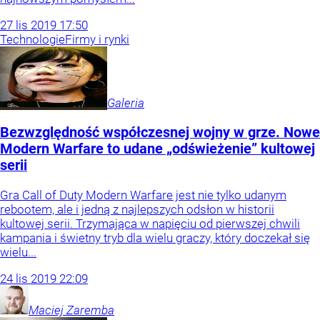
27
lis
2019
17:50
Technologie
Firmy i rynki
Galeria
Bezwzględność współczesnej wojny w grze. Nowe
Modern Warfare to udane „odświeżenie” kultowej
serii
Gra Call of Duty Modern Warfare jest nie tylko udanym
rebootem, ale i jedną z najlepszych odsłon w historii
kultowej serii. Trzymająca w napięciu od pierwszej chwili
kampania i świetny tryb dla wielu graczy, który doczekał się
wielu...
24
lis
2019
22:09
Maciej
Zaremba