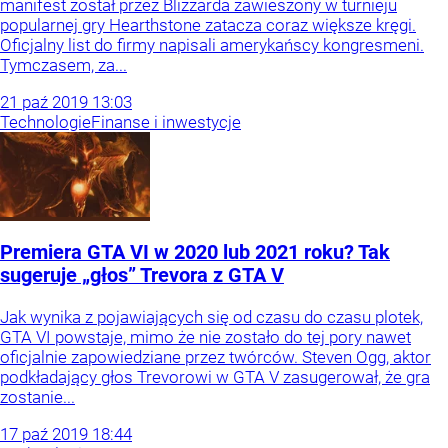
manifest został przez Blizzarda zawieszony w turnieju
popularnej gry Hearthstone zatacza coraz większe kręgi.
Oficjalny list do firmy napisali amerykańscy kongresmeni.
Tymczasem, za...
21
paź
2019
13:03
Technologie
Finanse i inwestycje
Premiera GTA VI w 2020 lub 2021 roku? Tak
sugeruje „głos” Trevora z GTA V
Jak wynika z pojawiających się od czasu do czasu plotek,
GTA VI powstaje, mimo że nie zostało do tej pory nawet
oficjalnie zapowiedziane przez twórców. Steven Ogg, aktor
podkładający głos Trevorowi w GTA V zasugerował, że gra
zostanie...
17
paź
2019
18:44