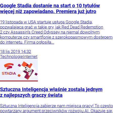
Google Stadia dostanie na start o 10 tytułów
więcej niż zapowiadano. Premiera już jutro
19 listopada w USA startuje usługa Google Stadia,
pozwalająca grać w takie gry, jak Red Dead Redemption
2 czy Assassin's Creed Odyssey na niemal dowolnym
komputerze czy smartfonie z szerokopasmowym dostępem
do internetu. Firma ogłosiła...
18
lis
2019
14:32
Technologie
Internet
Sztuczna Inteligencja właśnie została jednym
z najlepszych graczy świata
Sztuczna Inteligencja zabierze nam miejsca pracy! To często
powtarzany argument przeciwników rozwoju AI. Okazuje się,