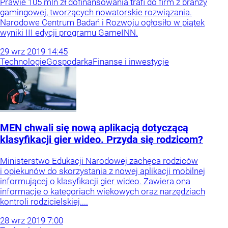
Prawie 105 mln zł dofinansowania trafi do firm z branży
gamingowej, tworzących nowatorskie rozwiązania.
Narodowe Centrum Badań i Rozwoju ogłosiło w piątek
wyniki III edycji programu GameINN.
29
wrz
2019
14:45
Technologie
Gospodarka
Finanse i inwestycje
MEN chwali się nową aplikacją dotyczącą
klasyfikacji gier wideo. Przyda się rodzicom?
Ministerstwo Edukacji Narodowej zachęca rodziców
i opiekunów do skorzystania z nowej aplikacji mobilnej
informującej o klasyfikacji gier wideo. Zawiera ona
informacje o kategoriach wiekowych oraz narzędziach
kontroli rodzicielskiej....
28
wrz
2019
7:00