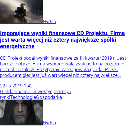
Wideo
Imponujące wyniki finansowe CD Projektu. Firma
jest warta więcej niż cztery największe spółki
energetyczne
CD Projekt podał wyniki finansowe za III kwartał 2019 r. Jest
bardzo dobrze. Firma wypracowała zysk netto na poziomie
niemal 15 mln zł. Pozytywnie zareagowała giełda. Polski
producent gier jest już wart więcej niż cztery największe...
22
lis
2019
9:42
Giełda
Finanse i inwestycje
Firmy i
rynki
Technologie
Gospodarka
Wideo