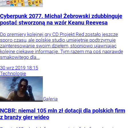
Cyberpunk 2077. Michał Żebrowski zdubbinguje
postać stworzoną na wzór Keanu Reevesa
Do premiery kolejnej gry CD Projekt Red zostało jeszcze
sporo czasu, ale polskie studio umiejętnie podtrzymuje
zainteresowanie swoim dziełem, stopniowo ujawniając
kolejne ciekawe informacje. Tym razem ma coś naprawdę
smakowitego dla...
30
wrz
2019
18:15
Technologie
Galeria
NCBR: niemal 105 mln zł dotacji dla polskich firm
z branży gier wideo