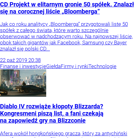
CD Projekt w elitarnym gronie 50 spółek. Znalazł
się na corocznej liście „Bloomberga”
Jak co roku analitycy „Bloomberga” przygotowali listę 50
spółek z całego świata, które warto szczególnie
obserwować w nadchodzącym roku. Na najnowszej liście,
obok takich gigantów jak Facebook, Samsung czy Bayer
znalazł się polski CD...
22
paź
2019
20:38
Finanse i inwestycje
Giełda
Firmy i rynki
Technologie
Diablo IV rozwiąże kłopoty Blizzarda?
Kongresmeni piszą list, a fani czekają
na zapowiedź gry na Blizzconie
Afera wokół hongkońskiego gracza, który za antychiński