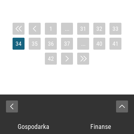
1
...
31
32
33
34
35
36
37
...
40
41
42
Gospodarka
Finanse