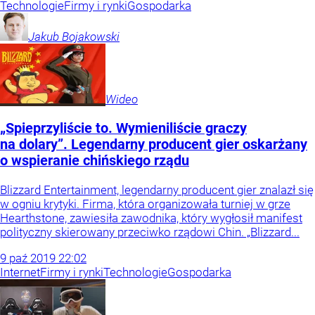
Technologie
Firmy i rynki
Gospodarka
Jakub
Bojakowski
Wideo
„Spieprzyliście to. Wymieniliście graczy
na dolary”. Legendarny producent gier oskarżany
o wspieranie chińskiego rządu
Blizzard Entertainment, legendarny producent gier znalazł się
w ogniu krytyki. Firma, która organizowała turniej w grze
Hearthstone, zawiesiła zawodnika, który wygłosił manifest
polityczny skierowany przeciwko rządowi Chin. „Blizzard...
9
paź
2019
22:02
Internet
Firmy i rynki
Technologie
Gospodarka