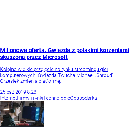
Milionowa oferta. Gwiazda z polskimi korzeniami
skuszona przez Microsoft
Kolejne wielkie przejęcie na rynku streamingu gier
komputerowych. Gwiazda Twitcha Michael „Shroud”
Grzesiek zmienia platformę.
25
paź
2019
8:28
Internet
Firmy i rynki
Technologie
Gospodarka