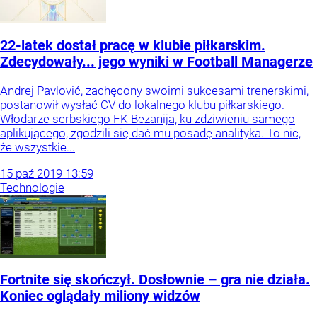
22-latek dostał pracę w klubie piłkarskim.
Zdecydowały... jego wyniki w Football Managerze
Andrej Pavlović, zachęcony swoimi sukcesami trenerskimi,
postanowił wysłać CV do lokalnego klubu piłkarskiego.
Włodarze serbskiego FK Bezanija, ku zdziwieniu samego
aplikującego, zgodzili się dać mu posadę analityka. To nic,
że wszystkie...
15
paź
2019
13:59
Technologie
Fortnite się skończył. Dosłownie – gra nie działa.
Koniec oglądały miliony widzów