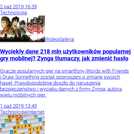
2
paź
2019
16:39
Technologie
Wideo
Galeria
Wyciekły dane 218 mln użytkowników popularnej
gry mobilnej? Zynga tłumaczy, jak zmienić hasło
Gracze popularnych gier na smartfony Words with Friends
i Draw Something zostali poproszeni o zmianę swoich
haseł. Prawdopodobnie doszło do naruszenia
bezpieczeństwo i wycieku danych z firmy Zynga, autora
wielu mobilnych gier.
1
paź
2019
13:49
Technologie
Internet