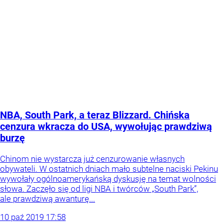
NBA, South Park, a teraz Blizzard. Chińska
cenzura wkracza do USA, wywołując prawdziwą
burzę
Chinom nie wystarcza już cenzurowanie własnych
obywateli. W ostatnich dniach mało subtelne naciski Pekinu
wywołały ogólnoamerykańską dyskusję na temat wolności
słowa. Zaczęło się od ligi NBA i twórców „South Park”,
ale prawdziwą awanturę...
10
paź
2019
17:58