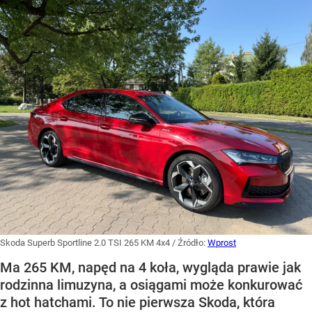
Skoda Superb Sportline 2.0 TSI 265 KM 4x4
/ Źródło:
Wprost
Ma 265 KM, napęd na 4 koła, wygląda prawie jak
rodzinna limuzyna, a osiągami może konkurować
z hot hatchami. To nie pierwsza Skoda, która