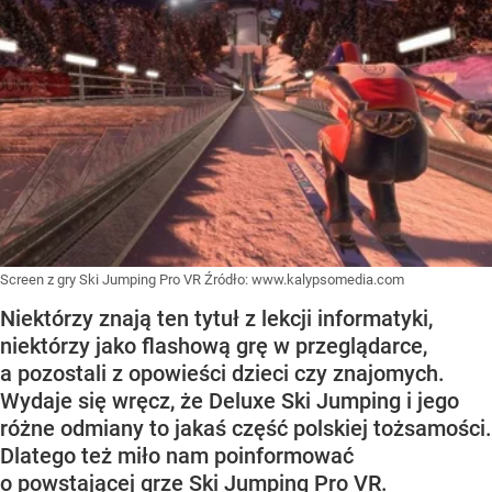
Screen z gry Ski Jumping Pro VR
Źródło:
www.kalypsomedia.com
Niektórzy znają ten tytuł z lekcji informatyki,
niektórzy jako flashową grę w przeglądarce,
a pozostali z opowieści dzieci czy znajomych.
Wydaje się wręcz, że Deluxe Ski Jumping i jego
różne odmiany to jakaś część polskiej tożsamości.
Dlatego też miło nam poinformować
o powstającej grze Ski Jumping Pro VR.