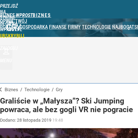
PRZEJDŹ
NA
BIZNES WPROST
STRONĘ
OPINIE
TWÓJ
GŁÓWNĄ
GRY
PORTFEL
GOSPODARKA
FINANSE
FIRMY
TECHNOLOGIE
NAJBOGATSI
WPROST.PL
UBSKRYBUJ
ZALOGUJ
MENU
Biznes
/
Technologie
/
Gry
Graliście w „Małysza”? Ski Jumping
powraca, ale bez gogli VR nie pogracie
Dodano:
28
listopada
2019
19:48