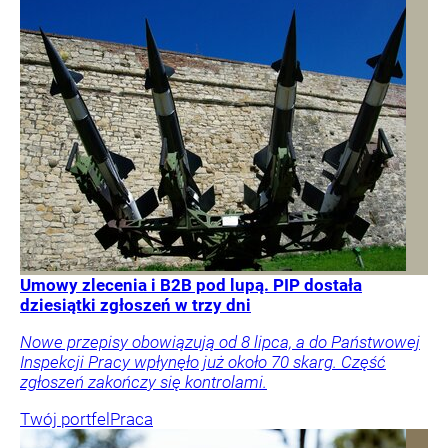
Umowy zlecenia i B2B pod lupą. PIP dostała
dziesiątki zgłoszeń w trzy dni
Nowe przepisy obowiązują od 8 lipca, a do Państwowej
Inspekcji Pracy wpłynęło już około 70 skarg. Część
zgłoszeń zakończy się kontrolami.
Twój portfel
Praca