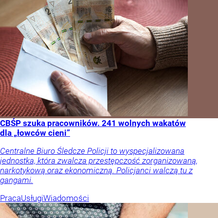
CBŚP szuka pracowników. 241 wolnych wakatów
dla „łowców cieni”
Centralne Biuro Śledcze Policji to wyspecjalizowana
jednostka, która zwalcza przestępczość zorganizowaną,
narkotykową oraz ekonomiczną. Policjanci walczą tu z
gangami.
Praca
Usługi
Wiadomości