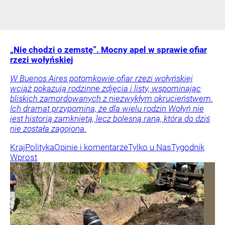
„Nie chodzi o zemstę”. Mocny apel w sprawie ofiar
rzezi wołyńskiej
W Buenos Aires potomkowie ofiar rzezi wołyńskiej
wciąż pokazują rodzinne zdjęcia i listy, wspominając
bliskich zamordowanych z niezwykłym okrucieństwem.
Ich dramat przypomina, że dla wielu rodzin Wołyń nie
jest historią zamkniętą, lecz bolesną raną, która do dziś
nie została zagojona.
Kraj
Polityka
Opinie i komentarze
Tylko u Nas
Tygodnik
Wprost