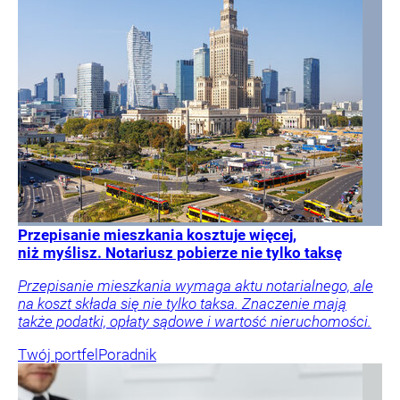
Przepisanie mieszkania kosztuje więcej,
niż myślisz. Notariusz pobierze nie tylko taksę
Przepisanie mieszkania wymaga aktu notarialnego, ale
na koszt składa się nie tylko taksa. Znaczenie mają
także podatki, opłaty sądowe i wartość nieruchomości.
Twój portfel
Poradnik