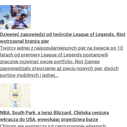
Dziewięć zapowiedzi od twórców League of Legends. Riot
wstrząsnął branżą gier
Twórcy jednej z najpopularniejszych gier na świecie po 10
latach od premiery League of Legends postanowili
znacznie rozwinąć swoje portfolio. Riot Games
zapowiedziało stworzenie aż pięciu nowych gier, dwóch
portów mobilnych i jednej...
NBA, South Park, a teraz Blizzard. Chińska cenzura
wkracza do USA, wywołując prawdziwą burzę
Chinom nie wystarcza już cenzurowanie własnych