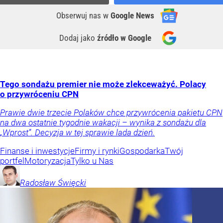
Obserwuj nas
w
Google News
Dodaj jako
źródło w Google
Tego sondażu premier nie może zlekceważyć. Polacy
o przywróceniu CPN
Prawie dwie trzecie Polaków chce przywrócenia pakietu CPN
na dwa ostatnie tygodnie wakacji – wynika z sondażu dla
„Wprost”. Decyzja w tej sprawie lada dzień.
Finanse i inwestycje
Firmy i rynki
Gospodarka
Twój
portfel
Motoryzacja
Tylko u Nas
Radosław
Święcki