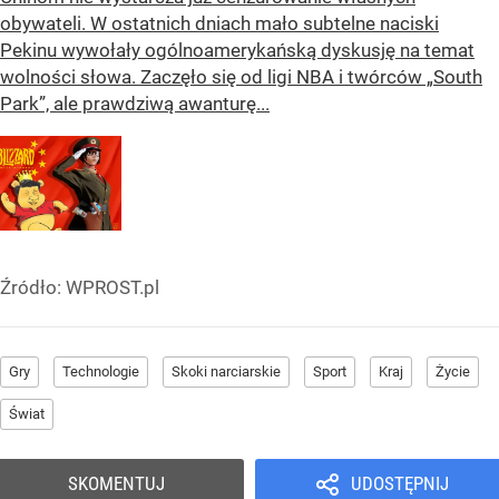
obywateli. W ostatnich dniach mało subtelne naciski
Pekinu wywołały ogólnoamerykańską dyskusję na temat
wolności słowa. Zaczęło się od ligi NBA i twórców „South
Park”, ale prawdziwą awanturę...
Źródło:
WPROST.pl
Gry
Technologie
Skoki narciarskie
Sport
Kraj
Życie
Świat
SKOMENTUJ
UDOSTĘPNIJ