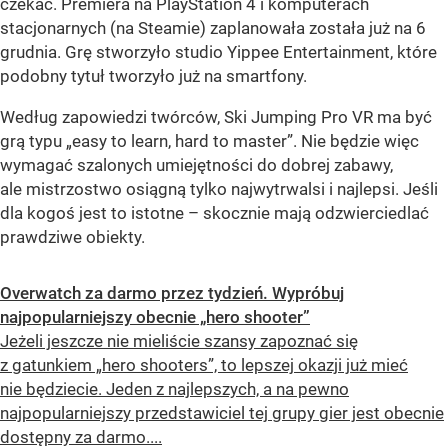
czekać. Premiera na PlayStation 4 i komputerach
stacjonarnych (na Steamie) zaplanowała została już na 6
grudnia. Grę stworzyło studio Yippee Entertainment, które
podobny tytuł tworzyło już na smartfony.
Według zapowiedzi twórców, Ski Jumping Pro VR ma być
grą typu „easy to learn, hard to master”. Nie będzie więc
wymagać szalonych umiejętności do dobrej zabawy,
ale mistrzostwo osiągną tylko najwytrwalsi i najlepsi. Jeśli
dla kogoś jest to istotne – skocznie mają odzwierciedlać
prawdziwe obiekty.
Overwatch za darmo przez tydzień. Wypróbuj
najpopularniejszy obecnie „hero shooter”
Jeżeli jeszcze nie mieliście szansy zapoznać się
z gatunkiem „hero shooters”, to lepszej okazji już mieć
nie będziecie. Jeden z najlepszych, a na pewno
najpopularniejszy przedstawiciel tej grupy gier jest obecnie
dostępny za darmo....