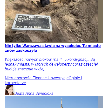
Nie tylko Warszawa stawia na wysokość. To miasto
znów zaskoczyło
Większość nowych bloków ma 4–5 kondygnacji. Są
jednak miasta, w których deweloperzy coraz częściej
budują znacznie wyżej.
Nieruchomości
Finanse i inwestycje
Opinie i
komentarze
Beata Anna
Święcicka