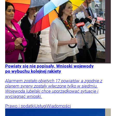
Powiaty się nie popisały. Wnioski wojewody
po wybuchu kolejnej rakiety
Alarmem zostało objętych 17 powiatów, a zgodnie z
planem syreny zostały włączone tylko w siedmiu.
Wojewoda lubelski chce uporządkować sytuację i
wyciągnąć wnioski.
Prawo i podatki
Usługi
Wiadomości