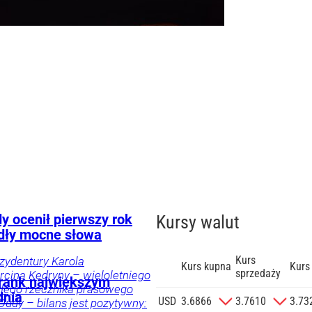
nna
spodarka
Twój
ka
ylko u
y ocenił pierwszy rok
Kursy walut
dły mocne słowa
Kurs
ezydentury Karola
Kurs kupna
Kurs
sprzedaży
cina Kędryny – wieloletniego
 Frank największym
yłego rzecznika prasowego
dnia
zgodę na
USD
3.6866
3.7610
3.73
Dudy – bilans jest pozytywny:
 na podany