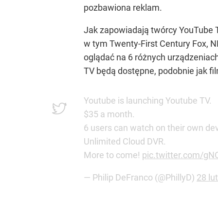
pozbawiona reklam.
Jak zapowiadają twórcy YouTube T
w tym Twenty-First Century Fox, N
oglądać na 6 różnych urządzeniac
TV będą dostępne, podobnie jak fi
Youtube is launching Youtube TV.
$35 a month.
6 users can watch on their own de
Unlimited Cloud DVR.
More to come!
pic.twitter.com/g
— Philip DeFranco (@PhillyD)
28 lu