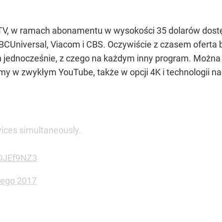
V, w ramach abonamentu w wysokości 35 dolarów dostęp
BCUniversal, Viacom i CBS. Oczywiście z czasem oferta 
h jednocześnie, z czego na każdym inny program. Można 
lmy w zwykłym YouTube, także w opcji 4K i technologii n
vices simultaneously.
NOJEf9NZ3
tego 2017