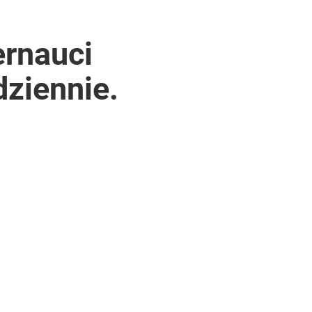
ernauci
dziennie.