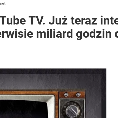
tymistyczne wieści”
rnet
ube TV. Już teraz int
rwisie miliard godzin 
ą nawet o 552 zł