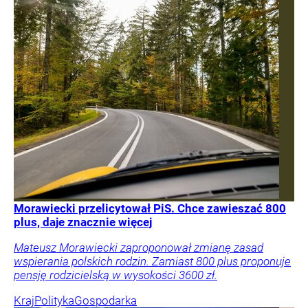
Morawiecki przelicytował PiS. Chce zawieszać 800
plus, daje znacznie więcej
Mateusz Morawiecki zaproponował zmianę zasad
wspierania polskich rodzin. Zamiast 800 plus proponuje
pensję rodzicielską w wysokości 3600 zł.
Kraj
Polityka
Gospodarka