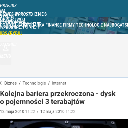
PRZEJDŹ
NA
BIZNES WPROST
STRONĘ
OPINIE
TWÓJ
GŁÓWNĄ
INTERNET
PORTFEL
GOSPODARKA
FINANSE
FIRMY
TECHNOLOGIE
NAJBOGATSI
WPROST.PL
UBSKRYBUJ
ZALOGUJ
MENU
Biznes
/
Technologie
/
Internet
Kolejna bariera przekroczona - dysk
o pojemności 3 terabajtów
12
maja
2010
11:22
/
12
maja
2010
11:22