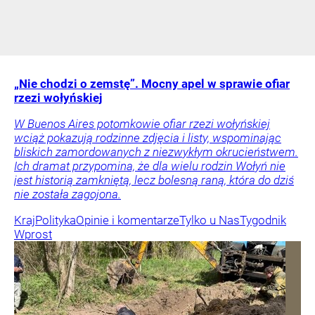
„Nie chodzi o zemstę”. Mocny apel w sprawie ofiar
rzezi wołyńskiej
W Buenos Aires potomkowie ofiar rzezi wołyńskiej
wciąż pokazują rodzinne zdjęcia i listy, wspominając
bliskich zamordowanych z niezwykłym okrucieństwem.
Ich dramat przypomina, że dla wielu rodzin Wołyń nie
jest historią zamkniętą, lecz bolesną raną, która do dziś
nie została zagojona.
Kraj
Polityka
Opinie i komentarze
Tylko u Nas
Tygodnik
Wprost