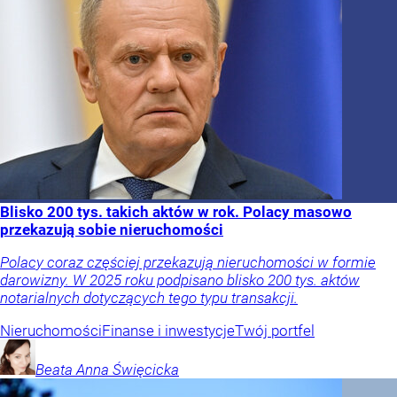
Blisko 200 tys. takich aktów w rok. Polacy masowo
przekazują sobie nieruchomości
Polacy coraz częściej przekazują nieruchomości w formie
darowizny. W 2025 roku podpisano blisko 200 tys. aktów
notarialnych dotyczących tego typu transakcji.
Nieruchomości
Finanse i inwestycje
Twój portfel
Beata Anna
Święcicka