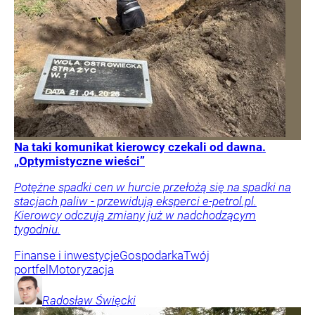
Na taki komunikat kierowcy czekali od dawna.
„Optymistyczne wieści”
Potężne spadki cen w hurcie przełożą się na spadki na
stacjach paliw - przewidują eksperci e-petrol.pl.
Kierowcy odczują zmiany już w nadchodzącym
tygodniu.
Finanse i inwestycje
Gospodarka
Twój
portfel
Motoryzacja
Radosław
Święcki