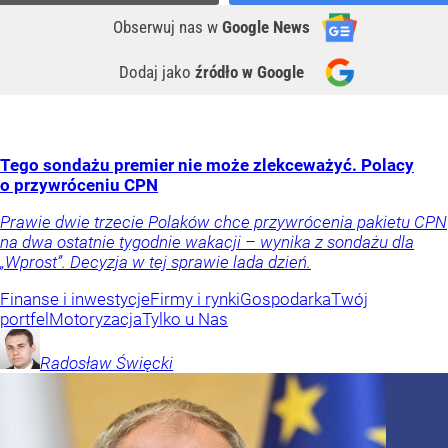
Obserwuj nas
w
Google News
Dodaj jako
źródło w Google
Tego sondażu premier nie może zlekceważyć. Polacy
o przywróceniu CPN
Prawie dwie trzecie Polaków chce przywrócenia pakietu CPN
na dwa ostatnie tygodnie wakacji – wynika z sondażu dla
„Wprost”. Decyzja w tej sprawie lada dzień.
Finanse i inwestycje
Firmy i rynki
Gospodarka
Twój
portfel
Motoryzacja
Tylko u Nas
Radosław
Święcki