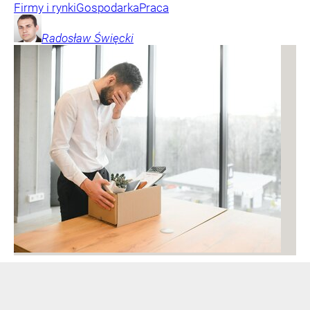
Firmy i rynki
Gospodarka
Praca
Radosław
Święcki