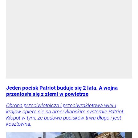
Jeden pocisk Patriot buduje się 2 lata. A wojna
przeniosła się z ziemi w powietrze
Obrona przeciwlotnicza i przeciwrakietowa wielu
krajów opiera się na amerykańskim systemie Patriot.
Kłopot w tym, że budowa pocisków trwa długo i jest
kosztowna.