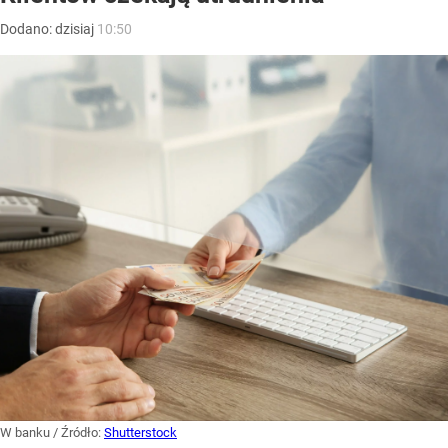
Dodano:
dzisiaj
10:50
W banku
/ Źródło:
Shutterstock