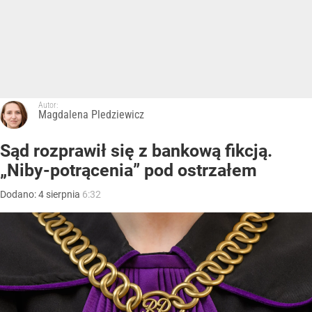
Autor:
Magdalena Pledziewicz
Sąd rozprawił się z bankową fikcją.
„Niby-potrącenia” pod ostrzałem
Dodano:
4
sierpnia
6:32