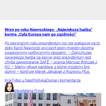
Wrze po roku Nawrockiego. „Największa hańba”
kontra „Cała Europa nam go zazdrości”
Po pierwszym roku prezydentury nic nie wskazuje na to,
żeby Karol Nawrocki wyciszył spory między dwoma
zwaśnionymi politycznymi obozami. – Dotychczas
największą hańbą na karcie jego prezydentury jest
chyba zawetowanie SAFE – ocenia Mariusz Witczak z
KO. – Mamy głowę państwa, z której możemy być
dumni – kontruje Marek Jakubiak z Rozwoju Plus.
Kraj
Tylko u Nas
Polityka
Opinie i komentarze
Magdalena
Frindt