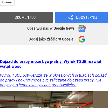
Internet
SKOMENTUJ
UDOSTĘPNIJ
Obserwuj nas
w
Google News
Dodaj jako
źródło w Google
Dojazd do pracy może być płatny. Wyrok TSUE rozwiał
wątpliwości
Wyrok TSUE potwierdził, że w określonych sytuacjach dojazd
do pracy i powrót mogą być zaliczane do czasu pracy. Nie
dotyczy to jednak wszystkich pracowników.