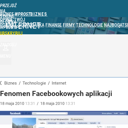
PRZEJDŹ
NA
BIZNES WPROST
STRONĘ
OPINIE
TWÓJ
GŁÓWNĄ
INTERNET
PORTFEL
GOSPODARKA
FINANSE
FIRMY
TECHNOLOGIE
NAJBOGATSI
WPROST.PL
UBSKRYBUJ
ZALOGUJ
MENU
Biznes
/
Technologie
/
Internet
Fenomen Facebookowych aplikacji
18
maja
2010
13:31
/
18
maja
2010
13:31