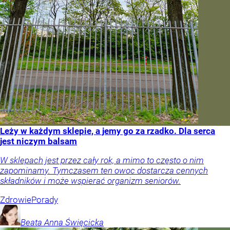
Leży w każdym sklepie, a jemy go za rzadko. Dla serca
jest niczym balsam
W sklepach jest przez cały rok, a mimo to często o nim
zapominamy. Tymczasem ten owoc dostarcza cennych
składników i może wspierać organizm seniorów.
Zdrowie
Porady
Beata Anna
Święcicka