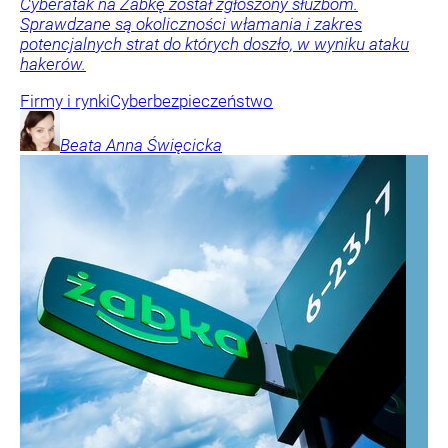
Cyberatak na Żabkę został zgłoszony służbom.
Sprawdzane są okoliczności włamania i zakres
potencjalnych strat do których doszło, w wyniku ataku
hakerów.
Firmy i rynki
Cyberbezpieczeństwo
Beata Anna
Święcicka