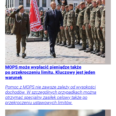
MOPS może wypłacić pieniądze także
po przekroczeniu limitu. Kluczowy jest jeden
warunek
Pomoc z MOPS nie zawsze zależy od wysokości
dochodów. W szczególnych przypadkach można
otrzymać specjalny zasiłek celowy także po
przekroczeniu ustawowych limitów.