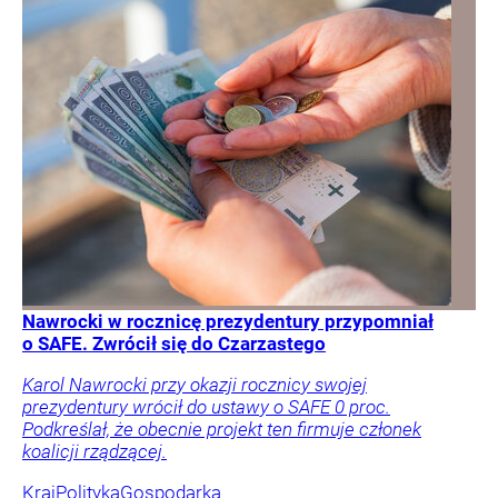
Nawrocki w rocznicę prezydentury przypomniał
o SAFE. Zwrócił się do Czarzastego
Karol Nawrocki przy okazji rocznicy swojej
prezydentury wrócił do ustawy o SAFE 0 proc.
Podkreślał, że obecnie projekt ten firmuje członek
koalicji rządzącej.
Kraj
Polityka
Gospodarka