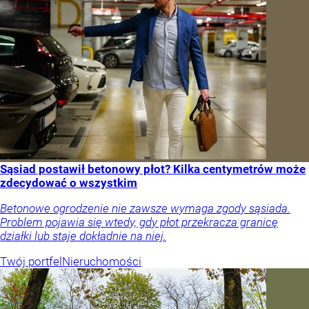
Sąsiad postawił betonowy płot? Kilka centymetrów może
zdecydować o wszystkim
Betonowe ogrodzenie nie zawsze wymaga zgody sąsiada.
Problem pojawia się wtedy, gdy płot przekracza granicę
działki lub staje dokładnie na niej.
Twój portfel
Nieruchomości