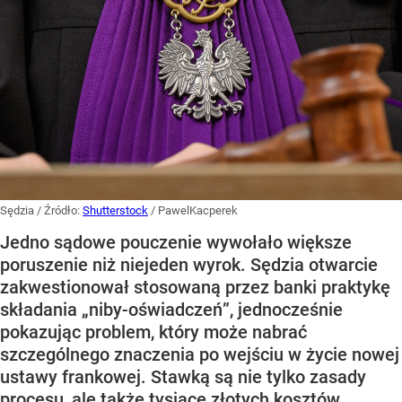
Sędzia
/ Źródło:
Shutterstock
/
PawelKacperek
Jedno sądowe pouczenie wywołało większe
poruszenie niż niejeden wyrok. Sędzia otwarcie
zakwestionował stosowaną przez banki praktykę
składania „niby-oświadczeń”, jednocześnie
pokazując problem, który może nabrać
szczególnego znaczenia po wejściu w życie nowej
ustawy frankowej. Stawką są nie tylko zasady
procesu, ale także tysiące złotych kosztów.