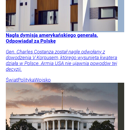
Nagła dymisja amerykańskiego generała.
Odpowiadał za Polskę
Gen. Charles Costanza został nagle odwołany z
dowodzenia V Korpusem, którego wysunięta kwatera
działa w Polsce. Armia USA nie ujawnia powodów tej
decyzji.
Świat
Polityka
Wojsko