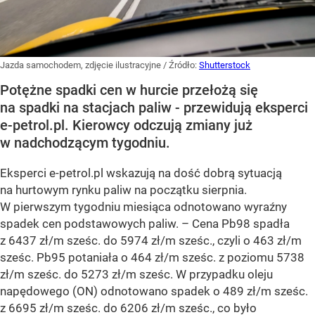
Jazda samochodem, zdjęcie ilustracyjne
/ Źródło:
Shutterstock
Potężne spadki cen w hurcie przełożą się
na spadki na stacjach paliw - przewidują eksperci
e-petrol.pl. Kierowcy odczują zmiany już
w nadchodzącym tygodniu.
Eksperci e-petrol.pl wskazują na dość dobrą sytuacją
na hurtowym rynku paliw na początku sierpnia.
W pierwszym tygodniu miesiąca odnotowano wyraźny
spadek cen podstawowych paliw. –
Cena Pb98 spadła
z 6437 zł/m sześc. do 5974 zł/m sześc., czyli o 463 zł/m
sześc. Pb95 potaniała o 464 zł/m sześc. z poziomu 5738
zł/m sześc. do 5273 zł/m sześc. W przypadku oleju
napędowego (ON) odnotowano spadek o 489 zł/m sześc.
z 6695 zł/m sześc. do 6206 zł/m sześc., co było