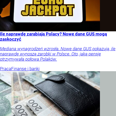
Ile naprawdę zarabiają Polacy? Nowe dane GUS mogą
zaskoczyć
Mediana wynagrodzeń wzrosła. Nowe dane GUS pokazują, ile
naprawdę wynoszą zarobki w Polsce. Oto, jaką pensję
otrzymywała połowa Polaków.
Praca
Finanse i banki