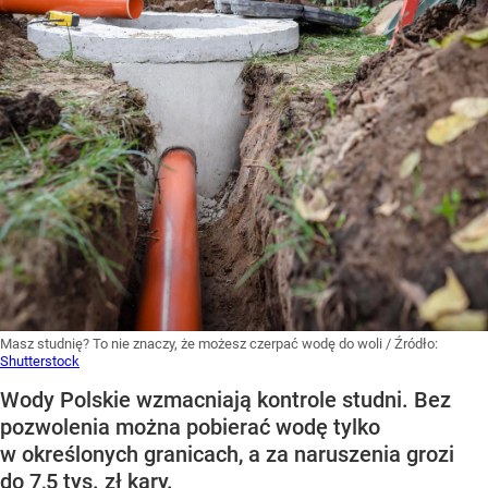
Masz studnię? To nie znaczy, że możesz czerpać wodę do woli
/ Źródło:
Shutterstock
Wody Polskie wzmacniają kontrole studni. Bez
pozwolenia można pobierać wodę tylko
w określonych granicach, a za naruszenia grozi
do 7,5 tys. zł kary.