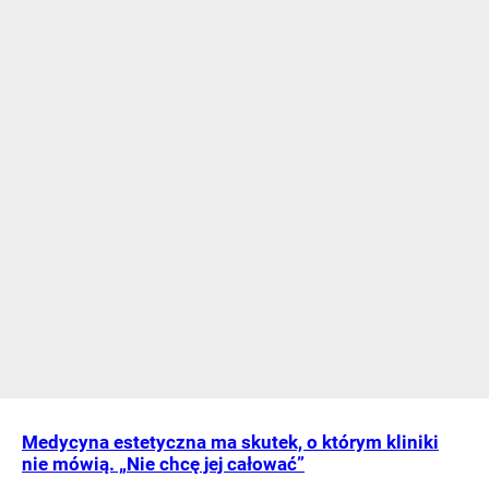
Medycyna estetyczna ma skutek, o którym kliniki
nie mówią. „Nie chcę jej całować”