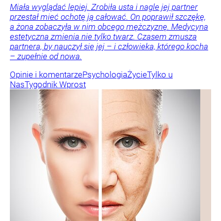
Miała wyglądać lepiej. Zrobiła usta i nagle jej partner
przestał mieć ochotę ją całować. On poprawił szczękę,
a żona zobaczyła w nim obcego mężczyznę. Medycyna
estetyczna zmienia nie tylko twarz. Czasem zmusza
partnera, by nauczył się jej – i człowieka, którego kocha
– zupełnie od nowa.
Opinie i komentarze
Psychologia
Życie
Tylko u
Nas
Tygodnik Wprost