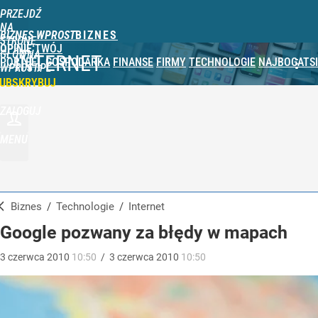
PRZEJDŹ
NA
BIZNES WPROST
STRONĘ
OPINIE
TWÓJ
GŁÓWNĄ
INTERNET
PORTFEL
GOSPODARKA
FINANSE
FIRMY
TECHNOLOGIE
NAJBOGATSI
WPROST.PL
UBSKRYBUJ
ZALOGUJ
MENU
Biznes
/
Technologie
/
Internet
Google pozwany za błędy w mapach
3
czerwca
2010
10:50
/
3
czerwca
2010
10:50