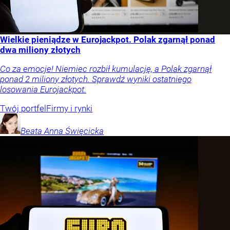
Wielkie pieniądze w Eurojackpot. Polak zgarnął ponad
dwa miliony złotych
Co za emocje! Niemiec rozbił kumulację, a Polak zgarnął
ponad 2 miliony złotych. Sprawdź wyniki ostatniego
losowania Eurojackpot.
Twój portfel
Firmy i rynki
Beata Anna
Święcicka