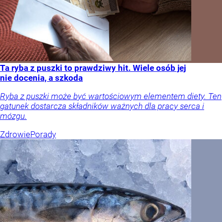
Ta ryba z puszki to prawdziwy hit. Wiele osób jej
nie docenia, a szkoda
Ryba z puszki może być wartościowym elementem diety. Ten
gatunek dostarcza składników ważnych dla pracy serca i
mózgu.
Zdrowie
Porady