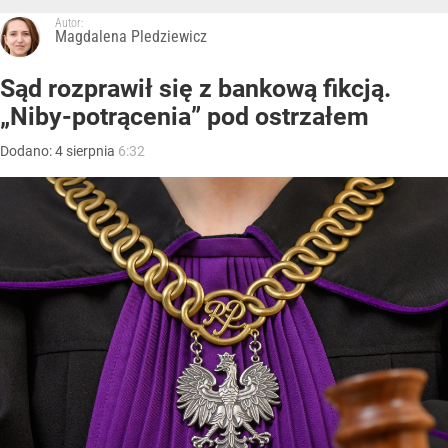
Autor:
Magdalena Pledziewicz
Sąd rozprawił się z bankową fikcją.
„Niby-potrącenia” pod ostrzałem
Dodano:
4
sierpnia
6:32