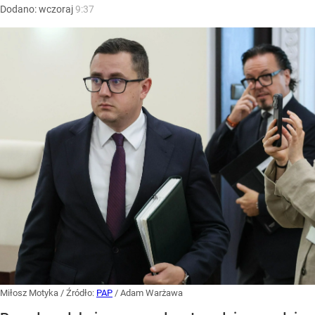
Dodano:
wczoraj
9:37
Miłosz Motyka
/ Źródło:
PAP
/
Adam Warżawa