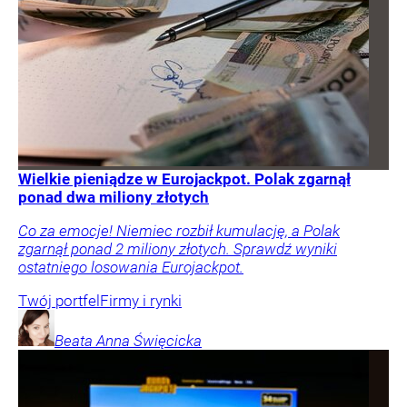
Wielkie pieniądze w Eurojackpot. Polak zgarnął
ponad dwa miliony złotych
Co za emocje! Niemiec rozbił kumulację, a Polak
zgarnął ponad 2 miliony złotych. Sprawdź wyniki
ostatniego losowania Eurojackpot.
Twój portfel
Firmy i rynki
Beata Anna
Święcicka