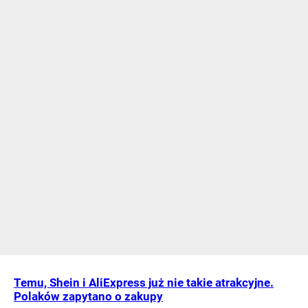
Temu, Shein i AliExpress już nie takie atrakcyjne.
Polaków zapytano o zakupy