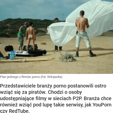
Plan jednego z filmów porno (fot. Wikipedia)
Przedstawiciele branży porno postanowili ostro
wziąć się za piratów. Chodzi o osoby
udostępniające filmy w sieciach P2P. Branża chce
również wziąć pod lupę takie serwisy, jak YouPorn
czy RedTube.