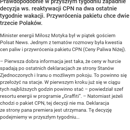
Prawdopodobnie w przyszłym tygodniu zapadnie
decyzja ws. reaktywacji CPN na dwa ostatnie
tygodnie wakacji. Przywrócenia pakietu chce dwie
trzecie Polaków.
Minister energii Miłosz Motyka był w piątek gościem
Polsat News. Jednym z tematów rozmowy była kwestia
cen paliw i przywrócenia pakietu CPN (Ceny Paliwa Niżej).
–
Pierwsza dobra informacja jest taka, że ceny w hurcie
spadają po ostatnich deklaracjach ze strony Stanów
Zjednoczonych i Iranu o możliwym pokoju. To powinno się
przełożyć na stacje. W pierwszym kroku już się w ciągu
tych najbliższych godzin powinno stać –
powiedział szef
resortu energii w programie „Graffiti”. –
Natomiast jeżeli
chodzi o pakiet CPN, tej decyzji nie ma. Deklaracja
ze strony pana premiera jest utrzymana. Tę decyzję
podejmiemy w przyszłym tygodniu...