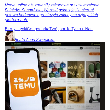
Nowe unijne cła zmieniły zakupowe przyzwyczajenia
Polaków. Sondaż dla „Wprost” pokazuje, że niemal
połowa badanych ograniczyła zakupy na azjatyckich
platformach.
Firmy i rynki
Gospodarka
Twój portfel
Tylko u Nas
Beata Anna
Święcicka