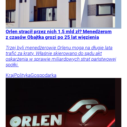
Orlen stracił przez nich 1,5 mld zł? Menedżerom
z czasów Obajtka grozi po 25 lat więzienia
Trzej byli menedżerowie Orlenu mogą na długie lata
trafić za kraty. Właśnie skierowano do sądu akt
oskarżenia w sprawie miliardowych strat państwowej
spółki.
Kraj
Polityka
Gospodarka