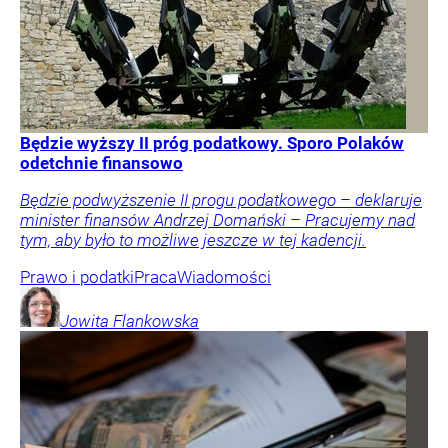
Będzie wyższy II próg podatkowy. Sporo Polaków
odetchnie finansowo
Będzie podwyższenie II progu podatkowego – deklaruje
minister finansów Andrzej Domański – Pracujemy nad
tym, aby było to możliwe jeszcze w tej kadencji.
Prawo i podatki
Praca
Wiadomości
Jowita
Flankowska