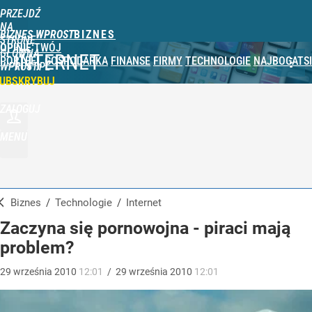
PRZEJDŹ
NA
BIZNES WPROST
STRONĘ
OPINIE
TWÓJ
GŁÓWNĄ
INTERNET
PORTFEL
GOSPODARKA
FINANSE
FIRMY
TECHNOLOGIE
NAJBOGATSI
WPROST.PL
UBSKRYBUJ
ZALOGUJ
MENU
Biznes
/
Technologie
/
Internet
Zaczyna się pornowojna - piraci mają
problem?
29
września
2010
12:01
/
29
września
2010
12:01