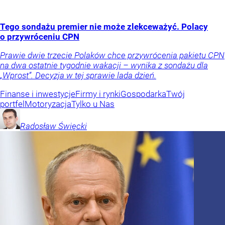
Tego sondażu premier nie może zlekceważyć. Polacy
o przywróceniu CPN
Prawie dwie trzecie Polaków chce przywrócenia pakietu CPN
na dwa ostatnie tygodnie wakacji – wynika z sondażu dla
„Wprost”. Decyzja w tej sprawie lada dzień.
Finanse i inwestycje
Firmy i rynki
Gospodarka
Twój
portfel
Motoryzacja
Tylko u Nas
Radosław
Święcki