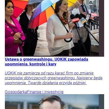
Ustawa o greenwashingu. UOKiK zapowiada
upomnienia, kontrole i kary
UOKiK nie zamierza od razu karać firm po zmianie
przepisów dotyczących greenwashingu. Najpierw będą
upomnienia. Twarde działania przyjdą później.
Gospodarka
Finanse i inwestycje