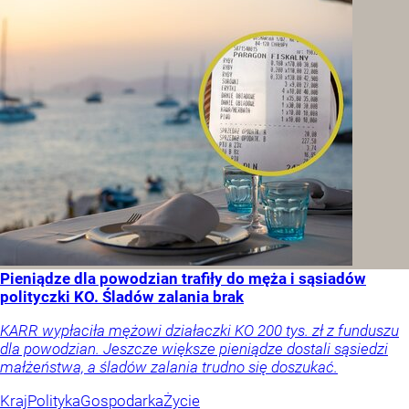
Pieniądze dla powodzian trafiły do męża i sąsiadów
polityczki KO. Śladów zalania brak
KARR wypłaciła mężowi działaczki KO 200 tys. zł z funduszu
dla powodzian. Jeszcze większe pieniądze dostali sąsiedzi
małżeństwa, a śladów zalania trudno się doszukać.
Kraj
Polityka
Gospodarka
Życie