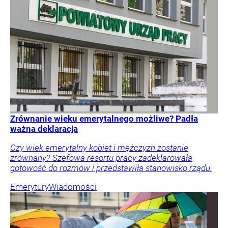
Zrównanie wieku emerytalnego możliwe? Padła
ważna deklaracja
Czy wiek emerytalny kobiet i mężczyzn zostanie
zrównany? Szefowa resortu pracy zadeklarowała
gotowość do rozmów i przedstawiła stanowisko rządu.
Emerytury
Wiadomości