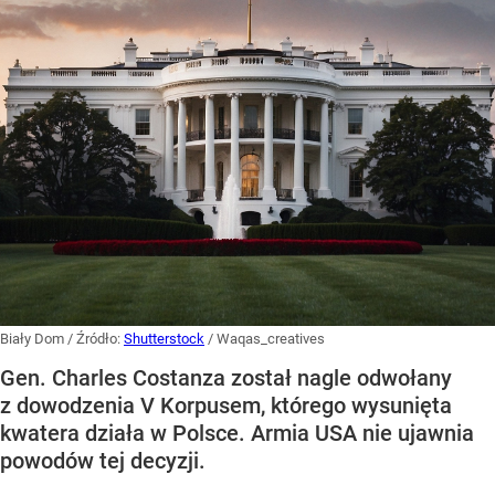
Biały Dom
/ Źródło:
Shutterstock
/
Waqas_creatives
Gen. Charles Costanza został nagle odwołany
z dowodzenia V Korpusem, którego wysunięta
kwatera działa w Polsce. Armia USA nie ujawnia
powodów tej decyzji.