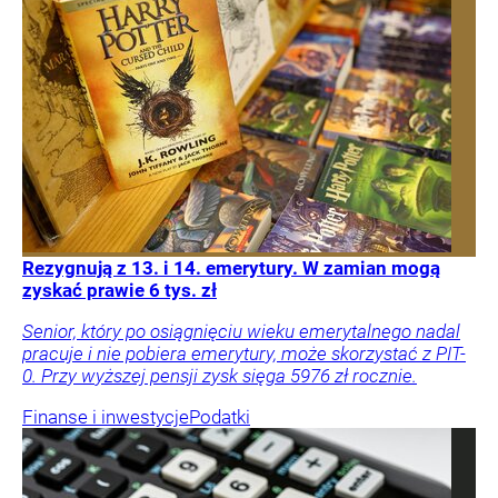
Rezygnują z 13. i 14. emerytury. W zamian mogą
zyskać prawie 6 tys. zł
Senior, który po osiągnięciu wieku emerytalnego nadal
pracuje i nie pobiera emerytury, może skorzystać z PIT-
0. Przy wyższej pensji zysk sięga 5976 zł rocznie.
Finanse i inwestycje
Podatki