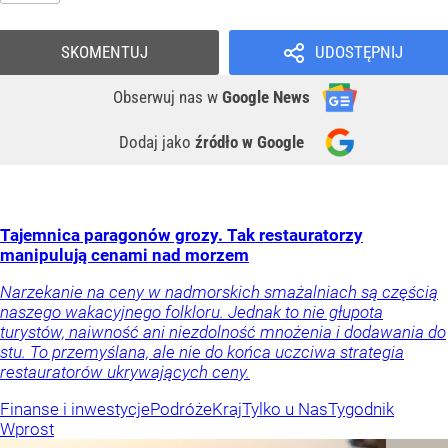
SKOMENTUJ
UDOSTĘPNIJ
Obserwuj nas
w
Google News
Dodaj jako
źródło w Google
Tajemnica paragonów grozy. Tak restauratorzy
manipulują cenami nad morzem
Narzekanie na ceny w nadmorskich smażalniach są częścią
naszego wakacyjnego folkloru. Jednak to nie głupota
turystów, naiwność ani niezdolność mnożenia i dodawania do
stu. To przemyślana, ale nie do końca uczciwa strategia
restauratorów ukrywających ceny.
Finanse i inwestycje
Podróże
Kraj
Tylko u Nas
Tygodnik
Wprost