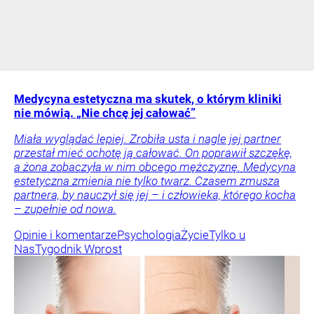
Medycyna estetyczna ma skutek, o którym kliniki
nie mówią. „Nie chcę jej całować”
Miała wyglądać lepiej. Zrobiła usta i nagle jej partner
przestał mieć ochotę ją całować. On poprawił szczękę,
a żona zobaczyła w nim obcego mężczyznę. Medycyna
estetyczna zmienia nie tylko twarz. Czasem zmusza
partnera, by nauczył się jej – i człowieka, którego kocha
– zupełnie od nowa.
Opinie i komentarze
Psychologia
Życie
Tylko u
Nas
Tygodnik Wprost