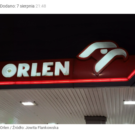
Dodano:
7
sierpnia
21:48
Orlen
/ Źródło:
Jowita Flankowska