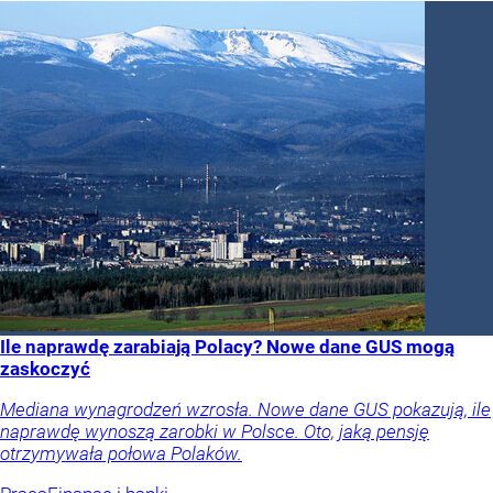
Ile naprawdę zarabiają Polacy? Nowe dane GUS mogą
zaskoczyć
Mediana wynagrodzeń wzrosła. Nowe dane GUS pokazują, ile
naprawdę wynoszą zarobki w Polsce. Oto, jaką pensję
otrzymywała połowa Polaków.