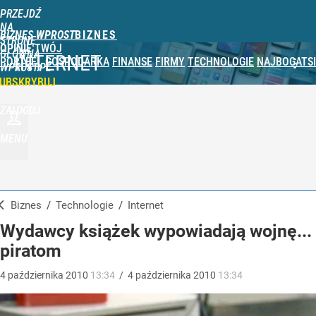
PRZEJDŹ
NA
BIZNES WPROST
STRONĘ
OPINIE
TWÓJ
GŁÓWNĄ
INTERNET
PORTFEL
GOSPODARKA
FINANSE
FIRMY
TECHNOLOGIE
NAJBOGATSI
WPROST.PL
UBSKRYBUJ
ZALOGUJ
MENU
Biznes
/
Technologie
/
Internet
Wydawcy książek wypowiadają wojnę...
piratom
4
października
2010
13:34
/
4
października
2010
13:34