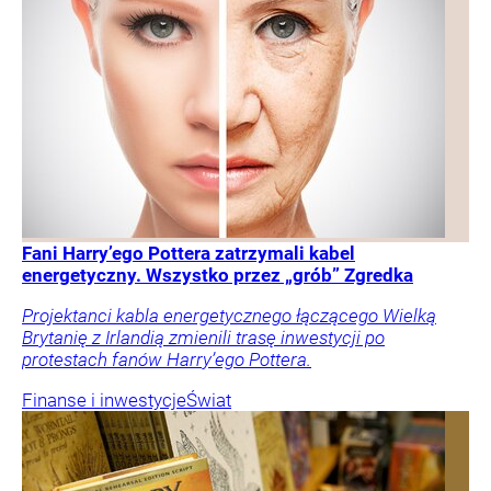
Fani Harry’ego Pottera zatrzymali kabel
energetyczny. Wszystko przez „grób” Zgredka
Projektanci kabla energetycznego łączącego Wielką
Brytanię z Irlandią zmienili trasę inwestycji po
protestach fanów Harry’ego Pottera.
Finanse i inwestycje
Świat