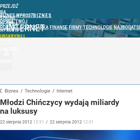
PRZEJDŹ
NA
BIZNES WPROST
STRONĘ
OPINIE
TWÓJ
GŁÓWNĄ
INTERNET
PORTFEL
GOSPODARKA
FINANSE
FIRMY
TECHNOLOGIE
NAJBOGATSI
WPROST.PL
UBSKRYBUJ
ZALOGUJ
MENU
Biznes
/
Technologie
/
Internet
Młodzi Chińczycy wydają miliardy
na luksusy
22
sierpnia
2012
12:31
/
22
sierpnia
2012
12:31