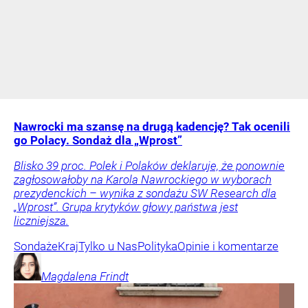
Nawrocki ma szansę na drugą kadencję? Tak ocenili
go Polacy. Sondaż dla „Wprost”
Blisko 39 proc. Polek i Polaków deklaruje, że ponownie
zagłosowałoby na Karola Nawrockiego w wyborach
prezydenckich – wynika z sondażu SW Research dla
„Wprost”. Grupa krytyków głowy państwa jest
liczniejsza.
Sondaże
Kraj
Tylko u Nas
Polityka
Opinie i komentarze
Magdalena
Frindt