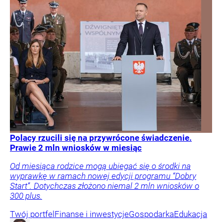
Polacy rzucili się na przywrócone świadczenie.
Prawie 2 mln wniosków w miesiąc
Od miesiąca rodzice mogą ubiegać się o środki na
wyprawkę w ramach nowej edycji programu “Dobry
Start”. Dotychczas złożono niemal 2 mln wniosków o
300 plus.
Twój portfel
Finanse i inwestycje
Gospodarka
Edukacja