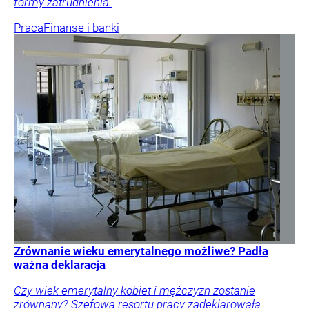
formy zatrudnienia.
Praca
Finanse i banki
Zrównanie wieku emerytalnego możliwe? Padła
ważna deklaracja
Czy wiek emerytalny kobiet i mężczyzn zostanie
zrównany? Szefowa resortu pracy zadeklarowała