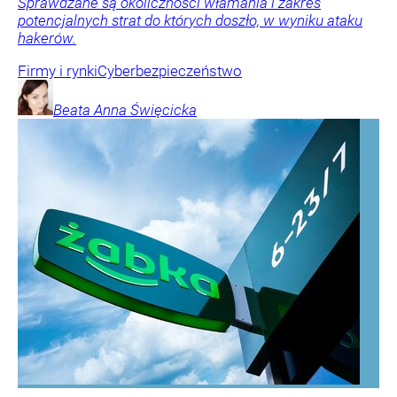
Sprawdzane są okoliczności włamania i zakres
potencjalnych strat do których doszło, w wyniku ataku
hakerów.
Firmy i rynki
Cyberbezpieczeństwo
Beata Anna
Święcicka