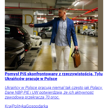
Pomysł PiS skonfrontowany z rzeczywistością. Tylu
Ukraińców pracuje w Polsce
Ukraińcy w Polsce pracują niemal tak często jak Polacy.
Dane NBP, PIE i UW potwierdzają, że ich aktywność
zawodowa przekracza 70 proc.
Kraj
Polityka
Gospodarka