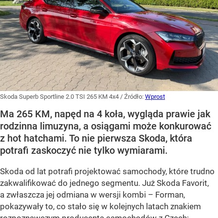
Skoda Superb Sportline 2.0 TSI 265 KM 4x4
/ Źródło:
Wprost
Ma 265 KM, napęd na 4 koła, wygląda prawie jak
rodzinna limuzyna, a osiągami może konkurować
z hot hatchami. To nie pierwsza Skoda, która
potrafi zaskoczyć nie tylko wymiarami.
Skoda od lat potrafi projektować samochody, które trudno
zakwalifikować do jednego segmentu. Już Skoda Favorit,
a zwłaszcza jej odmiana w wersji kombi – Forman,
pokazywały to, co stało się w kolejnych latach znakiem
rozpoznawczym producenta samochodów z Czech: