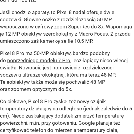
od 1 do 120 Hz.
Jeśli chodzi o aparaty, to Pixel 8 nadal oferuje dwie
soczewki. Główne oczko z rozdzielczością 50 MP
wyposażono w cyfrowy zoom SuperRes do 8x. Wspomaga
je 12 MP obiektyw szerokokątny z Macro Focus. Z przodu
umieszczono zaś kamerkę selfie 10,5 MP.
Pixel 8 Pro ma 50-MP obiektyw, bardzo podobny
do
poprzedniego modelu 7 Pro
, lecz łapiący nieco więcej
światła. Nowością jest poprawienie rozdzielczości
soczewki ultraszerokokątnej, która ma teraz 48 MP.
Teleobiektyw także może się pochwalić 48 MP
oraz zoomem optycznym do 5x.
Co ciekawe, Pixel 8 Pro zyskał też nowy czujnik
temperatury działający na odległość (jednak zaledwie do 5
cm). Nieco zaskakujący dodatek zmierzyć temperaturę
powierzchni, m.in. przy gotowaniu. Google planuje też
certyfikować telefon do mierzenia temperatury ciała,