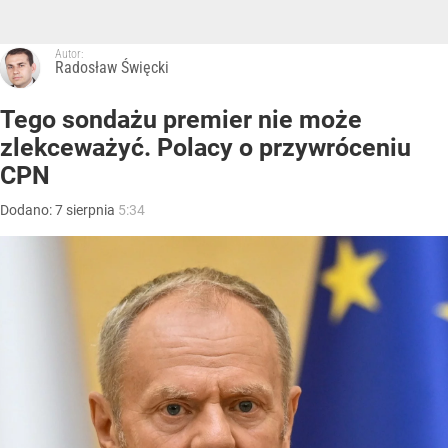
Autor:
Radosław Święcki
Tego sondażu premier nie może
zlekceważyć. Polacy o przywróceniu
CPN
Dodano:
7
sierpnia
5:34