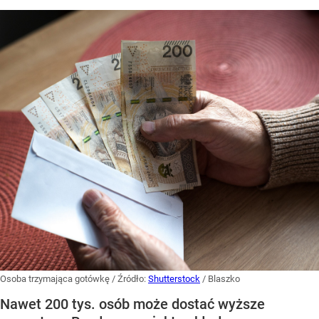
Osoba trzymająca gotówkę
/ Źródło:
Shutterstock
/
Blaszko
Nawet 200 tys. osób może dostać wyższe