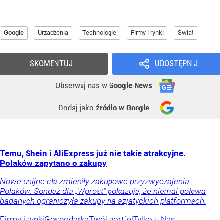
Google
Urządzenia
Technologie
Firmy i rynki
Świat
SKOMENTUJ
UDOSTĘPNIJ
Obserwuj nas
w
Google News
Dodaj jako
źródło w Google
Temu, Shein i AliExpress już nie takie atrakcyjne.
Polaków zapytano o zakupy
Nowe unijne cła zmieniły zakupowe przyzwyczajenia
Polaków. Sondaż dla „Wprost” pokazuje, że niemal połowa
badanych ograniczyła zakupy na azjatyckich platformach.
Firmy i rynki
Gospodarka
Twój portfel
Tylko u Nas