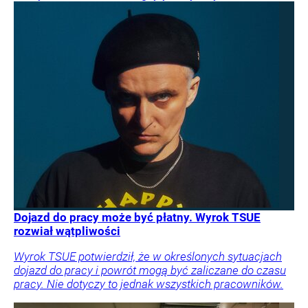
Dojazd do pracy może być płatny. Wyrok TSUE
rozwiał wątpliwości
Wyrok TSUE potwierdził, że w określonych sytuacjach
dojazd do pracy i powrót mogą być zaliczane do czasu
pracy. Nie dotyczy to jednak wszystkich pracowników.