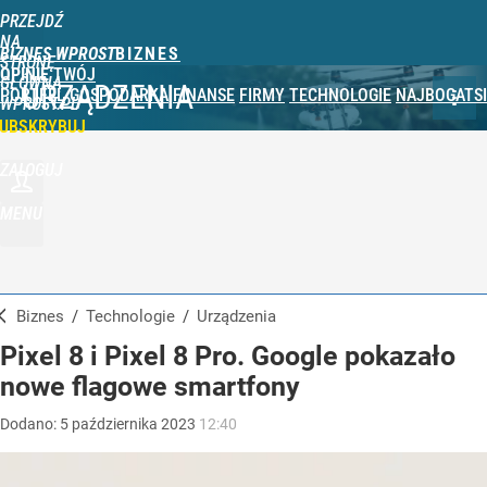
PRZEJDŹ
NA
BIZNES WPROST
STRONĘ
OPINIE
TWÓJ
GŁÓWNĄ
URZĄDZENIA
PORTFEL
GOSPODARKA
FINANSE
FIRMY
TECHNOLOGIE
NAJBOGATSI
WPROST.PL
UBSKRYBUJ
ZALOGUJ
MENU
Biznes
/
Technologie
/
Urządzenia
Pixel 8 i Pixel 8 Pro. Google pokazało
nowe flagowe smartfony
Dodano:
5
października
2023
12:40