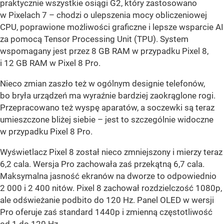
praktycznie wszystkie osiągi G2, który zastosowano
w Pixelach 7 – chodzi o ulepszenia mocy obliczeniowej
CPU, poprawione możliwości graficzne i lepsze wsparcie AI
za pomocą Tensor Processing Unit (TPU). System
wspomagany jest przez 8 GB RAM w przypadku Pixel 8,
i 12 GB RAM w Pixel 8 Pro.
Nieco zmian zaszło też w ogólnym designie telefonów,
bo bryła urządzeń ma wyraźnie bardziej zaokrąglone rogi.
Przepracowano też wyspę aparatów, a soczewki są teraz
umieszczone bliżej siebie – jest to szczególnie widoczne
w przypadku Pixel 8 Pro.
Wyświetlacz Pixel 8 został nieco zmniejszony i mierzy teraz
6,2 cala. Wersja Pro zachowała zaś przekątną 6,7 cala.
Maksymalna jasność ekranów na dworze to odpowiednio
2 000 i 2 400 nitów. Pixel 8 zachował rozdzielczość 1080p,
ale odświeżanie podbito do 120 Hz. Panel OLED w wersji
Pro oferuje zaś standard 1440p i zmienną częstotliwość