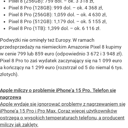
Pixel 8 (256GB): 759 dol. – ok. 3 318 zł,
Pixel 8 Pro (128GB): 999 dol. – ok. 4 368 zł,
Pixel 8 Pro (256GB): 1,059 dol. – ok. 4 630 zł,
Pixel 8 Pro (512GB): 1,179 dol. – ok. 5 155 zł,
Pixel 8 Pro (1TB): 1,399 dol. – ok. 6 116 zł.
Podwyżki nie ominęły też Europy. W ramach
przedsprzedaży na niemieckim Amazonie Pixel 8 kupimy
w cenie 799 lub 859 euro (odpowiednio 3 672 i 3 948 zł).
Pixel 8 Pro to zaś wydatek zaczynający się na 1 099 euro
a kończący na 1 299 euro (rozstrzał od 5 do niemal 6 tys.
złotych).
Apple milczy o problemie iPhone'a 15 Pro. Telefon się
nagrzewa
Apple wydaje się ignorować problemy z nagrzewaniem się
iPhone'a 15 Pro i Pro Max. Coraz więcej użytkowników
ostrzega o wysokich temperaturach telefonu, a producent
milczy jak zaklęty.