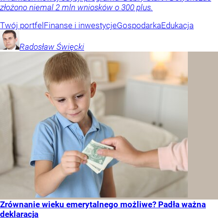
złożono niemal 2 mln wniosków o 300 plus.
Twój portfel
Finanse i inwestycje
Gospodarka
Edukacja
Radosław
Święcki
Zrównanie wieku emerytalnego możliwe? Padła ważna
deklaracja