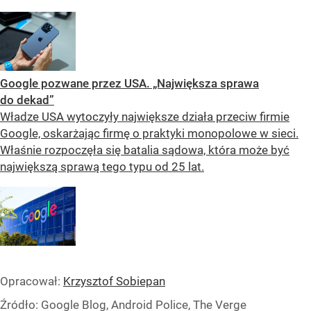
Google pozwane przez USA. „Największa sprawa
do dekad”
Władze USA wytoczyły największe działa przeciw firmie
Google, oskarżając firmę o praktyki monopolowe w sieci.
Właśnie rozpoczęła się batalia sądowa, która może być
największą sprawą tego typu od 25 lat.
Opracował:
Krzysztof Sobiepan
Źródło:
Google Blog, Android Police, The Verge