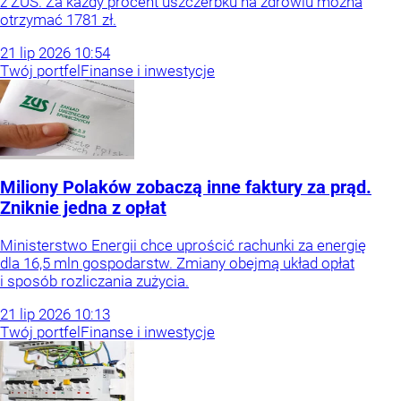
z ZUS. Za każdy procent uszczerbku na zdrowiu można
otrzymać 1781 zł.
21
lip
2026
10:54
Twój portfel
Finanse i inwestycje
Miliony Polaków zobaczą inne faktury za prąd.
Zniknie jedna z opłat
Ministerstwo Energii chce uprościć rachunki za energię
dla 16,5 mln gospodarstw. Zmiany obejmą układ opłat
i sposób rozliczania zużycia.
21
lip
2026
10:13
Twój portfel
Finanse i inwestycje