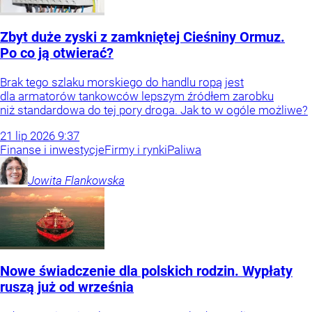
Zbyt duże zyski z zamkniętej Cieśniny Ormuz.
Po co ją otwierać?
Brak tego szlaku morskiego do handlu ropą jest
dla armatorów tankowców lepszym źródłem zarobku
niż standardowa do tej pory droga. Jak to w ogóle możliwe?
21
lip
2026
9:37
Finanse i inwestycje
Firmy i rynki
Paliwa
Jowita
Flankowska
Nowe świadczenie dla polskich rodzin. Wypłaty
ruszą już od września