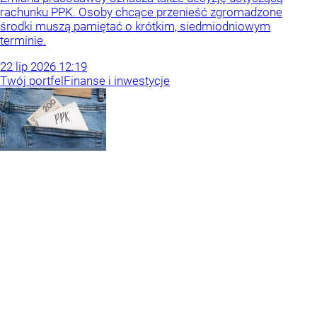
rachunku PPK. Osoby chcące przenieść zgromadzone
środki muszą pamiętać o krótkim, siedmiodniowym
terminie.
22
lip
2026
12:19
Twój portfel
Finanse i inwestycje