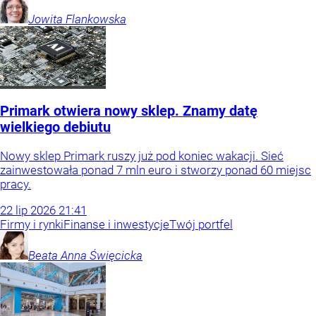
Jowita
Flankowska
Primark otwiera nowy sklep. Znamy datę
wielkiego debiutu
Nowy sklep Primark ruszy już pod koniec wakacji. Sieć
zainwestowała ponad 7 mln euro i stworzy ponad 60 miejsc
pracy.
22
lip
2026
21:41
Firmy i rynki
Finanse i inwestycje
Twój portfel
Beata Anna
Święcicka