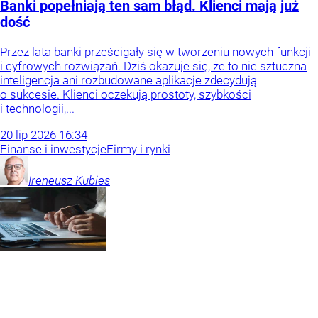
Banki popełniają ten sam błąd. Klienci mają już
dość
Przez lata banki prześcigały się w tworzeniu nowych funkcji
i cyfrowych rozwiązań. Dziś okazuje się, że to nie sztuczna
inteligencja ani rozbudowane aplikacje zdecydują
o sukcesie. Klienci oczekują prostoty, szybkości
i technologii,...
20
lip
2026
16:34
Finanse i inwestycje
Firmy i rynki
Ireneusz
Kubies