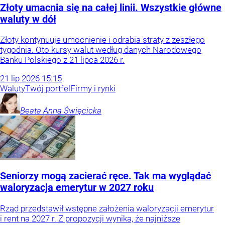
Złoty umacnia się na całej linii. Wszystkie główne
waluty w dół
Złoty kontynuuje umocnienie i odrabia straty z zeszłego
tygodnia. Oto kursy walut według danych Narodowego
Banku Polskiego z 21 lipca 2026 r.
21
lip
2026
15:15
Waluty
Twój portfel
Firmy i rynki
Beata Anna
Święcicka
Seniorzy mogą zacierać ręce. Tak ma wyglądać
waloryzacja emerytur w 2027 roku
Rząd przedstawił wstępne założenia waloryzacji emerytur
i rent na 2027 r. Z propozycji wynika, że najniższe