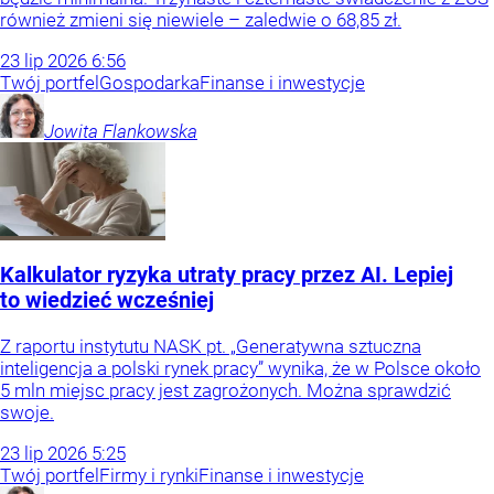
również zmieni się niewiele – zaledwie o 68,85 zł.
23
lip
2026
6:56
Twój portfel
Gospodarka
Finanse i inwestycje
Jowita
Flankowska
Kalkulator ryzyka utraty pracy przez AI. Lepiej
to wiedzieć wcześniej
Z raportu instytutu NASK pt. „Generatywna sztuczna
inteligencja a polski rynek pracy” wynika, że w Polsce około
5 mln miejsc pracy jest zagrożonych. Można sprawdzić
swoje.
23
lip
2026
5:25
Twój portfel
Firmy i rynki
Finanse i inwestycje