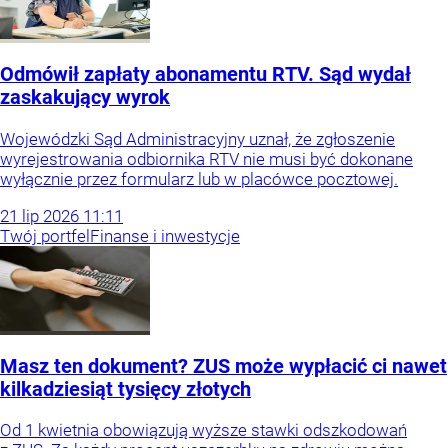
Odmówił zapłaty abonamentu RTV. Sąd wydał
zaskakujący wyrok
Wojewódzki Sąd Administracyjny uznał, że zgłoszenie
wyrejestrowania odbiornika RTV nie musi być dokonane
wyłącznie przez formularz lub w placówce pocztowej.
21
lip
2026
11:11
Twój portfel
Finanse i inwestycje
Masz ten dokument? ZUS może wypłacić ci nawet
kilkadziesiąt tysięcy złotych
Od 1 kwietnia obowiązują wyższe stawki odszkodowań