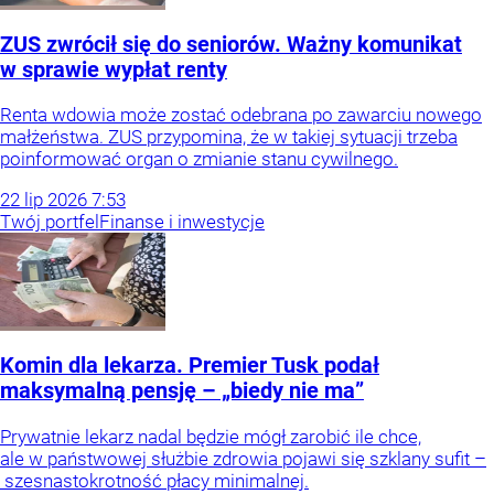
ZUS zwrócił się do seniorów. Ważny komunikat
w sprawie wypłat renty
Renta wdowia może zostać odebrana po zawarciu nowego
małżeństwa. ZUS przypomina, że w takiej sytuacji trzeba
poinformować organ o zmianie stanu cywilnego.
22
lip
2026
7:53
Twój portfel
Finanse i inwestycje
Komin dla lekarza. Premier Tusk podał
maksymalną pensję – „biedy nie ma”
Prywatnie lekarz nadal będzie mógł zarobić ile chce,
ale w państwowej służbie zdrowia pojawi się szklany sufit –
szesnastokrotność płacy minimalnej.