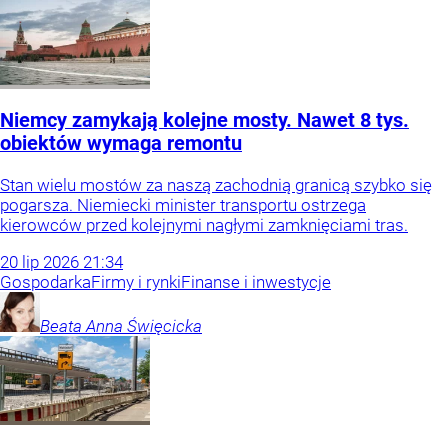
Niemcy zamykają kolejne mosty. Nawet 8 tys.
obiektów wymaga remontu
Stan wielu mostów za naszą zachodnią granicą szybko się
pogarsza. Niemiecki minister transportu ostrzega
kierowców przed kolejnymi nagłymi zamknięciami tras.
20
lip
2026
21:34
Gospodarka
Firmy i rynki
Finanse i inwestycje
Beata Anna
Święcicka