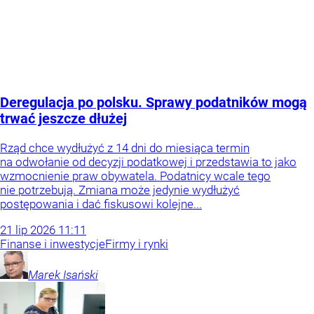
Deregulacja po polsku. Sprawy podatników mogą
trwać jeszcze dłużej
Rząd chce wydłużyć z 14 dni do miesiąca termin
na odwołanie od decyzji podatkowej i przedstawia to jako
wzmocnienie praw obywatela. Podatnicy wcale tego
nie potrzebują. Zmiana może jedynie wydłużyć
postępowania i dać fiskusowi kolejne...
21
lip
2026
11:11
Finanse i inwestycje
Firmy i rynki
Marek
Isański