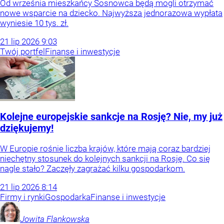
Od września mieszkańcy Sosnowca będą mogli otrzymać
nowe wsparcie na dziecko. Najwyższa jednorazowa wypłata
wyniesie 10 tys. zł.
21
lip
2026
9:03
Twój portfel
Finanse i inwestycje
Kolejne europejskie sankcje na Rosję? Nie, my już
dziękujemy!
W Europie rośnie liczba krajów, które mają coraz bardziej
niechętny stosunek do kolejnych sankcji na Rosję. Co się
nagle stało? Zaczęły zagrażać kilku gospodarkom.
21
lip
2026
8:14
Firmy i rynki
Gospodarka
Finanse i inwestycje
Jowita
Flankowska