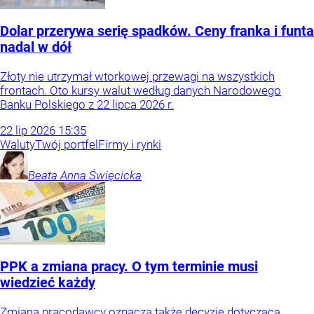
Dolar przerywa serię spadków. Ceny franka i funta
nadal w dół
Złoty nie utrzymał wtorkowej przewagi na wszystkich
frontach. Oto kursy walut według danych Narodowego
Banku Polskiego z 22 lipca 2026 r.
22
lip
2026
15:35
Waluty
Twój portfel
Firmy i rynki
Beata Anna
Święcicka
PPK a zmiana pracy. O tym terminie musi
wiedzieć każdy
Zmiana pracodawcy oznacza także decyzję dotyczącą