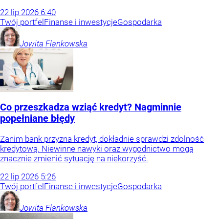
22
lip
2026
6:40
Twój portfel
Finanse i inwestycje
Gospodarka
Jowita
Flankowska
Co przeszkadza wziąć kredyt? Nagminnie
popełniane błędy
Zanim bank przyzna kredyt, dokładnie sprawdzi zdolność
kredytową. Niewinne nawyki oraz wygodnictwo mogą
znacznie zmienić sytuację na niekorzyść.
22
lip
2026
5:26
Twój portfel
Finanse i inwestycje
Gospodarka
Jowita
Flankowska