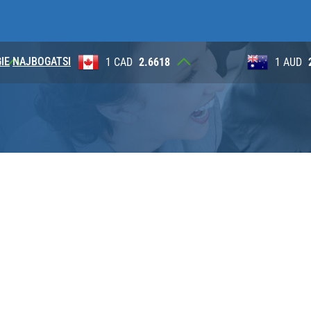
IE
NAJBOGATSI
2
1 CAD
2.6618
1 AUD