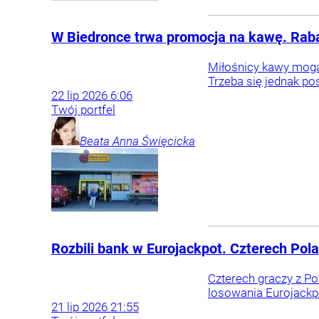
W Biedronce trwa promocja na kawę. Raba
Miłośnicy kawy mogą 
Trzeba się jednak po
22
lip
2026
6:06
Twój portfel
Beata Anna
Święcicka
Rozbili bank w Eurojackpot. Czterech Pol
Czterech graczy z P
losowania Eurojackp
21
lip
2026
21:55