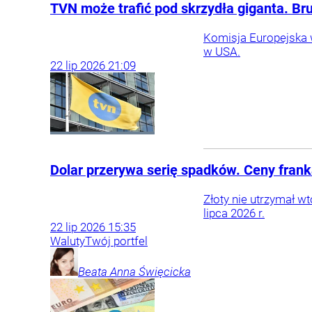
TVN może trafić pod skrzydła giganta. Bru
Komisja Europejska 
w USA.
22
lip
2026
21:09
Dolar przerywa serię spadków. Ceny franka
Złoty nie utrzymał w
lipca 2026 r.
22
lip
2026
15:35
Waluty
Twój portfel
Beata Anna
Święcicka