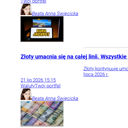
Twój portfel
Beata Anna
Święcicka
Złoty umacnia się na całej linii. Wszystki
Złoty kontynuuje umo
lipca 2026 r.
21
lip
2026
15:15
Waluty
Twój portfel
Beata Anna
Święcicka