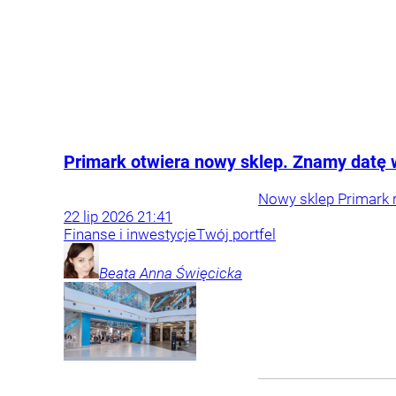
Primark otwiera nowy sklep. Znamy datę 
Nowy sklep Primark r
22
lip
2026
21:41
Finanse i inwestycje
Twój portfel
Beata Anna
Święcicka