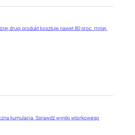
ej drugi produkt kosztuje nawet 80 proc. mniej.
yczna kumulacja. Sprawdź wyniki wtorkowego