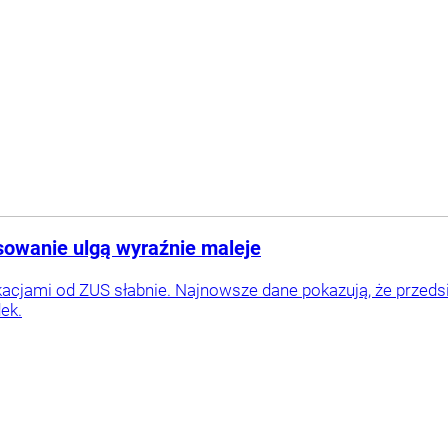
sowanie ulgą wyraźnie maleje
cjami od ZUS słabnie. Najnowsze dane pokazują, że przedsię
ek.