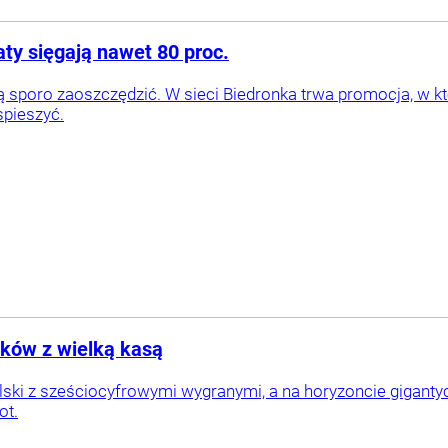
ty sięgają nawet 80 proc.
sporo zaoszczędzić. W sieci Biedronka trwa promocja, w któr
spieszyć.
aków z wielką kasą
olski z sześciocyfrowymi wygranymi, a na horyzoncie gigant
ot.