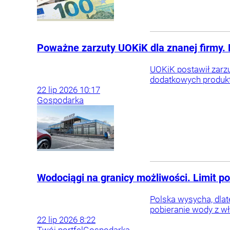
Poważne zarzuty UOKiK dla znanej firmy. 
UOKiK postawił zarz
dodatkowych produkt
22
lip
2026
10:17
Gospodarka
Wodociągi na granicy możliwości. Limit p
Polska wysycha, dla
pobieranie wody z wł
22
lip
2026
8:22
Twój portfel
Gospodarka