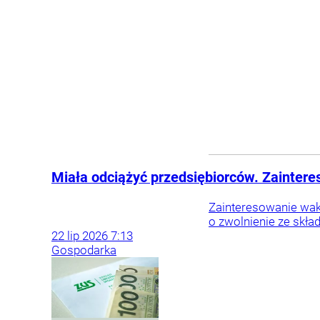
Miała odciążyć przedsiębiorców. Zaintere
Zainteresowanie waka
o zwolnienie ze skład
22
lip
2026
7:13
Gospodarka