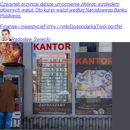
Czwartek przynosi dalsze umocnienie złotego względem
głównych walut. Oto kursy walut według Narodowego Banku
Polskiego.
Finanse i inwestycje
Firmy i rynki
Gospodarka
Twój portfel
Radosław
Święcki