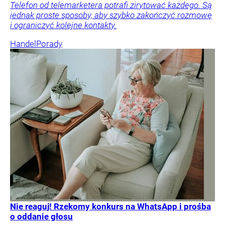
Telefon od telemarketera potrafi zirytować każdego. Są
jednak proste sposoby, aby szybko zakończyć rozmowę
i ograniczyć kolejne kontakty.
Handel
Porady
Nie reaguj! Rzekomy konkurs na WhatsApp i prośba
o oddanie głosu