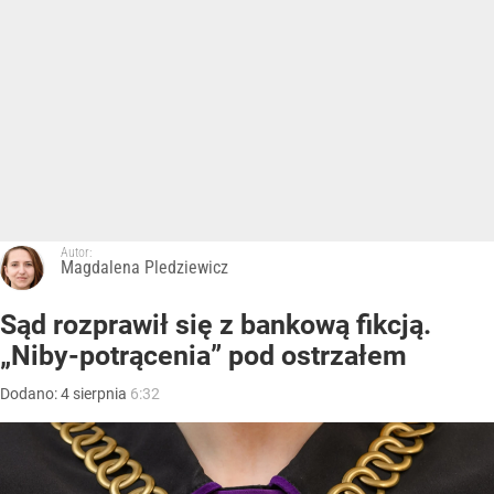
Autor:
Magdalena Pledziewicz
Sąd rozprawił się z bankową fikcją.
„Niby-potrącenia” pod ostrzałem
Dodano:
4
sierpnia
6:32