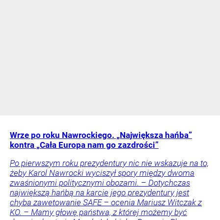
Wrze po roku Nawrockiego. „Największa hańba”
kontra „Cała Europa nam go zazdrości”
Po pierwszym roku prezydentury nic nie wskazuje na to,
żeby Karol Nawrocki wyciszył spory między dwoma
zwaśnionymi politycznymi obozami. – Dotychczas
największą hańbą na karcie jego prezydentury jest
chyba zawetowanie SAFE – ocenia Mariusz Witczak z
KO. – Mamy głowę państwa, z której możemy być