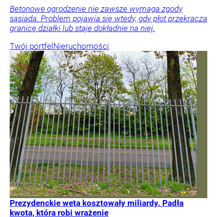
Betonowe ogrodzenie nie zawsze wymaga zgody
sąsiada. Problem pojawia się wtedy, gdy płot przekracza
granicę działki lub staje dokładnie na niej.
Twój portfel
Nieruchomości
Prezydenckie weta kosztowały miliardy. Padła
kwota, która robi wrażenie