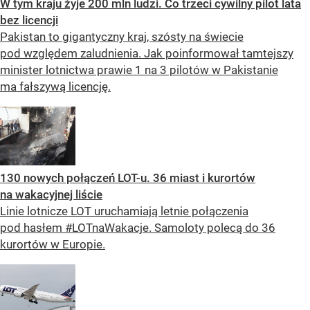
W tym kraju żyje 200 mln ludzi. Co trzeci cywilny pilot lata
bez licencji
Pakistan to gigantyczny kraj, szósty na świecie
pod względem zaludnienia. Jak poinformował tamtejszy
minister lotnictwa prawie 1 na 3 pilotów w Pakistanie
ma fałszywą licencję.
130 nowych połączeń LOT-u. 36 miast i kurortów
na wakacyjnej liście
Linie lotnicze LOT uruchamiają letnie połączenia
pod hasłem #LOTnaWakacje. Samoloty polecą do 36
kurortów w Europie.