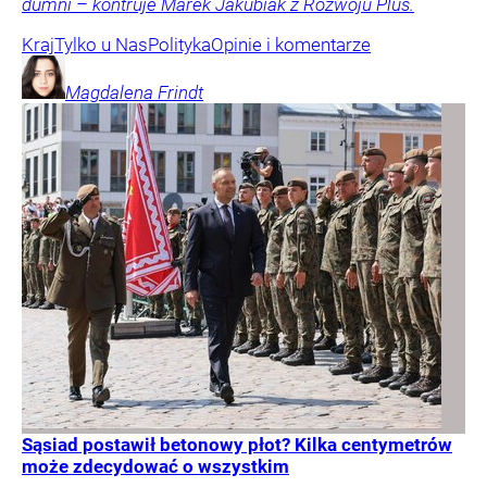
dumni – kontruje Marek Jakubiak z Rozwoju Plus.
Kraj
Tylko u Nas
Polityka
Opinie i komentarze
Magdalena
Frindt
Sąsiad postawił betonowy płot? Kilka centymetrów
może zdecydować o wszystkim