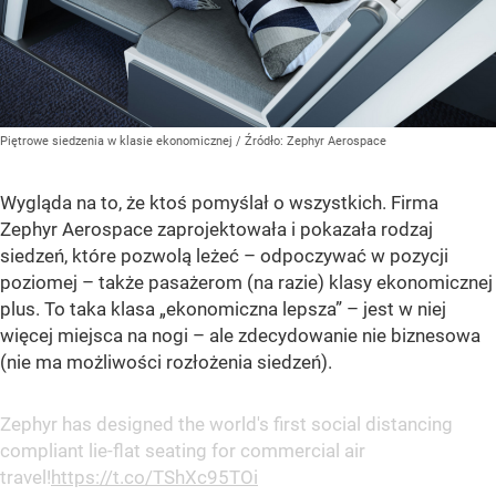
Piętrowe siedzenia w klasie ekonomicznej
/ Źródło:
Zephyr Aerospace
Wygląda na to, że ktoś pomyślał o wszystkich. Firma
Zephyr Aerospace zaprojektowała i pokazała rodzaj
siedzeń, które pozwolą leżeć – odpoczywać w pozycji
poziomej – także pasażerom (na razie) klasy ekonomicznej
plus. To taka klasa „ekonomiczna lepsza” – jest w niej
więcej miejsca na nogi – ale zdecydowanie nie biznesowa
(nie ma możliwości rozłożenia siedzeń).
Zephyr has designed the world's first social distancing
compliant lie-flat seating for commercial air
travel!
https://t.co/TShXc95TOi