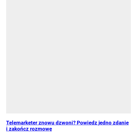
Telemarketer znowu dzwoni? Powiedz jedno zdanie
i zakończ rozmowę