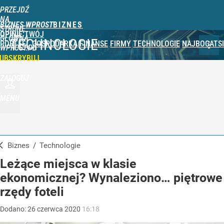
PRZEJDŹ
NA
BIZNES WPROST
STRONĘ
OPINIE
TWÓJ
GŁÓWNĄ
TECHNOLOGIE
PORTFEL
GOSPODARKA
FINANSE
FIRMY
TECHNOLOGIE
NAJBOGATSI
WPROST.PL
UBSKRYBUJ
ZALOGUJ
MENU
Biznes
/
Technologie
Leżące miejsca w klasie
ekonomicznej? Wynaleziono… piętrowe
rzędy foteli
Dodano:
26
czerwca
2020
16:18