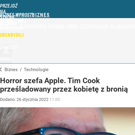
PRZEJDŹ
NA
BIZNES WPROST
STRONĘ
OPINIE
TWÓJ
GŁÓWNĄ
PORTFEL
GOSPODARKA
FINANSE
FIRMY
TECHNOLOGIE
NAJBOGATSI
WPROST.PL
UBSKRYBUJ
ZALOGUJ
MENU
Biznes
/
Technologie
Horror szefa Apple. Tim Cook
prześladowany przez kobietę z bronią
Dodano:
26
stycznia
2022
11:00