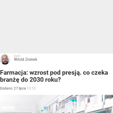
Autor:
Witold Ziomek
Farmacja: wzrost pod presją. co czeka
branżę do 2030 roku?
Dodano:
27
lipca
13:15