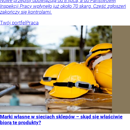
Nowe przepisy obowiązują od 8 lipca, a do Państwowej
Inspekcji Pracy wpłynęło już około 70 skarg. Część zgłoszeń
zakończy się kontrolami.
Twój portfel
Praca
Marki własne w sieciach sklepów – skąd się właściwie
biorą te produkty?