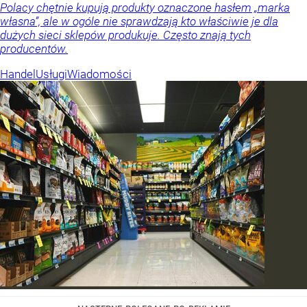
Polacy chętnie kupują produkty oznaczone hasłem „marka
własna”, ale w ogóle nie sprawdzają kto właściwie je dla
dużych sieci sklepów produkuje. Często znają tych
producentów.
Handel
Usługi
Wiadomości