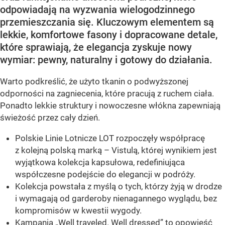
odpowiadają na wyzwania wielogodzinnego
przemieszczania się. Kluczowym elementem są
lekkie, komfortowe fasony i dopracowane detale,
które sprawiają, że elegancja zyskuje nowy
wymiar: pewny, naturalny i gotowy do działania.
Warto podkreślić, że użyto tkanin o podwyższonej
odporności na zagniecenia, które pracują z ruchem ciała.
Ponadto lekkie struktury i nowoczesne włókna zapewniają
świeżość przez cały dzień.
Polskie Linie Lotnicze LOT rozpoczęły współpracę
z kolejną polską marką – Vistulą, której wynikiem jest
wyjątkowa kolekcja kapsułowa, redefiniująca
współczesne podejście do elegancji w podróży.
Kolekcja powstała z myślą o tych, którzy żyją w drodze
i wymagają od garderoby nienagannego wyglądu, bez
kompromisów w kwestii wygody.
Kampania „Well traveled. Well dressed” to opowieść