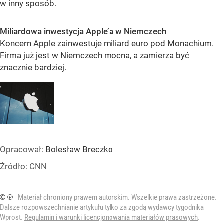
w inny sposób.
Miliardowa inwestycja Apple’a w Niemczech
Koncern Apple zainwestuje miliard euro pod Monachium.
Firma już jest w Niemczech mocna, a zamierza być
znacznie bardziej.
Opracował:
Bolesław Breczko
Źródło:
CNN
© ℗
Materiał chroniony prawem autorskim. Wszelkie prawa zastrzeżone.
Dalsze rozpowszechnianie artykułu tylko za zgodą wydawcy tygodnika
Wprost.
Regulamin i warunki licencjonowania materiałów prasowych
.