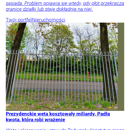
sąsiada. Problem pojawia się wtedy, gdy płot przekracza
granicę działki lub staje dokładnie na niej.
Twój portfel
Nieruchomości
Prezydenckie weta kosztowały miliardy. Padła
kwota, która robi wrażenie