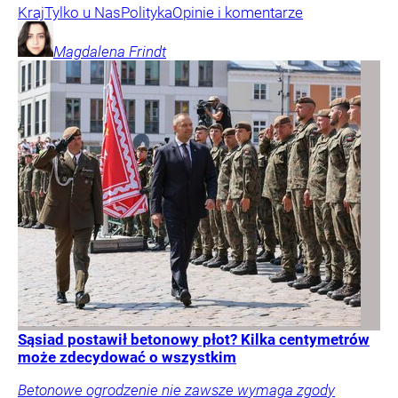
Kraj
Tylko u Nas
Polityka
Opinie i komentarze
Magdalena
Frindt
Sąsiad postawił betonowy płot? Kilka centymetrów
może zdecydować o wszystkim
Betonowe ogrodzenie nie zawsze wymaga zgody