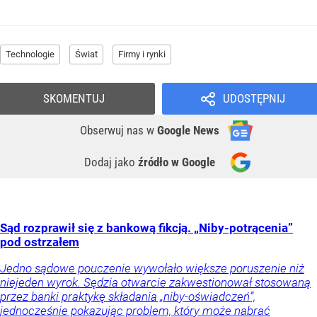
Technologie
Świat
Firmy i rynki
SKOMENTUJ
UDOSTĘPNIJ
Obserwuj nas
w
Google News
Dodaj jako
źródło w Google
Sąd rozprawił się z bankową fikcją. „Niby-potrącenia”
pod ostrzałem
Jedno sądowe pouczenie wywołało większe poruszenie niż
niejeden wyrok. Sędzia otwarcie zakwestionował stosowaną
przez banki praktykę składania „niby-oświadczeń”,
jednocześnie pokazując problem, który może nabrać