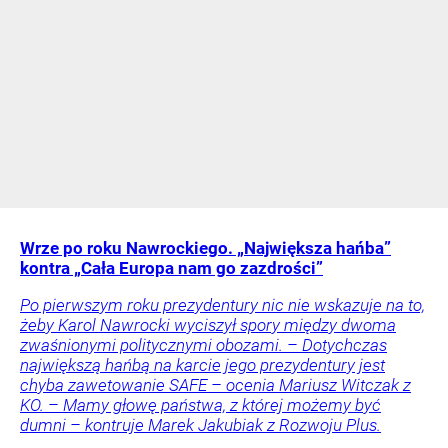
Wrze po roku Nawrockiego. „Największa hańba”
kontra „Cała Europa nam go zazdrości”
Po pierwszym roku prezydentury nic nie wskazuje na to,
żeby Karol Nawrocki wyciszył spory między dwoma
zwaśnionymi politycznymi obozami. – Dotychczas
największą hańbą na karcie jego prezydentury jest
chyba zawetowanie SAFE – ocenia Mariusz Witczak z
KO. – Mamy głowę państwa, z której możemy być
dumni – kontruje Marek Jakubiak z Rozwoju Plus.