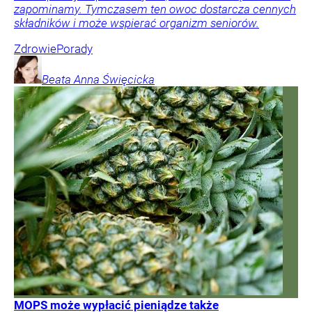
zapominamy. Tymczasem ten owoc dostarcza cennych
składników i może wspierać organizm seniorów.
Zdrowie
Porady
Beata Anna
Święcicka
MOPS może wypłacić pieniądze także