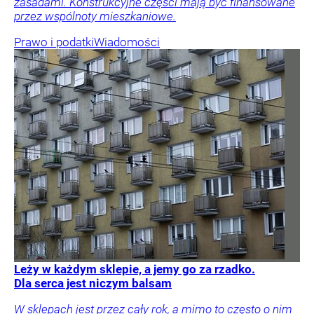
zasadami. Konstrukcyjne części mają być finansowane
przez wspólnoty mieszkaniowe.
Prawo i podatki
Wiadomości
Leży w każdym sklepie, a jemy go za rzadko.
Dla serca jest niczym balsam
W sklepach jest przez cały rok, a mimo to często o nim