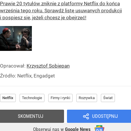
Prawie 20 tytułów zniknie z platformy Netflix do końca
września tego roku. Sprawdź listę usuwanych produkcji
i pospiesz się, jeżeli chcesz je obejrzeć!
Opracował:
Krzysztof Sobiepan
Źródło:
Netflix, Engadget
Netflix
Technologie
Firmy i rynki
Rozrywka
Świat
SKOMENTUJ
UDOSTĘPNIJ
Obserwuj nas
w
Google News