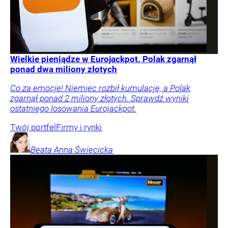
Wielkie pieniądze w Eurojackpot. Polak zgarnął
ponad dwa miliony złotych
Co za emocje! Niemiec rozbił kumulację, a Polak
zgarnął ponad 2 miliony złotych. Sprawdź wyniki
ostatniego losowania Eurojackpot.
Twój portfel
Firmy i rynki
Beata Anna
Święcicka