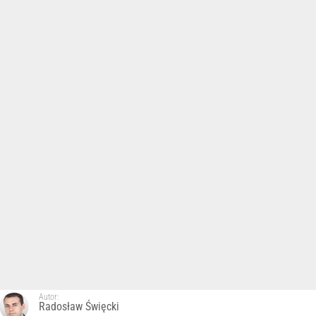
Autor:
Radosław Święcki