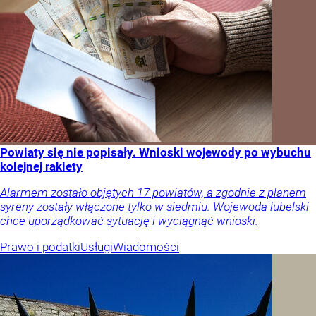
Powiaty się nie popisały. Wnioski wojewody po wybuchu
kolejnej rakiety
Alarmem zostało objętych 17 powiatów, a zgodnie z planem
syreny zostały włączone tylko w siedmiu. Wojewoda lubelski
chce uporządkować sytuację i wyciągnąć wnioski.
Prawo i podatki
Usługi
Wiadomości