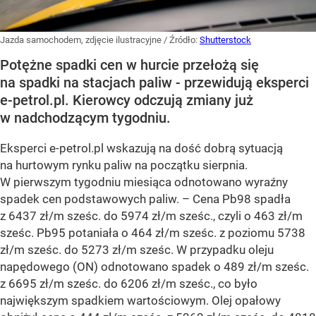
Jazda samochodem, zdjęcie ilustracyjne
/ Źródło:
Shutterstock
Potężne spadki cen w hurcie przełożą się
na spadki na stacjach paliw - przewidują eksperci
e-petrol.pl. Kierowcy odczują zmiany już
w nadchodzącym tygodniu.
Eksperci e-petrol.pl wskazują na dość dobrą sytuacją
na hurtowym rynku paliw na początku sierpnia.
W pierwszym tygodniu miesiąca odnotowano wyraźny
spadek cen podstawowych paliw. –
Cena Pb98 spadła
z 6437 zł/m sześc. do 5974 zł/m sześc., czyli o 463 zł/m
sześc. Pb95 potaniała o 464 zł/m sześc. z poziomu 5738
zł/m sześc. do 5273 zł/m sześc. W przypadku oleju
napędowego (ON) odnotowano spadek o 489 zł/m sześc.
z 6695 zł/m sześc. do 6206 zł/m sześc., co było
największym spadkiem wartościowym. Olej opałowy