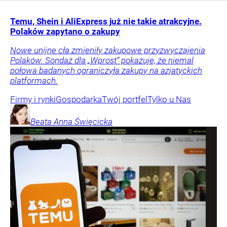
Temu, Shein i AliExpress już nie takie atrakcyjne.
Polaków zapytano o zakupy
Nowe unijne cła zmieniły zakupowe przyzwyczajenia
Polaków. Sondaż dla „Wprost” pokazuje, że niemal
połowa badanych ograniczyła zakupy na azjatyckich
platformach.
Firmy i rynki
Gospodarka
Twój portfel
Tylko u Nas
Beata Anna
Święcicka