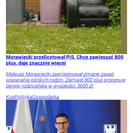
Morawiecki przelicytował PiS. Chce zawieszać 800
plus, daje znacznie więcej
Mateusz Morawiecki zaproponował zmianę zasad
wspierania polskich rodzin. Zamiast 800 plus proponuje
pensję rodzicielską w wysokości 3600 zł.
Kraj
Polityka
Gospodarka