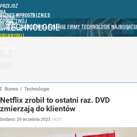
PRZEJDŹ
NA
BIZNES WPROST
STRONĘ
OPINIE
TWÓJ
GŁÓWNĄ
TECHNOLOGIE
PORTFEL
GOSPODARKA
FINANSE
FIRMY
TECHNOLOGIE
NAJBOGATSI
WPROST.PL
UBSKRYBUJ
ZALOGUJ
MENU
Biznes
/
Technologie
Netflix zrobił to ostatni raz. DVD
zmierzają do klientów
Dodano:
29
września
2023
16:01