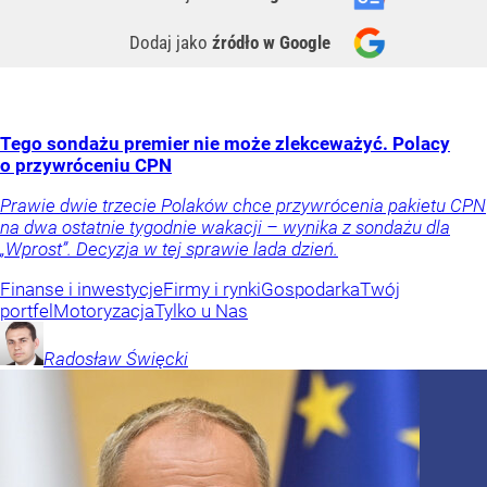
Dodaj jako
źródło w Google
Tego sondażu premier nie może zlekceważyć. Polacy
o przywróceniu CPN
Prawie dwie trzecie Polaków chce przywrócenia pakietu CPN
na dwa ostatnie tygodnie wakacji – wynika z sondażu dla
„Wprost”. Decyzja w tej sprawie lada dzień.
Finanse i inwestycje
Firmy i rynki
Gospodarka
Twój
portfel
Motoryzacja
Tylko u Nas
Radosław
Święcki