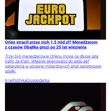
Orlen stracił przez nich 1,5 mld zł? Menedżerom
z czasów Obajtka grozi po 25 lat więzienia
Trzej byli menedżerowie Orlenu mogą na długie lata
trafić za kraty. Właśnie skierowano do sądu akt
oskarżenia w sprawie miliardowych strat państwowej
spółki.
Kraj
Polityka
Gospodarka