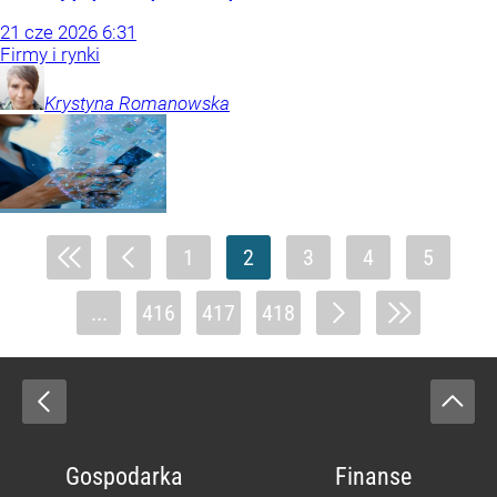
21
cze
2026
6:31
Firmy i rynki
Krystyna
Romanowska
1
2
3
4
5
...
416
417
418
Gospodarka
Finanse