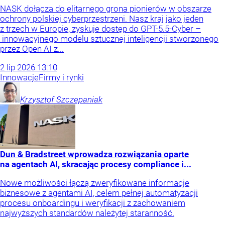
NASK dołącza do elitarnego grona pionierów w obszarze
ochrony polskiej cyberprzestrzeni. Nasz kraj jako jeden
z trzech w Europie, zyskuje dostęp do GPT-5.5-Cyber –
innowacyjnego modelu sztucznej inteligencji stworzonego
przez Open AI z...
2
lip
2026
13:10
Innowacje
Firmy i rynki
Krzysztof
Szczepaniak
Dun & Bradstreet wprowadza rozwiązania oparte
na agentach AI, skracając procesy compliance i...
Nowe możliwości łączą zweryfikowane informacje
biznesowe z agentami AI, celem pełnej automatyzacji
procesu onboardingu i weryfikacji z zachowaniem
najwyższych standardów należytej staranność.