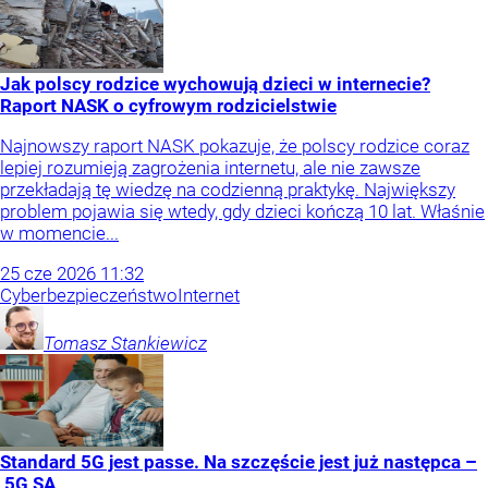
Jak polscy rodzice wychowują dzieci w internecie?
Raport NASK o cyfrowym rodzicielstwie
Najnowszy raport NASK pokazuje, że polscy rodzice coraz
lepiej rozumieją zagrożenia internetu, ale nie zawsze
przekładają tę wiedzę na codzienną praktykę. Największy
problem pojawia się wtedy, gdy dzieci kończą 10 lat. Właśnie
w momencie...
25
cze
2026
11:32
Cyberbezpieczeństwo
Internet
Tomasz
Stankiewicz
Standard 5G jest passe. Na szczęście jest już następca –
5G SA