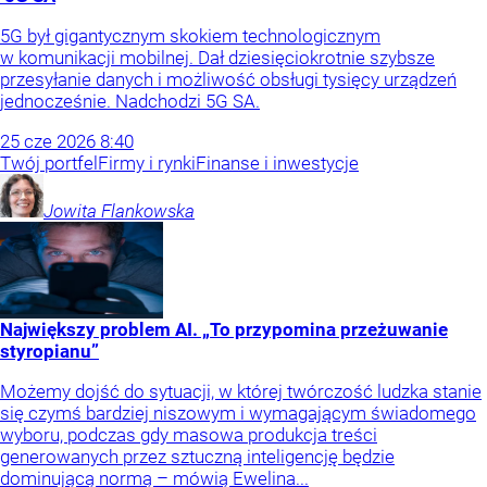
5G był gigantycznym skokiem technologicznym
w komunikacji mobilnej. Dał dziesięciokrotnie szybsze
przesyłanie danych i możliwość obsługi tysięcy urządzeń
jednocześnie. Nadchodzi 5G SA.
25
cze
2026
8:40
Twój portfel
Firmy i rynki
Finanse i inwestycje
Jowita
Flankowska
Największy problem AI. „To przypomina przeżuwanie
styropianu”
Możemy dojść do sytuacji, w której twórczość ludzka stanie
się czymś bardziej niszowym i wymagającym świadomego
wyboru, podczas gdy masowa produkcja treści
generowanych przez sztuczną inteligencję będzie
dominującą normą – mówią Ewelina...