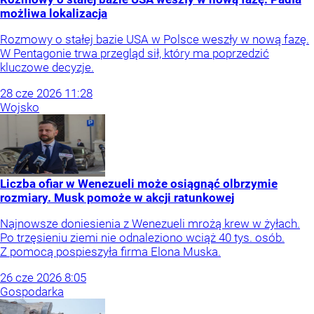
możliwa lokalizacja
Rozmowy o stałej bazie USA w Polsce weszły w nową fazę.
W Pentagonie trwa przegląd sił, który ma poprzedzić
kluczowe decyzje.
28
cze
2026
11:28
Wojsko
Liczba ofiar w Wenezueli może osiągnąć olbrzymie
rozmiary. Musk pomoże w akcji ratunkowej
Najnowsze doniesienia z Wenezueli mrożą krew w żyłach.
Po trzęsieniu ziemi nie odnaleziono wciąż 40 tys. osób.
Z pomocą pospieszyła firma Elona Muska.
26
cze
2026
8:05
Gospodarka