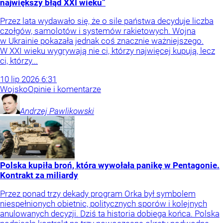
największy błąd XXI wieku”
Przez lata wydawało się, że o sile państwa decyduje liczba
czołgów, samolotów i systemów rakietowych. Wojna
w Ukrainie pokazała jednak coś znacznie ważniejszego.
W XXI wieku wygrywają nie ci, którzy najwięcej kupują, lecz
ci, którzy...
10
lip
2026
6:31
Wojsko
Opinie i komentarze
Andrzej
Pawlikowski
Polska kupiła broń, która wywołała panikę w Pentagonie.
Kontrakt za miliardy
Przez ponad trzy dekady program Orka był symbolem
niespełnionych obietnic, politycznych sporów i kolejnych
anulowanych decyzji. Dziś ta historia dobiega końca. Polska