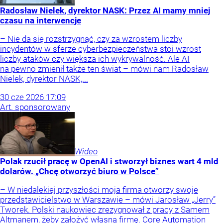
Radosław Nielek, dyrektor NASK: Przez AI mamy mniej
czasu na interwencje
– Nie da się rozstrzygnąć, czy za wzrostem liczby
incydentów w sferze cyberbezpieczeństwa stoi wzrost
liczby ataków czy większa ich wykrywalność. Ale AI
na pewno zmienił także ten świat – mówi nam Radosław
Nielek, dyrektor NASK,...
30
cze
2026
17:09
Art. sponsorowany
Wideo
Polak rzucił pracę w OpenAI i stworzył biznes wart 4 mld
dolarów. „Chcę otworzyć biuro w Polsce”
– W niedalekiej przyszłości moja firma otworzy swoje
przedstawicielstwo w Warszawie – mówi Jarosław „Jerry”
Tworek. Polski naukowiec zrezygnował z pracy z Samem
Altmanem, żeby założyć własną firmę. Core Automation