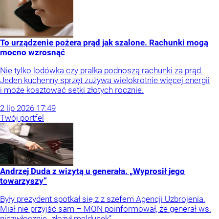
To urządzenie pożera prąd jak szalone. Rachunki mogą
mocno wzrosnąć
Nie tylko lodówka czy pralka podnoszą rachunki za prąd.
Jeden kuchenny sprzęt zużywa wielokrotnie więcej energii
i może kosztować setki złotych rocznie.
2
lip
2026
17:49
Twój portfel
Andrzej Duda z wizytą u generała. „Wyprosił jego
towarzyszy”
Były prezydent spotkał się z z szefem Agencji Uzbrojenia.
Miał nie przyjść sam – MON poinformował, że generał ws.
niezwłocznie „złożył meldunek”.