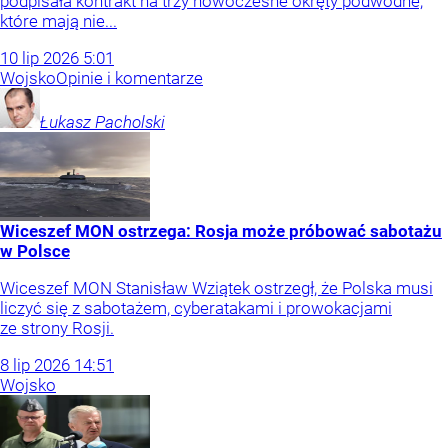
podpisała kontrakt na trzy nowoczesne okręty podwodne,
które mają nie...
10
lip
2026
5:01
Wojsko
Opinie i komentarze
Łukasz
Pacholski
Wiceszef MON ostrzega: Rosja może próbować sabotażu
w Polsce
Wiceszef MON Stanisław Wziątek ostrzegł, że Polska musi
liczyć się z sabotażem, cyberatakami i prowokacjami
ze strony Rosji.
8
lip
2026
14:51
Wojsko