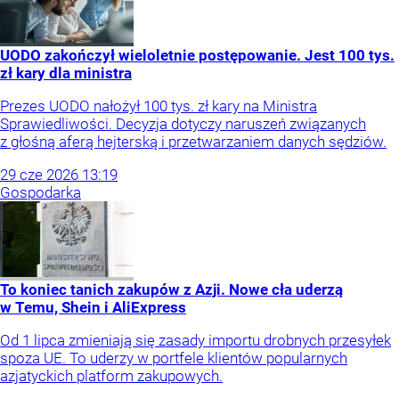
UODO zakończył wieloletnie postępowanie. Jest 100 tys.
zł kary dla ministra
Prezes UODO nałożył 100 tys. zł kary na Ministra
Sprawiedliwości. Decyzja dotyczy naruszeń związanych
z głośną aferą hejterską i przetwarzaniem danych sędziów.
29
cze
2026
13:19
Gospodarka
To koniec tanich zakupów z Azji. Nowe cła uderzą
w Temu, Shein i AliExpress
Od 1 lipca zmieniają się zasady importu drobnych przesyłek
spoza UE. To uderzy w portfele klientów popularnych
azjatyckich platform zakupowych.