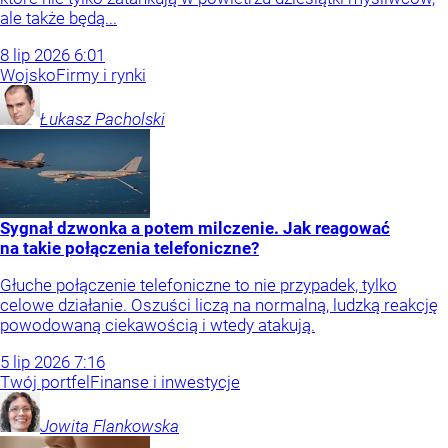
ale także będą...
8
lip
2026
6:01
Wojsko
Firmy i rynki
Łukasz
Pacholski
Sygnał dzwonka a potem milczenie. Jak reagować
na takie połączenia telefoniczne?
Głuche połączenie telefoniczne to nie przypadek, tylko
celowe działanie. Oszuści liczą na normalną, ludzką reakcję
powodowaną ciekawością i wtedy atakują.
5
lip
2026
7:16
Twój portfel
Finanse i inwestycje
Jowita
Flankowska