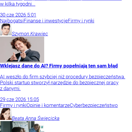
w kilka tygodni...
30
cze
2026
5:01
Najbogatsi
Finanse i inwestycje
Firmy i rynki
Szymon
Krawiec
Wklejasz dane do AI? Firmy popełniają ten sam błąd
AI weszło do firm szybciej niż procedury bezpieczeństwa.
Polski startup stworzył narzędzie do bezpiecznej pracy
z danymi.
29
cze
2026
15:05
Firmy i rynki
Opinie i komentarze
Cyberbezpieczeństwo
Beata Anna
Święcicka