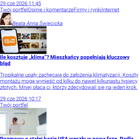
29
cze
2026
11:45
Twój portfel
Opinie i komentarze
Firmy i rynki
Internet
Beata Anna
Święcicka
Ile kosztuje „klima”? Mieszkańcy popełniają kluczowy
błąd
Tropikalne upały zachęcają do założenia klimatyzacji. Koszty
montażu mogą wynieść od kilku do nawet kilkunastu tysięcy
złotych. Mniej płacą ci, którzy zdecydowali się na jeden krok.
29
cze
2026
10:17
Twój portfel
Rozmowy o stałej bazie USA weszły w nową fazę. Padła