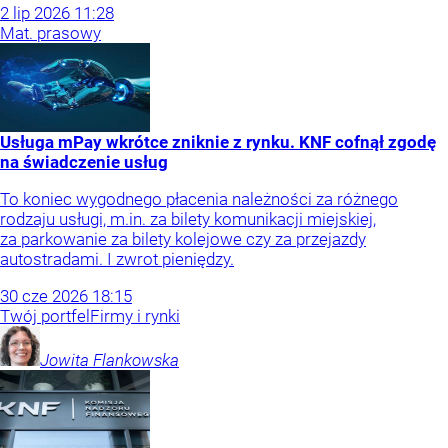
2
lip
2026
11:28
Mat. prasowy
Usługa mPay wkrótce zniknie z rynku. KNF cofnął zgodę
na świadczenie usług
To koniec wygodnego płacenia należności za różnego
rodzaju usługi, m.in. za bilety komunikacji miejskiej,
za parkowanie za bilety kolejowe czy za przejazdy
autostradami. I zwrot pieniędzy.
30
cze
2026
18:15
Twój portfel
Firmy i rynki
Jowita
Flankowska