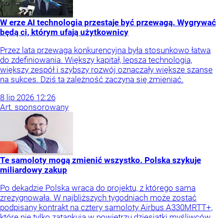
W erze AI technologia przestaje być przewagą. Wygrywać
będą ci, którym ufają użytkownicy
Przez lata przewaga konkurencyjna była stosunkowo łatwa
do zdefiniowania. Większy kapitał, lepsza technologia,
większy zespół i szybszy rozwój oznaczały większe szanse
na sukces. Dziś ta zależność zaczyna się zmieniać.
8
lip
2026
12:26
Art. sponsorowany
Te samoloty mogą zmienić wszystko. Polska szykuje
miliardowy zakup
Po dekadzie Polska wraca do projektu, z którego sama
zrezygnowała. W najbliższych tygodniach może zostać
podpisany kontrakt na cztery samoloty Airbus A330MRTT+,
które nie tylko zatankują w powietrzu dziesiątki myśliwców,