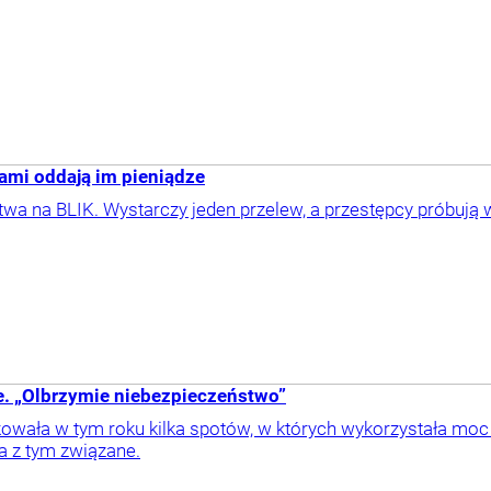
ami oddają im pieniądze
 na BLIK. Wystarczy jeden przelew, a przestępcy próbują wy
ce. „Olbrzymie niebezpieczeństwo”
owała w tym roku kilka spotów, w których wykorzystała moc s
a z tym związane.