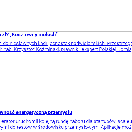
 zł? „Kosztowny moloch”
 do niesławnych kadr jednostek nadwiślańskich. Przestrzeg
r hab. Krzysztof Koźmiński, prawnik i ekspert Polskiej Komisj
ywność energetyczną przemysłu
erator uruchomił kolejną rundę naboru dla startupów, scale
ymi do testów w środowisku przemysłowym. Aplikacje można