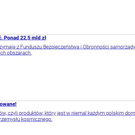
. Ponad 22,5 mld zł
trzymają z Funduszu Bezpieczeństwa i Obronności samorządy 
ch obszarach.
bowane!
ów, czyli produktów, który jest w niemal każdym polskim do
przemysłu kosmicznego.