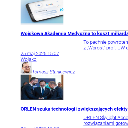
Wojskowa Akademia Medyczna to koszt miliarda
To pachnie powrotem
z „Wprost” prof. UW d
25
maj
2026
15:07
Wojsko
Tomasz
Stankiewicz
ORLEN szuka technologii zwiększających efekt
ORLEN Skylight Accel
rozwiązaniami gotow