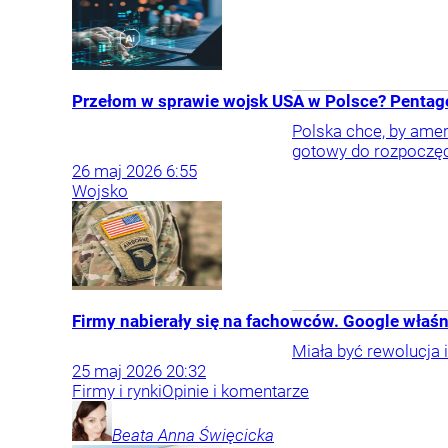
Przełom w sprawie wojsk USA w Polsce? Pentag
Polska chce, by amer
gotowy do rozpoczę
26
maj
2026
6:55
Wojsko
Firmy nabierały się na fachowców. Google właś
Miała być rewolucja
25
maj
2026
20:32
Firmy i rynki
Opinie i komentarze
Beata Anna
Święcicka