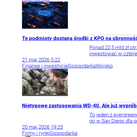
Te podmioty dostaną środki z KPO na obronność
Ponad 22,5 mld zł o
inwestować w cztere
21
maj
2026
5:22
Finanse i inwestycje
Gospodarka
Wojsko
Nietypowe zastosowania WD-40. Ale już wypró
To jeden z evergreen
go w San Diego dla 
20
maj
2026
19:25
Firmy i rynki
Gospodarka