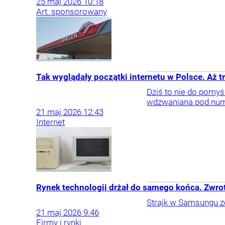
25
maj
2026
10:18
Art. sponsorowany
Tak wyglądały początki internetu w Polsce. Aż t
Dziś to nie do pomyś
wdzwaniana pod num
21
maj
2026
12:43
Internet
Rynek technologii drżał do samego końca. Zwrot
Strajk w Samsungu z
21
maj
2026
9:46
Firmy i rynki