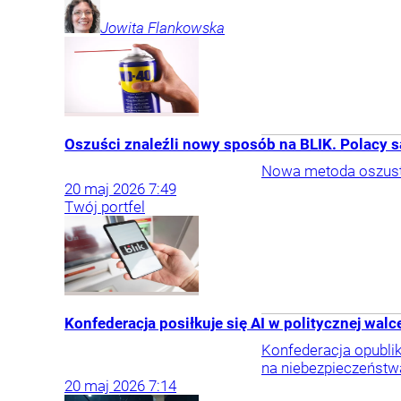
Jowita
Flankowska
Oszuści znaleźli nowy sposób na BLIK. Polacy s
Nowa metoda oszustwa
20
maj
2026
7:49
Twój portfel
Konfederacja posiłkuje się AI w politycznej wal
Konfederacja opublik
na niebezpieczeństw
20
maj
2026
7:14