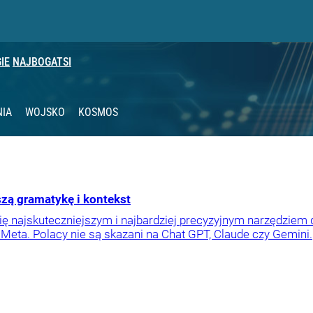
IE
NAJBOGATSI
NIA
WOJSKO
KOSMOS
aszą gramatykę i kontekst
się najskuteczniejszym i najbardziej precyzyjnym narzędziem
eta. Polacy nie są skazani na Chat GPT, Claude czy Gemini.