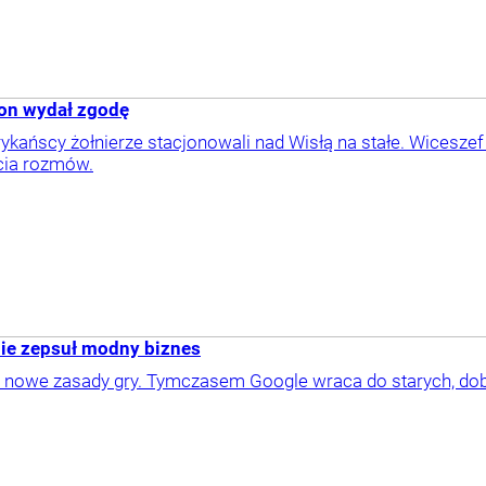
on wydał zgodę
ykańscy żołnierze stacjonowali nad Wisłą na stałe. Wicesze
cia rozmów.
nie zepsuł modny biznes
 i nowe zasady gry. Tymczasem Google wraca do starych, d