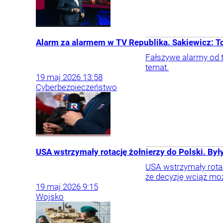
Alarm za alarmem w TV Republika. Sakiewicz: T
Fałszywe alarmy od t
temat.
19
maj
2026
13:58
Cyberbezpieczeństwo
USA wstrzymały rotację żołnierzy do Polski. Był
USA wstrzymały rotac
że decyzję wciąż mo
19
maj
2026
9:15
Wojsko