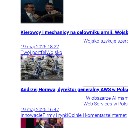
Kierowcy i mechanicy na celowniku armii. Wojs
Wojsko szykuje szero
19
maj
2026
18:22
Twój portfel
Wojsko
Andrzej Horawa, dyrektor generalny AWS w Polsc
- W obszarze AI mam
Web Services w Pols
19
maj
2026
16:47
Innowacje
Firmy i rynki
Opinie i komentarze
Internet