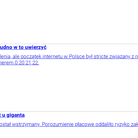
rudno w to uwierzyć
lenia, ale początek internetu w Polsce był stricte związany z
erem 0 20 21 22.
 u giganta
ostał wstrzymany. Porozumienie płacowe oddaliło ryzyko z