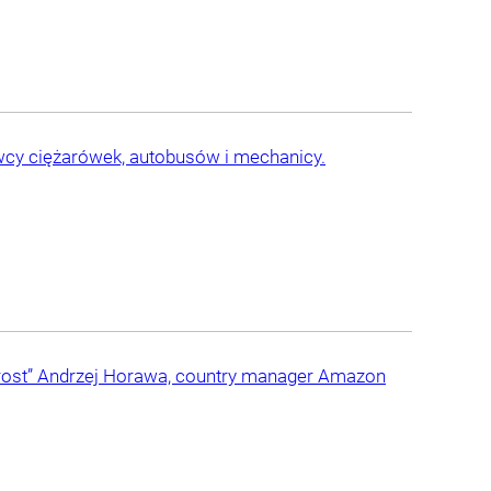
owcy ciężarówek, autobusów i mechanicy.
rost” Andrzej Horawa, country manager Amazon