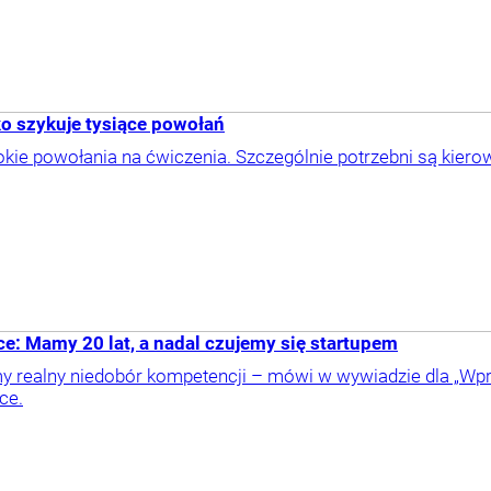
ko szykuje tysiące powołań
kie powołania na ćwiczenia. Szczególnie potrzebni są kier
e: Mamy 20 lat, a nadal czujemy się startupem
y realny niedobór kompetencji – mówi w wywiadzie dla „Wp
ce.