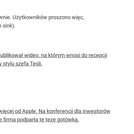
ownie. Użytkowników proszono więc,
 sink).
ublikował wideo, na którym wnosi do recepcji
 stylu szefa Tesli.
więcej od Apple. Na konferencji dla inwestorów
e firma podparła tę tezę gotówką.