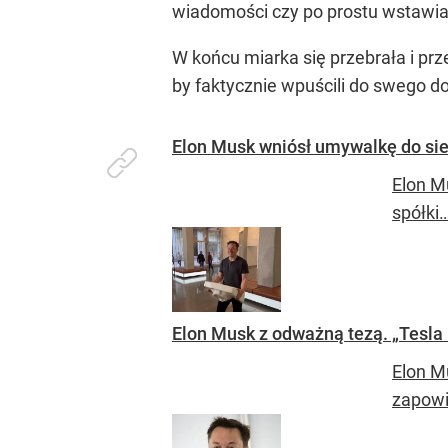
wiadomości czy po prostu wstawiają
W końcu miarka się przebrała i p
by faktycznie wpuścili do swego d
Elon Musk wniósł umywalkę do siedz
Elon M
spółki…
Elon Musk z odważną tezą. „Tesla 
Elon M
zapowi