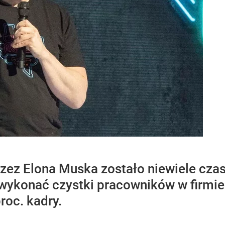
rzez Elona Muska zostało niewiele czas
 wykonać czystki pracowników w firmi
roc. kadry.