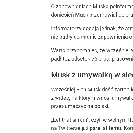
O zapewnieniach Muska poinformow
doniesień Musk przemawiał do prac
Informatorzy dodają jednak, że at
nie padły dokładnie zapewnienia o
Warto przypomnieć, że wcześniej w
padł też odsetek 75 proc. pracown
Musk z umywalką w sied
Wcześniej
Elon Musk
dość żartobli
z wideo, na którym wnosi umywalkę d
przetłumaczyć na polski.
„Let that sink in”, czyli w wolnym
na Twitterze już parę lat temu. K