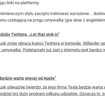
c linki na platformę.
rześmiewczym stylu zaczęto traktować wyrażenie... dosł
omu czekającą na progu umywalkę (gra słow z angielskim
iby Twittera. „Let that sink in”
usk znów obraca kupno Twittera w komedię. Miliarder op
 umywalkę. Podstarzały już żart z internetu jest bardzo w
będzie warta więcej od Apple”
usk odważnie twierdzi, że jego firma Tesla będzie warta 
edział też duży program odkupu udziałów. Oznacza to, ż