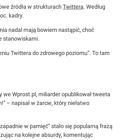
owe źródła w strukturach
Twittera
. Według
oc. kadry.
enia nadal mają bowiem nastąpić, choć
ze stanowiskami.
zeniu Twittera do zdrowego poziomu”. To tam
y we Wprost.pl, miliarder opublikował tweeta
!” – napisał w żarcie, który niełatwo
o zapadnie w pamięć” stało się popularną frazą
azując na kolejne absurdy, komentując