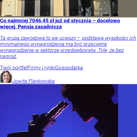
Co najmniej 7046,45 zł już od stycznia – docelowo
więcej. Pensja zasadnicza
Ta grupa zawodowa to się ucieszy – podstawą wysokości ich
minimalnego wynagrodzenia ma być przeciętne
wynagrodzenie w sektorze przedsiębiorstw. Tyle, że bez
nagród.
Twój portfel
Firmy i rynki
Gospodarka
Jowita
Flankowska