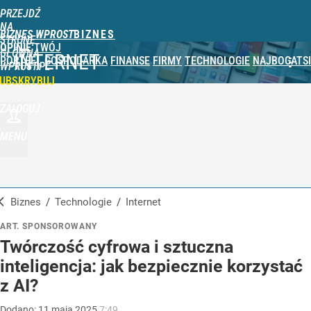
PRZEJDŹ
NA
BIZNES WPROST
STRONĘ
OPINIE
TWÓJ
GŁÓWNĄ
INTERNET
PORTFEL
GOSPODARKA
FINANSE
FIRMY
TECHNOLOGIE
NAJBOGATSI
WPROST.PL
UBSKRYBUJ
ZALOGUJ
MENU
Biznes
/
Technologie
/
Internet
ART. SPONSOROWANY
Twórczość cyfrowa i sztuczna
inteligencja: jak bezpiecznie korzystać
z AI?
Dodano:
11
maja
2025
7:49