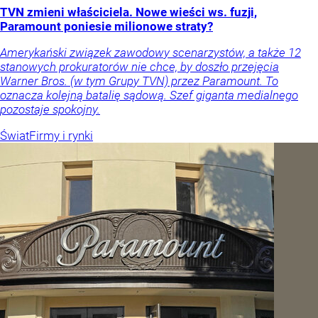
TVN zmieni właściciela. Nowe wieści ws. fuzji,
Paramount poniesie milionowe straty?
Amerykański związek zawodowy scenarzystów, a także 12
stanowych prokuratorów nie chce, by doszło przejęcia
Warner Bros. (w tym Grupy TVN) przez Paramount. To
oznacza kolejną batalię sądową. Szef giganta medialnego
pozostaje spokojny.
Świat
Firmy i rynki