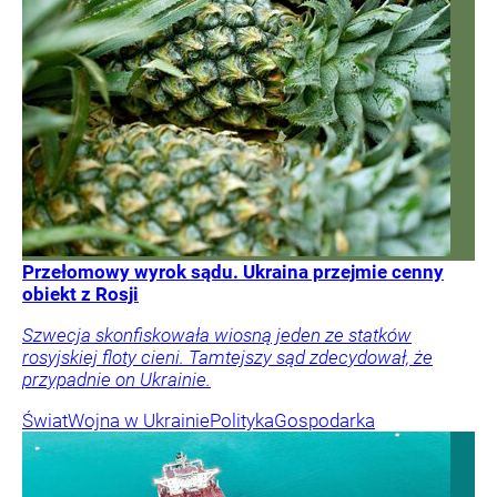
Przełomowy wyrok sądu. Ukraina przejmie cenny
obiekt z Rosji
Szwecja skonfiskowała wiosną jeden ze statków
rosyjskiej floty cieni. Tamtejszy sąd zdecydował, że
przypadnie on Ukrainie.
Świat
Wojna w Ukrainie
Polityka
Gospodarka