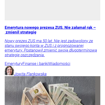
Emerytura nowego prezesa ZUS. Nie załamał rąk –
zmienił strategię
Nowy prezes ZUS ma 50 lat. Nie jest zadowolony ze
stanu swojego konta w ZUS i z prognozowanej
emerytury. Postanowił zmienić swoją długoterminową
strategię oszczędzania.
Emerytury
Finanse i banki
Wiadomości
Jowita
Flankowska