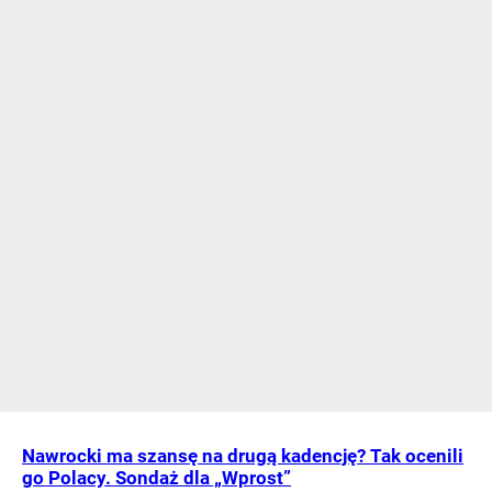
Nawrocki ma szansę na drugą kadencję? Tak ocenili
go Polacy. Sondaż dla „Wprost”