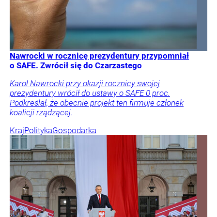
Nawrocki w rocznicę prezydentury przypomniał
o SAFE. Zwrócił się do Czarzastego
Karol Nawrocki przy okazji rocznicy swojej
prezydentury wrócił do ustawy o SAFE 0 proc.
Podkreślał, że obecnie projekt ten firmuje członek
koalicji rządzącej.
Kraj
Polityka
Gospodarka