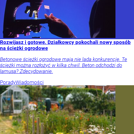
Rozwijasz i gotowe. Działkowcy pokochali nowy sposób
na ścieżki ogrodowe
Betonowe ścieżki ogrodowe mają nie lada konkurencję. Te
ścieżki można rozłożyć w kilka chwil. Beton odchodzi do
lamusa? Zdecydowanie.
Porady
Wiadomości