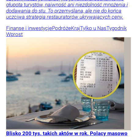
głupota turystów, naiwność ani niezdolność mnożenia i
dodawania do stu. To przemyślana, ale nie do końca
uczciwa strategia restauratorów ukrywających ceny.
Finanse i inwestycje
Podróże
Kraj
Tylko u Nas
Tygodnik
Wprost
Blisko 200 tys. takich aktów w rok. Polacy masowo