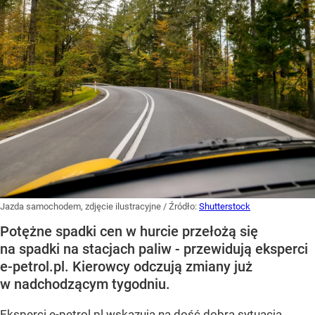
Jazda samochodem, zdjęcie ilustracyjne
/ Źródło:
Shutterstock
Potężne spadki cen w hurcie przełożą się
na spadki na stacjach paliw - przewidują eksperci
e-petrol.pl. Kierowcy odczują zmiany już
w nadchodzącym tygodniu.
Eksperci e-petrol.pl wskazują na dość dobrą sytuacją