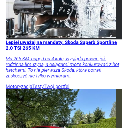
Lepiej uważaj na mandaty. Skoda Superb Sportline
2.0 TSI 265 KM
Ma 265 KM, napęd na 4 koła, wygląda prawie jak
rodzinna limuzyna, a osiągami może konkurować z hot
hatchami. To nie pierwsza Skoda, która potrafi
zaskoczyć nie tylko wymiarami.
Motoryzacja
Testy
Twój portfel