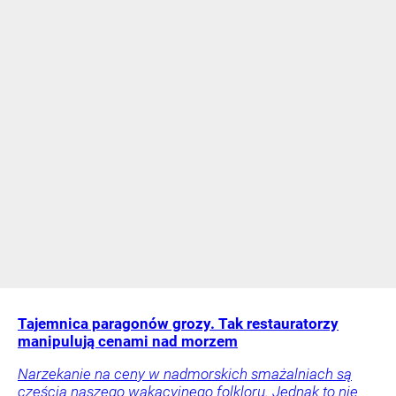
Tajemnica paragonów grozy. Tak restauratorzy
manipulują cenami nad morzem
Narzekanie na ceny w nadmorskich smażalniach są
częścią naszego wakacyjnego folkloru. Jednak to nie