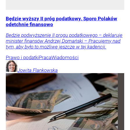
Będzie wyższy II próg podatkowy. Sporo Polaków
odetchnie finansowo
Będzie podwyższenie II progu podatkowego – deklaruje
minister finansów Andrzej Domański – Pracujemy nad
tym, aby było to możliwe jeszcze w tej kadencji.
Prawo i podatki
Praca
Wiadomości
Jowita
Flankowska