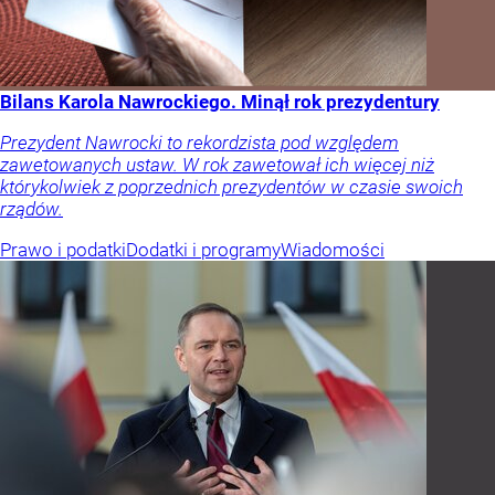
Bilans Karola Nawrockiego. Minął rok prezydentury
Prezydent Nawrocki to rekordzista pod względem
zawetowanych ustaw. W rok zawetował ich więcej niż
którykolwiek z poprzednich prezydentów w czasie swoich
rządów.
Prawo i podatki
Dodatki i programy
Wiadomości