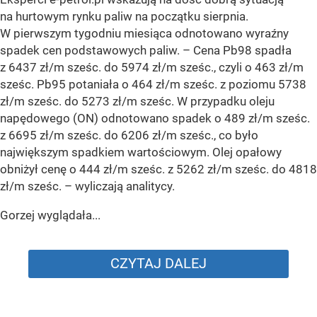
na hurtowym rynku paliw na początku sierpnia.
W pierwszym tygodniu miesiąca odnotowano wyraźny
spadek cen podstawowych paliw. –
Cena Pb98 spadła
z 6437 zł/m sześc. do 5974 zł/m sześc., czyli o 463 zł/m
sześc. Pb95 potaniała o 464 zł/m sześc. z poziomu 5738
zł/m sześc. do 5273 zł/m sześc. W przypadku oleju
napędowego (ON) odnotowano spadek o 489 zł/m sześc.
z 6695 zł/m sześc. do 6206 zł/m sześc., co było
największym spadkiem wartościowym. Olej opałowy
obniżył cenę o 444 zł/m sześc. z 5262 zł/m sześc. do 4818
zł/m sześc.
– wyliczają analitycy.
Gorzej wyglądała...
CZYTAJ DALEJ