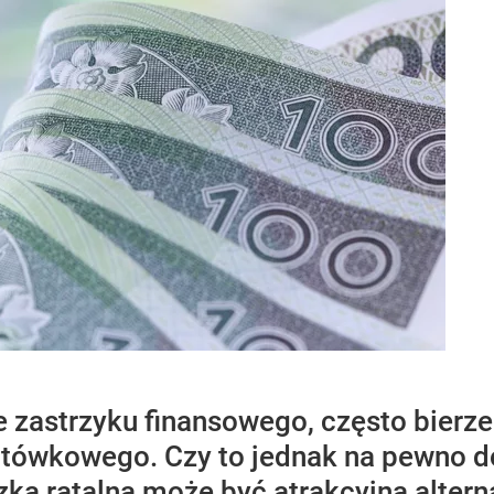
e zastrzyku finansowego, często bier
otówkowego. Czy to jednak na pewno d
a ratalna może być atrakcyjną altern