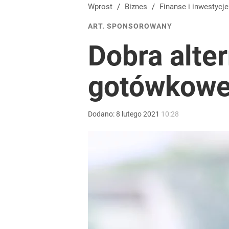
Wprost
/
Biznes
/
Finanse i inwestycje
ART. SPONSOROWANY
Dobra alte
gotówkow
Dodano:
8
lutego
2021
10:28