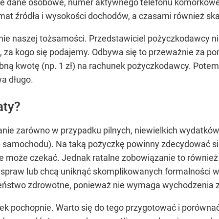
dane osobowe, numer aktywnego telefonu komórkowego
emat źródła i wysokości dochodów, a czasami również s
nie naszej tożsamości. Przedstawiciel pożyczkodawcy n
m, za kogo się podajemy. Odbywa się to przeważnie za p
ą kwotę (np. 1 zł) na rachunek pożyczkodawcy. Potem w
wa długo.
aty?
anie zarówno w przypadku pilnych, niewielkich wydatków
up samochodu). Na taką pożyczkę powinny zdecydować się
 może czekać. Jednak ratalne zobowiązanie to również i
h spraw lub chcą uniknąć skomplikowanych formalności 
zeństwo zdrowotne, ponieważ nie wymaga wychodzenia 
ek pochopnie. Warto się do tego przygotować i porównać c