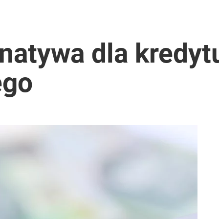
rnatywa dla kredyt
ego