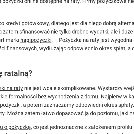
 pożyczki online dostępne na raty. Firmy pożyczkowe nie 
co kredyt gotówkowy, dlatego jest dla niego dobrą alter
 a zatem sfinansować nie tylko drobne wydatki, ale i duże
rt marki
hapi
pożyczki
. – Pożyczka na raty jest wygodna 
 finansowych, wydłużając odpowiednio okres spłat, a d
 ratalną?
ki na raty
nie jest wcale skomplikowane. Wystarczy wejś
kie formalności bez wychodzenia z domu. Najpierw w kal
życzki, a potem zaznaczamy odpowiedni okres spłaty. 
aty. Można zatem łatwo dopasować ją do poziomu, jaki 
u o pożyczkę
, co jest jednoznaczne z założeniem profilu