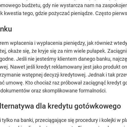
domowego budżetu, gdy nie wystarcza nam na zaspokoje
k kwestia tego, gdzie pożyczać pieniądze. Często pierw
anku
em wpłacenia i wypłacenia pieniędzy, jak również wtedy
bliżej, okaże się, że kryje się za nim wiele pułapek. Zacią
 wygodne. Jeśli nie jesteśmy klientem danego banku, naj
ej. Nawet jeśli kredyt reklamowany jest jako produkt on
trzymanie wstępnej decyzji kredytowej. Jednak i tak prz
sać umowę. Kto chociaż raz próbował zaciągnąć kredyt 
u dokumentów oraz skomplikowane formalności.
alternatywa dla kredytu gotówkowego
 tylko na banki, przeciągające się procedury i kolejki w 