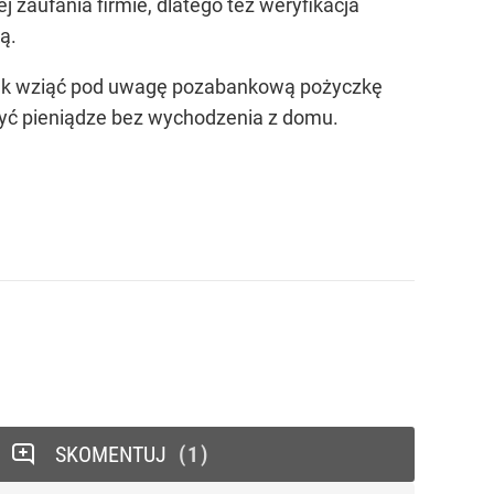
zaufania firmie, dlatego też weryfikacja
ą.
nak wziąć pod uwagę pozabankową pożyczkę
zyć pieniądze bez wychodzenia z domu.
SKOMENTUJ
1