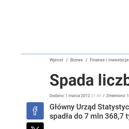
Wielkie pieniądze w Eurojackpot. Polak zgarnął po
dodaj
Tego sondażu premier nie może zlekceważyć. Pol
8
Wprost
/
Biznes
/
Finanse i inwestycje
Tajemnica paragonów grozy. Tak restauratorzy m
Spada licz
dodaj
Dodano:
1
marca
2012
21:49
/
Zmieniono:
1
Główny Urząd Statystyc
spadła do 7 mln 368,7 t