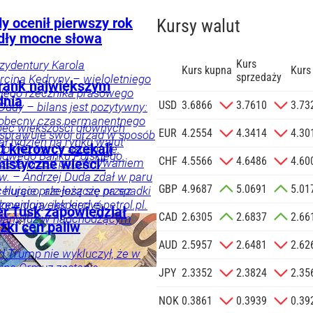
y ocenił pierwszy rok
Kursy walut
dły mocne słowa
Kurs
ezydentury Karola
Kurs kupna
Kurs
sprzedaży
cina Kędryny – wieloletniego
 Frank największym
yłego rzecznika prasowego
dnia
zgodę na
USD
3.6866
3.7610
3.73
Dudy – bilans jest pozytywny:
 na podany
 obecny czas permanentnego
bec większości głównych
informacji
EUR
4.2554
4.3414
4.30
 sprawuje swój urząd w sposób
ał tydzień na rynku walut
Agencji
t kierowcy czekali
 do wyzwań – akcentuje.
owego Banku Polskiego.
Reklamowej
CHF
4.5566
4.6486
4.60
trzega przed porównywaniem
istyczne wieści”
 o.o. w imieniu
w. – Andrzej Duda zdał w paru
GBP
4.9687
5.0691
5.01
a zlecenie jej
elująco, ale jeszcze przez
 hurcie przełożą się na spadki
doceniony, jak kiedyś
zewidują eksperci e-petrol.pl.
znesowych.
er Tusk zapowiedział
CAD
2.6305
2.6837
2.66
i, a po latach się to zmieniło
iany już w nadchodzącym
żki cen paliw
znik Andrzeja Dudy.
 SIĘ
AUD
2.5957
2.6481
2.62
 Trump nie wykluczył, że w
nina Ormuz zostanie
ka
Twój
JPY
2.3352
2.3824
2.35
daniem rokowania z Iranem
, ale ceny paliw nie spadają.
NOK
0.3861
0.3939
0.39