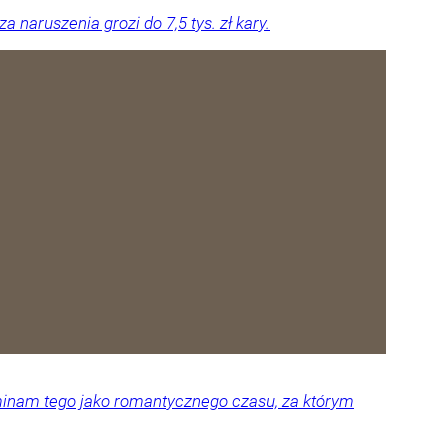
naruszenia grozi do 7,5 tys. zł kary.
ominam tego jako romantycznego czasu, za którym