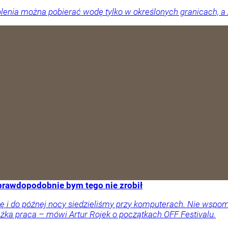
nia można pobierać wodę tylko w określonych granicach, a za 
 prawdopodobnie bym tego nie zrobił
órę i do późnej nocy siedzieliśmy przy komputerach. Nie wsp
iężka praca – mówi Artur Rojek o początkach OFF Festivalu.