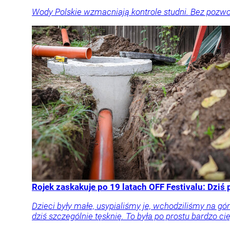
Wody Polskie wzmacniają kontrole studni. Bez pozwole
Rojek zaskakuje po 19 latach OFF Festivalu: Dziś
Dzieci były małe, usypialiśmy je, wchodziliśmy na g
dziś szczególnie tęsknię. To była po prostu bardzo c