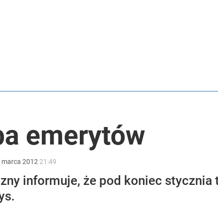
nad dwa miliony złotych
acy o przywróceniu CPN
anipulują cenami nad morzem
ba emerytów
marca
2012
21:49
zny informuje, że pod koniec stycznia
ys.