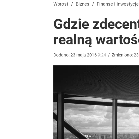
Wrze po roku Nawrockiego. „Największa hańba” ko
Wprost
/
Biznes
/
Finanse i inwestycje
Gdzie zdecen
16
realną warto
Polacy rzucili się na przywrócone świadczenie. P
Dodano:
23
maja
2016
9:24
/
Zmieniono:
23
dodaj
Przepisanie mieszkania kosztuje więcej, niż myślis
dodaj