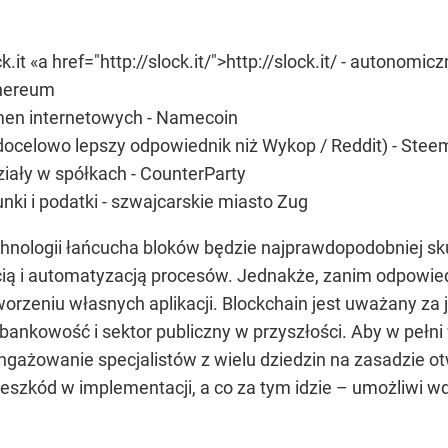
k.it «a href="http://slock.it/">http://slock.it/ - autonomi
thereum
men internetowych - Namecoin
docelowo lepszy odpowiednik niż Wykop / Reddit) - Stee
ziały w spółkach - CounterParty
unki i podatki - szwajcarskie miasto Zug
hnologii łańcucha bloków będzie najprawdopodobniej 
cią i automatyzacją procesów. Jednakże, zanim odpowiedn
worzeniu własnych aplikacji. Blockchain jest uważany za j
bankowość i sektor publiczny w przyszłości. Aby w pełni
angażowanie specjalistów z wielu dziedzin na zasadzie otw
rzeszkód w implementacji, a co za tym idzie – umożliwi 