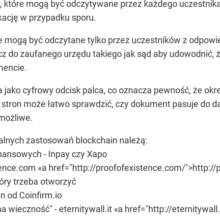
, które mogą być odczytywane przez każdego uczestnika 
kację w przypadku sporu.
re mogą być odczytane tylko przez uczestników z odpow
cz do zaufanego urzędu takiego jak sąd aby udowodnić, 
encie.
jako cyfrowy odcisk palca, co oznacza pewność, że okreś
e stron może łatwo sprawdzić, czy dokument pasuje do d
emożliwe.
alnych zastosowań blockchain należą:
inansowych - Inpay czy Xapo
stence.com «a href="http://proofofexistence.com/">http:/
tóry trzeba otworzyć
n od Coinfirm.io
ieczność" - eternitywall.it «a href="http://eternitywall.it