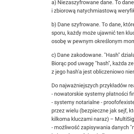
a) Niezaszyfrowane dane. To dane
i zbiorową natychmiastową weryfi
b) Dane szyfrowane. To dane, któ
sporu, każdy może ujawnić ten klu
osobę w pewnym określonym mom
c) Dane zakodowane. "Hash" działa 
Biorąc pod uwagę "hash", każda z
z jego hash'a jest obliczeniowo ni
Do najważniejszych przykładów re
- nowatorskie systemy płatności f
- systemy notarialne - proofofexi
przez wielu (bezpieczne jak sejf, k
kilkoma kluczami naraz) – MultiSig
- możliwość zapisywania danych "na w