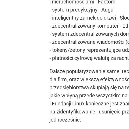
i nieruchomościami - Factom
- system predykcyjny - Augur
- inteligentny zamek do drzwi - Sloc
- zdecentralizowany komputer - E
- system zdecentralizowanych do
- zdecentralizowane wiadomości (
- tokeny/żetony reprezentujące ud
- płatności cyfrową walutą za rach
Dalsze popularyzowanie samej tec
dla firm, oraz większą efektywnoś
przedsiębiorstwa skupiają się na t
jakie wpłyną przede wszystkim na 
i Fundacji Linux konieczne jest za
na zidentyfikowanie i usunięcie p
jednocześnie.