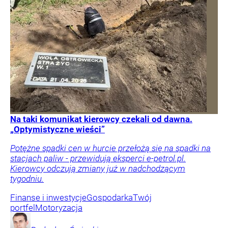
Na taki komunikat kierowcy czekali od dawna.
„Optymistyczne wieści”
Potężne spadki cen w hurcie przełożą się na spadki na
stacjach paliw - przewidują eksperci e-petrol.pl.
Kierowcy odczują zmiany już w nadchodzącym
tygodniu.
Finanse i inwestycje
Gospodarka
Twój
portfel
Motoryzacja