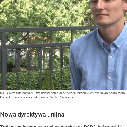
Od 14 września banki muszą udostępniać dane o rachunkach klientów innym podmiotom.
Na rynku zaostrzy się konkurencja
Źródło:
Newseria
Nowa dyrektywa unijna
Zmiany związane są z unijną dyrektywą PSD2, która od 14