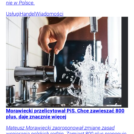
nie w Polsce.
Usługi
Handel
Wiadomości
Morawiecki przelicytował PiS. Chce zawieszać 800
plus, daje znacznie więcej
Mateusz Morawiecki zaproponował zmianę zasad
wspierania polskich rodzin. Zamiast 800 plus proponuje