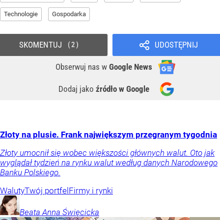
Technologie
Gospodarka
SKOMENTUJ
UDOSTĘPNIJ
2
Obserwuj nas
w
Google News
Dodaj jako
źródło w Google
Złoty na plusie. Frank największym przegranym tygodnia
Złoty umocnił się wobec większości głównych walut. Oto jak
wyglądał tydzień na rynku walut według danych Narodowego
Banku Polskiego.
Waluty
Twój portfel
Firmy i rynki
Beata Anna
Święcicka