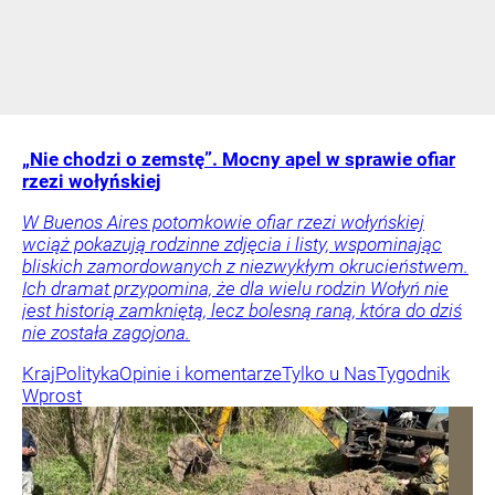
„Nie chodzi o zemstę”. Mocny apel w sprawie ofiar
rzezi wołyńskiej
W Buenos Aires potomkowie ofiar rzezi wołyńskiej
wciąż pokazują rodzinne zdjęcia i listy, wspominając
bliskich zamordowanych z niezwykłym okrucieństwem.
Ich dramat przypomina, że dla wielu rodzin Wołyń nie
jest historią zamkniętą, lecz bolesną raną, która do dziś
nie została zagojona.
Kraj
Polityka
Opinie i komentarze
Tylko u Nas
Tygodnik
Wprost