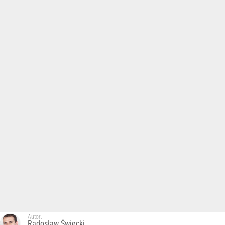
Autor:
Radosław Święcki