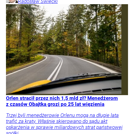
Radosław
Święcki
Orlen stracił przez nich 1,5 mld zł? Menedżerom
z czasów Obajtka grozi po 25 lat więzienia
Trzej byli menedżerowie Orlenu mogą na długie lata
trafić za kraty. Właśnie skierowano do sądu akt
oskarżenia w sprawie miliardowych strat państwowej
spółki.