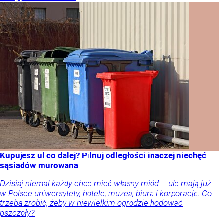
Kupujesz ul co dalej? Pilnuj odległości inaczej niechęć
sąsiadów murowana
Dzisiaj niemal każdy chce mieć własny miód – ule mają już
w Polsce uniwersytety, hotele, muzea, biura i korporacje. Co
trzeba zrobić, żeby w niewielkim ogrodzie hodować
pszczoły?