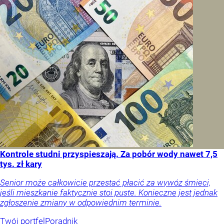
Kontrole studni przyspieszają. Za pobór wody nawet 7,5
tys. zł kary
Senior może całkowicie przestać płacić za wywóz śmieci,
jeśli mieszkanie faktycznie stoi puste. Konieczne jest jednak
zgłoszenie zmiany w odpowiednim terminie.
Twój portfel
Poradnik