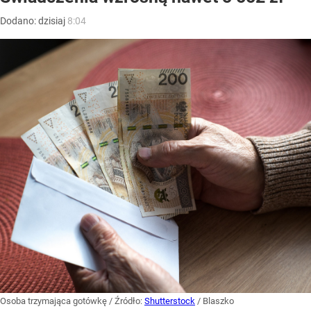
Dodano:
dzisiaj
8:04
Osoba trzymająca gotówkę
/ Źródło:
Shutterstock
/
Blaszko