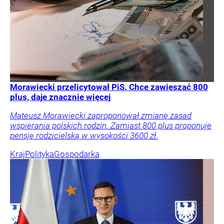
Morawiecki przelicytował PiS. Chce zawieszać 800
plus, daje znacznie więcej
Mateusz Morawiecki zaproponował zmianę zasad
wspierania polskich rodzin. Zamiast 800 plus proponuje
pensję rodzicielską w wysokości 3600 zł.
Kraj
Polityka
Gospodarka