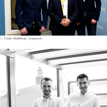
1
/ Źródło:
InfoWire.pl
/
Urzędowski