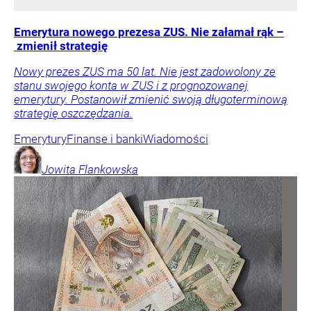
Emerytura nowego prezesa ZUS. Nie załamał rąk –
zmienił strategię
Nowy prezes ZUS ma 50 lat. Nie jest zadowolony ze
stanu swojego konta w ZUS i z prognozowanej
emerytury. Postanowił zmienić swoją długoterminową
strategię oszczędzania.
Emerytury
Finanse i banki
Wiadomości
Jowita
Flankowska