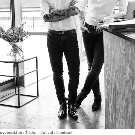
urzedowski_pb
/ Źródło:
InfoWire.pl
/
Urzędowski