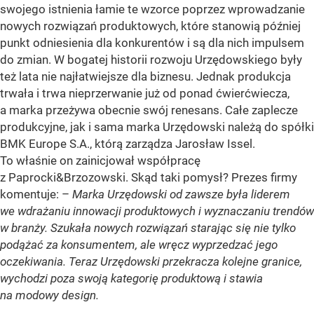
swojego istnienia łamie te wzorce poprzez wprowadzanie
nowych rozwiązań produktowych, które stanowią później
punkt odniesienia dla konkurentów i są dla nich impulsem
do zmian. W bogatej historii rozwoju Urzędowskiego były
też lata nie najłatwiejsze dla biznesu. Jednak produkcja
trwała i trwa nieprzerwanie już od ponad ćwierćwiecza,
a marka przeżywa obecnie swój renesans. Całe zaplecze
produkcyjne, jak i sama marka Urzędowski należą do spółki
BMK Europe S.A., którą zarządza Jarosław Issel.
To właśnie on zainicjował współpracę
z Paprocki&Brzozowski. Skąd taki pomysł? Prezes firmy
komentuje: –
Marka Urzędowski od zawsze była liderem
we wdrażaniu innowacji produktowych i wyznaczaniu trendów
w branży. Szukała nowych rozwiązań starając się nie tylko
podążać za konsumentem, ale wręcz wyprzedzać jego
oczekiwania. Teraz Urzędowski przekracza kolejne granice,
wychodzi poza swoją kategorię produktową i stawia
na modowy design.