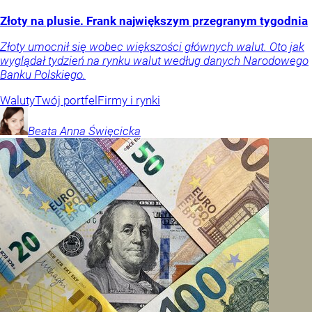
Złoty na plusie. Frank największym przegranym tygodnia
Złoty umocnił się wobec większości głównych walut. Oto jak
wyglądał tydzień na rynku walut według danych Narodowego
Banku Polskiego.
Waluty
Twój portfel
Firmy i rynki
Beata Anna
Święcicka