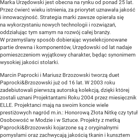
Marka Urzędowski jest obecna na rynku od ponad 25 lat.
Przez ćwierć wieku istnienia, za priorytet uznawała jakość
i innowacyjność. Strategia marki zawsze opierała się
na wykorzystaniu nowych technologii i rozwiązań,
oddziałując tym samym na rozwój całej branży.
W przemyślany sposób dobierając wyselekcjonowane
partie drewna i komponentów, Urzędowski od lat nadaje
pomieszczeniom wyjątkowy charakter, będąc synonimem
wysokiej jakości stolarki.
Marcin Paprocki i Mariusz Brzozowski tworzą duet
Paprocki&Brzozowski już od 16 lat. W 2003 roku
zadebiutowali pierwszą autorską kolekcją, dzięki której
zostali uznani Projektantami Roku 2004 przez miesięcznik
ELLE. Projektanci mają na swoim koncie wiele
prestiżowych nagród m.in.: Honorową Złota Nitkę czy tytuł
Osobowość w Modzie i w Sztuce. Projekty z metką
Paprocki&Brzozowski kojarzone są z oryginalnymi
pomysłami oraz zachwycają jakością tkanin i kunsztem