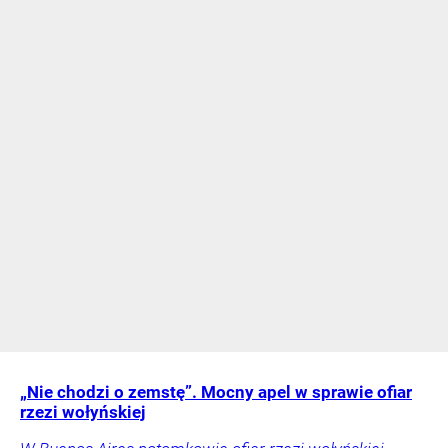
„Nie chodzi o zemstę”. Mocny apel w sprawie ofiar
rzezi wołyńskiej