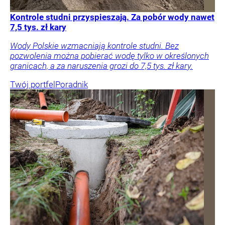
Kontrole studni przyspieszają. Za pobór wody nawet
7,5 tys. zł kary
Wody Polskie wzmacniają kontrole studni. Bez
pozwolenia można pobierać wodę tylko w określonych
granicach, a za naruszenia grozi do 7,5 tys. zł kary.
Twój portfel
Poradnik