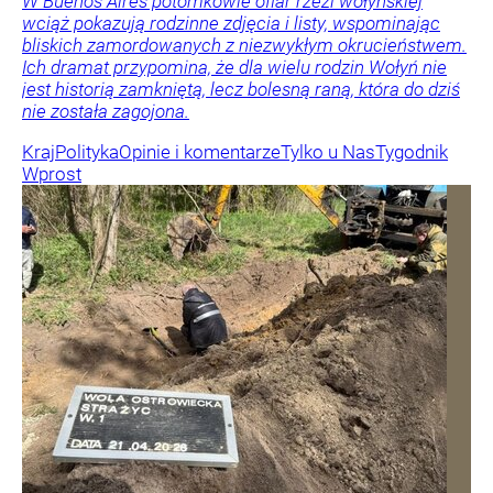
W Buenos Aires potomkowie ofiar rzezi wołyńskiej
wciąż pokazują rodzinne zdjęcia i listy, wspominając
bliskich zamordowanych z niezwykłym okrucieństwem.
Ich dramat przypomina, że dla wielu rodzin Wołyń nie
jest historią zamkniętą, lecz bolesną raną, która do dziś
nie została zagojona.
Kraj
Polityka
Opinie i komentarze
Tylko u Nas
Tygodnik
Wprost