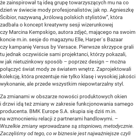
że zainspirował tą ideą grupę towarzyszących mu na co
dzień w świecie mody profesjonalistów, jak np. Agnieszkę
Ścibior, nazywaną „królową polskich stylistów”, która
zadbała o koncept kreatywny sesji wizerunkowej
czy Marcina Kempskigo, autora zdjęć, mającego na swoim
koncie m.in. sesje do magazynu Elle, Harper`s Bazaar
czy kampanię Versus by Versace. Pierwsze skrzypce grali
tu jednak oczywiście sami projektanci, którzy pokazali,
w jak nietuzinkowy sposób – poprzez design – można
połączyć świat mody ze światem wnętrz. Zaprojektowali
kolekcję, która prezentuje nie tylko klasę i wysokiej jakości
wykonanie, ale przede wszystkim niepowtarzalny styl.
Za zmianami w obszarze nowości produktowych okien
i drzwi idą też zmiany w zakresie funkcjonowania samego
producenta. BMK Europe S.A. skupia się dziś m.in.
na wzmocnieniu relacji z partnerami handlowymi.
–
Wszelkie zmiany wprowadzane są stopniowo, metodycznie.
Zaczęliśmy od tego, co w biznesie jest najważniejsze czyli