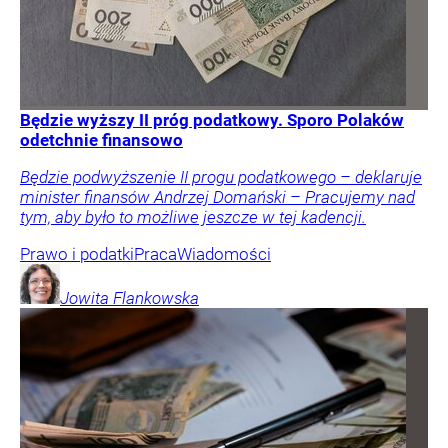
Będzie wyższy II próg podatkowy. Sporo Polaków
odetchnie finansowo
Będzie podwyższenie II progu podatkowego – deklaruje
minister finansów Andrzej Domański – Pracujemy nad
tym, aby było to możliwe jeszcze w tej kadencji.
Prawo i podatki
Praca
Wiadomości
Jowita
Flankowska