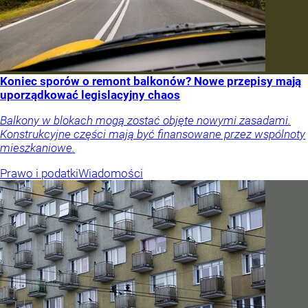
Koniec sporów o remont balkonów? Nowe przepisy mają
uporządkować legislacyjny chaos
Balkony w blokach mogą zostać objęte nowymi zasadami.
Konstrukcyjne części mają być finansowane przez wspólnoty
mieszkaniowe.
Prawo i podatki
Wiadomości