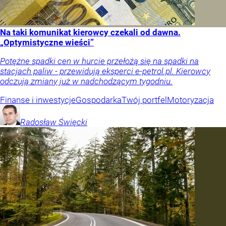
Na taki komunikat kierowcy czekali od dawna.
„Optymistyczne wieści”
Potężne spadki cen w hurcie przełożą się na spadki na
stacjach paliw - przewidują eksperci e-petrol.pl. Kierowcy
odczują zmiany już w nadchodzącym tygodniu.
Finanse i inwestycje
Gospodarka
Twój portfel
Motoryzacja
Radosław
Święcki