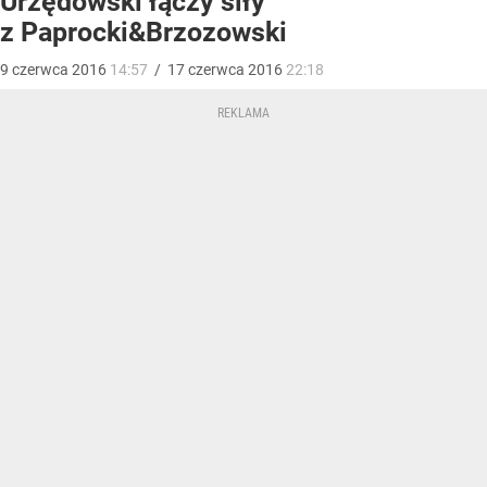
Urzędowski łączy siły
z Paprocki&Brzozowski
9
czerwca
2016
14:57
/
17
czerwca
2016
22:18