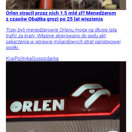
Orlen stracił przez nich 1,5 mld zł? Menedżerom
z czasów Obajtka grozi po 25 lat więzienia
Trzej byli menedżerowie Orlenu mogą na długie lata
trafić za kraty. Właśnie skierowano do sądu akt
oskarżenia w sprawie miliardowych strat państwowej
spółki.
Kraj
Polityka
Gospodarka