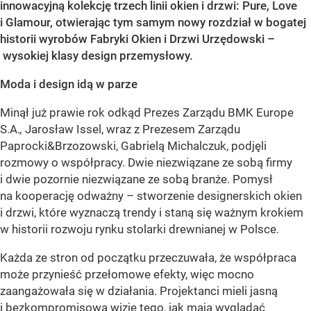
innowacyjną kolekcję trzech linii okien i drzwi: Pure, Love
i Glamour, otwierając tym samym nowy rozdział
w bogatej
historii wyrobów Fabryki Okien i Drzwi Urzędowski –
wysokiej klasy design przemysłowy.
Moda i design idą w parze
Minął już prawie rok odkąd Prezes Zarządu BMK Europe
S.A.
,
Jarosław Issel, wraz z Prezesem Zarządu
Paprocki&Brzozowski, Gabrielą Michalczuk, podjęli
rozmowy o współpracy. Dwie niezwiązane ze sobą firmy
i dwie pozornie niezwiązane ze sobą branże. Pomysł
na kooperację odważny – stworzenie designerskich okien
i drzwi, które wyznaczą trendy i staną się ważnym krokiem
w historii rozwoju rynku stolarki drewnianej w Polsce.
Każda ze stron od początku przeczuwała, że współpraca
może przynieść przełomowe efekty, więc mocno
zaangażowała się w działania. Projektanci mieli jasną
i bezkompromisową wizję tego, jak mają wyglądać