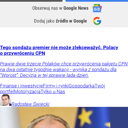
Obserwuj nas
w
Google News
Dodaj jako
źródło w Google
Tego sondażu premier nie może zlekceważyć. Polacy
o przywróceniu CPN
Prawie dwie trzecie Polaków chce przywrócenia pakietu CPN
na dwa ostatnie tygodnie wakacji - wynika z sondażu dla
“Wprost”. Decyzja w tej sprawie lada dzień.
Finanse i inwestycje
Firmy i rynki
Gospodarka
Twój
portfel
Motoryzacja
Tylko u Nas
Radosław
Święcki