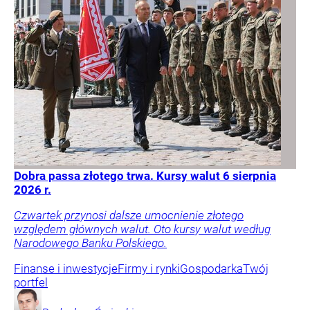
Dobra passa złotego trwa. Kursy walut 6 sierpnia
2026 r.
Czwartek przynosi dalsze umocnienie złotego
względem głównych walut. Oto kursy walut według
Narodowego Banku Polskiego.
Finanse i inwestycje
Firmy i rynki
Gospodarka
Twój
portfel