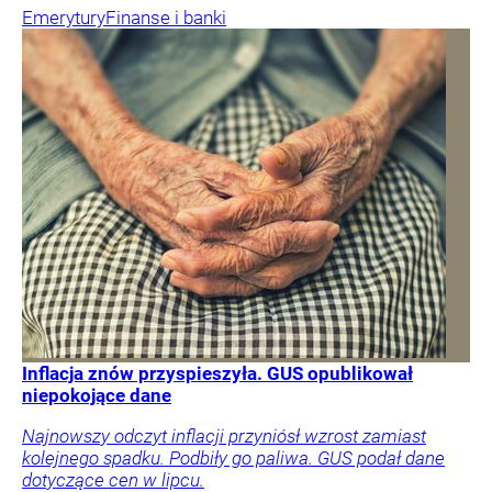
Emerytury
Finanse i banki
Inflacja znów przyspieszyła. GUS opublikował
niepokojące dane
Najnowszy odczyt inflacji przyniósł wzrost zamiast
kolejnego spadku. Podbiły go paliwa. GUS podał dane
dotyczące cen w lipcu.