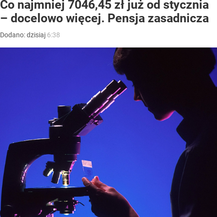
Co najmniej 7046,45 zł już od stycznia
– docelowo więcej. Pensja zasadnicza
Dodano:
dzisiaj
6:38