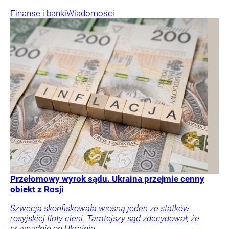
Finanse i banki
Wiadomości
Przełomowy wyrok sądu. Ukraina przejmie cenny
obiekt z Rosji
Szwecja skonfiskowała wiosną jeden ze statków
rosyjskiej floty cieni. Tamtejszy sąd zdecydował, że
przypadnie on Ukrainie.