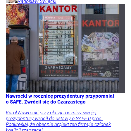
Radosław
Święcki
Nawrocki w rocznicę prezydentury przypomniał
o SAFE. Zwrócił się do Czarzastego
Karol Nawrocki przy okazji rocznicy swojej
prezydentury wrócił do ustawy o SAFE 0 proc.
Podkreślał, że obecnie projekt ten firmuje członek
koalicji rządzącej.