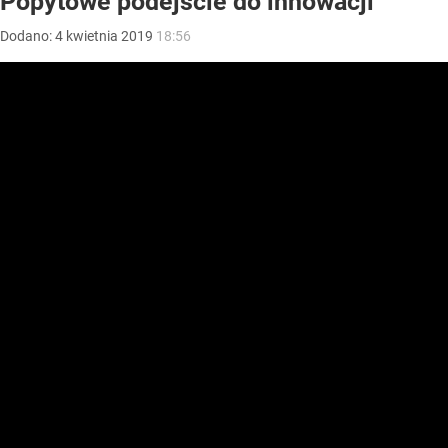
Popytowe podejście do innowacji
Dodano:
4
kwietnia
2019
18:56