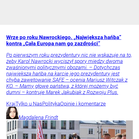
Wrze po roku Nawrockiego. „Największa hańba”
kontra „Cała Europa nam go zazdrości”
Po pierwszym roku prezydentury nic nie wskazuje na to,
żeby Karol Nawrocki wyciszył spory między dwoma
zwaśnionymi politycznymi obozami. – Dotychczas
największą hańbą na karcie jego prezydentury jest
chyba zawetowanie SAFE – ocenia Mariusz Witczak z
KO. – Mamy głowę państwa, z której możemy być
dumni – kontruje Marek Jakubiak z Rozwoju Plus.
Kraj
Tylko u Nas
Polityka
Opinie i komentarze
Magdalena
Frindt