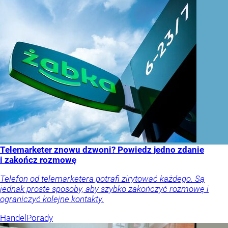
Telemarketer znowu dzwoni? Powiedz jedno zdanie
i zakończ rozmowę
Telefon od telemarketera potrafi zirytować każdego. Są
jednak proste sposoby, aby szybko zakończyć rozmowę i
ograniczyć kolejne kontakty.
Handel
Porady